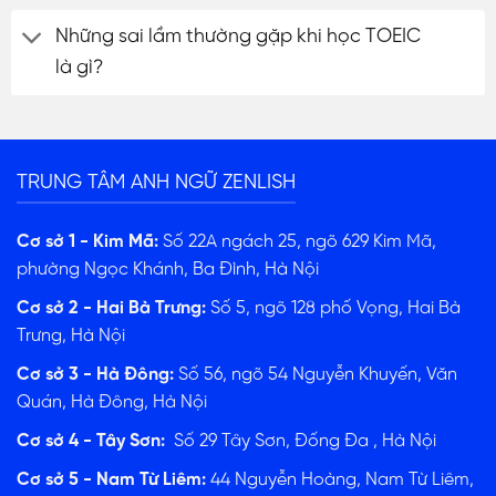
Những sai lầm thường gặp khi học TOEIC
là gì?
TRUNG TÂM ANH NGỮ ZENLISH
Cơ sở 1 - Kim Mã:
Số 22A ngách 25, ngõ 629 Kim Mã,
phường Ngọc Khánh, Ba Đình, Hà Nội
Cơ sở 2 - Hai Bà Trưng:
Số 5, ngõ 128 phố Vọng, Hai Bà
Trưng, Hà Nội
Cơ sở 3 - Hà Đông:
Số 56, ngõ 54 Nguyễn Khuyến, Văn
Quán, Hà Đông, Hà Nội
Cơ sở 4 - Tây Sơn:
Số 29 Tây Sơn, Đống Đa , Hà Nội
Cơ sở 5 - Nam Từ Liêm:
44 Nguyễn Hoàng, Nam Từ Liêm,