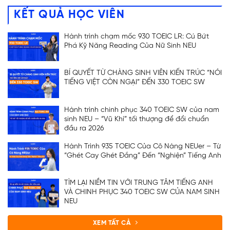
KẾT QUẢ HỌC VIÊN
Hành trình chạm mốc 930 TOEIC LR: Cú Bứt
Phá Kỹ Năng Reading Của Nữ Sinh NEU
BÍ QUYẾT TỪ CHÀNG SINH VIÊN KIẾN TRÚC “NÓI
TIẾNG VIỆT CÒN NGẠI” ĐẾN 330 TOEIC SW
Hành trình chinh phục 340 TOEIC SW của nam
sinh NEU – “Vũ Khí” tối thượng để đổi chuẩn
đầu ra 2026
Hành Trình 935 TOEIC Của Cô Nàng NEUer – Từ
“Ghét Cay Ghét Đắng” Đến “Nghiện” Tiếng Anh
TÌM LẠI NIỀM TIN VỚI TRUNG TÂM TIẾNG ANH
VÀ CHINH PHỤC 340 TOEIC SW CỦA NAM SINH
NEU
XEM TẤT CẢ