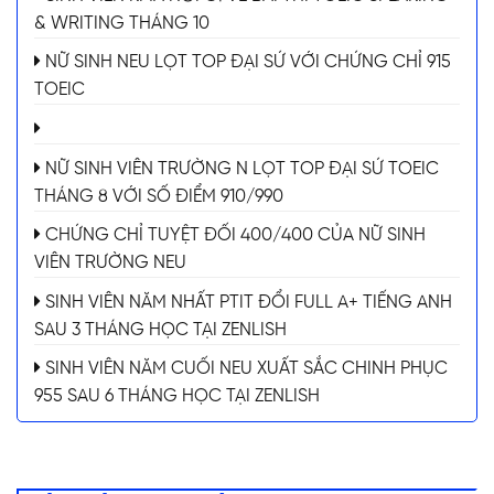
& WRITING THÁNG 10
NỮ SINH NEU LỌT TOP ĐẠI SỨ VỚI CHỨNG CHỈ 915
TOEIC
NỮ SINH VIÊN TRƯỜNG N LỌT TOP ĐẠI SỨ TOEIC
THÁNG 8 VỚI SỐ ĐIỂM 910/990
CHỨNG CHỈ TUYỆT ĐỐI 400/400 CỦA NỮ SINH
VIÊN TRƯỜNG NEU
SINH VIÊN NĂM NHẤT PTIT ĐỔI FULL A+ TIẾNG ANH
SAU 3 THÁNG HỌC TẠI ZENLISH
SINH VIÊN NĂM CUỐI NEU XUẤT SẮC CHINH PHỤC
955 SAU 6 THÁNG HỌC TẠI ZENLISH