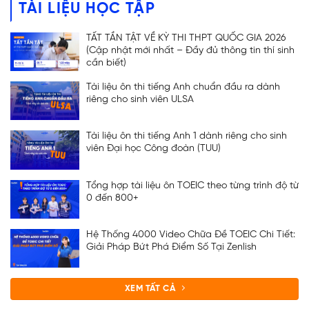
TÀI LIỆU HỌC TẬP
TẤT TẦN TẬT VỀ KỲ THI THPT QUỐC GIA 2026
(Cập nhật mới nhất – Đầy đủ thông tin thí sinh
cần biết)
Tài liệu ôn thi tiếng Anh chuẩn đầu ra dành
riêng cho sinh viên ULSA
Tài liệu ôn thi tiếng Anh 1 dành riêng cho sinh
viên Đại học Công đoàn (TUU)
Tổng hợp tài liệu ôn TOEIC theo từng trình độ từ
0 đến 800+
Hệ Thống 4000 Video Chữa Đề TOEIC Chi Tiết:
Giải Pháp Bứt Phá Điểm Số Tại Zenlish
XEM TẤT CẢ