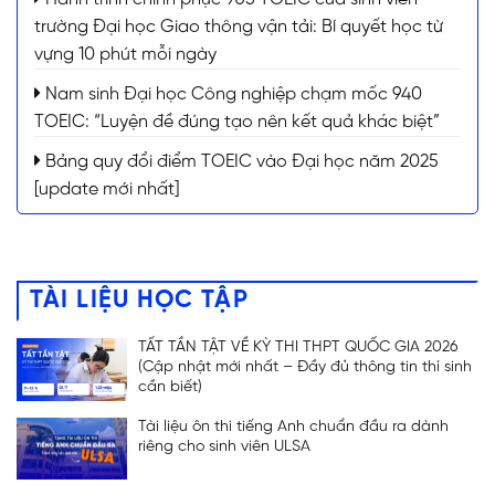
ĐĂNG KÝ TƯ VẤN
trường Đại học Giao thông vận tải: Bí quyết học từ
vựng 10 phút mỗi ngày
Nam sinh Đại học Công nghiệp chạm mốc 940
TOEIC: “Luyện đề đúng tạo nên kết quả khác biệt”
Bảng quy đổi điểm TOEIC vào Đại học năm 2025
[update mới nhất]
TÀI LIỆU HỌC TẬP
TẤT TẦN TẬT VỀ KỲ THI THPT QUỐC GIA 2026
(Cập nhật mới nhất – Đầy đủ thông tin thí sinh
cần biết)
Tài liệu ôn thi tiếng Anh chuẩn đầu ra dành
riêng cho sinh viên ULSA