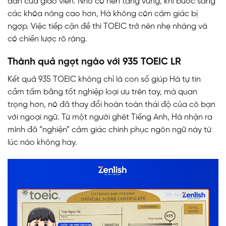
dẫn của giáo viên. Nhờ có nền tảng vững, khi bước sang
các khóa nâng cao hơn, Hà không còn cảm giác bị
ngợp. Việc tiếp cận đề thi TOEIC trở nên nhẹ nhàng và
có chiến lược rõ ràng.
Thành quả ngọt ngào với 935 TOEIC LR
Kết quả 935 TOEIC không chỉ là con số giúp Hà tự tin
cầm tấm bằng tốt nghiệp loại ưu trên tay, mà quan
trọng hơn, nó đã thay đổi hoàn toàn thái độ của cô bạn
với ngoại ngữ. Từ một người ghét Tiếng Anh, Hà nhận ra
mình đã “nghiện” cảm giác chinh phục ngôn ngữ này từ
lúc nào không hay.