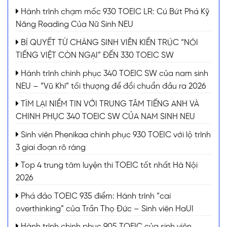
Hành trình chạm mốc 930 TOEIC LR: Cú Bứt Phá Kỹ
Năng Reading Của Nữ Sinh NEU
BÍ QUYẾT TỪ CHÀNG SINH VIÊN KIẾN TRÚC “NÓI
TIẾNG VIỆT CÒN NGẠI” ĐẾN 330 TOEIC SW
Hành trình chinh phục 340 TOEIC SW của nam sinh
NEU – “Vũ Khí” tối thượng để đổi chuẩn đầu ra 2026
TÌM LẠI NIỀM TIN VỚI TRUNG TÂM TIẾNG ANH VÀ
CHINH PHỤC 340 TOEIC SW CỦA NAM SINH NEU
Sinh viên Phenikaa chinh phục 930 TOEIC với lộ trình
3 giai đoạn rõ ràng
Top 4 trung tâm luyện thi TOEIC tốt nhất Hà Nội
2026
Phá đảo TOEIC 935 điểm: Hành trình “cai
overthinking” của Trần Thọ Đức – Sinh viên HaUI
Hành trình chinh phục 905 TOEIC của sinh viên