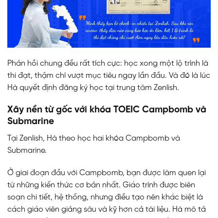
Phản hồi chung đều rất tích cực: học xong một lộ trình là
thi đạt, thậm chí vượt mục tiêu ngay lần đầu. Và đó là lúc
Hà quyết định đăng ký học tại trung tâm Zenlish.
Xây nền từ gốc với khóa TOEIC Campbomb và
Submarine
Tại Zenlish, Hà theo học hai khóa Campbomb và
Submarine.
Ở giai đoạn đầu với Campbomb, bạn được làm quen lại
từ những kiến thức cơ bản nhất. Giáo trình được biên
soạn chi tiết, hệ thống, nhưng điều tạo nên khác biệt là
cách giáo viên giảng sâu và kỹ hơn cả tài liệu. Hà mô tả