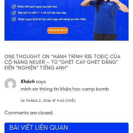
ONE THOUGHT ON “
HÀNH TRÌNH 935 TOEIC CỦA
CÔ NÀNG NEUER – TỪ “GHÉT CAY GHÉT ĐẮNG”
ĐẾN “NGHIỆN” TIẾNG ANH
”
Khách
says:
mình xin thông tin khóa học camp bomb
26 THÁNG 2, 2026 AT 9:40 CHIỀU
Comments are closed.
BÀI VIẾT LIÊN QUAN