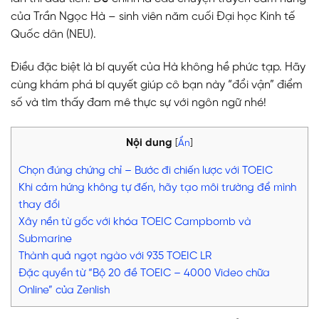
của Trần Ngọc Hà – sinh viên năm cuối Đại học Kinh tế
Quốc dân (NEU).
Điều đặc biệt là bí quyết của Hà không hề phức tạp. Hãy
cùng khám phá bí quyết giúp cô bạn này “đổi vận” điểm
số và tìm thấy đam mê thực sự với ngôn ngữ nhé!
Nội dung
[
Ẩn
]
Chọn đúng chứng chỉ – Bước đi chiến lược với TOEIC
Khi cảm hứng không tự đến, hãy tạo môi trường để mình
thay đổi
Xây nền từ gốc với khóa TOEIC Campbomb và
Submarine
Thành quả ngọt ngào với 935 TOEIC LR
Đặc quyền từ “Bộ 20 đề TOEIC – 4000 Video chữa
Online” của Zenlish