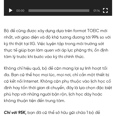
00:00
01:14
Bộ đề cũng được xây dựng dựa trên format TOEIC mới
nhất, với giao diện và độ khó tương đương tới 99% so với
kỳ thi thật tại IIG. Việc luyện tập trong môi trường sát
thực tế giúp bạn làm quen với áp lực phòng thi, ổn định
tâm lý trước khi bước vào kỳ thi chính thức.
Không chỉ hiệu quả, bộ đề còn mang lại sự linh hoạt tối
đa. Bạn có thể học mọi lúc, mọi nơi, chỉ cần một thiết bị
có kết nối Internet. Không còn phụ thuộc vào lịch học cố
định hay tốn thời gian di chuyển, đây là lựa chọn đặc biệt
phù hợp với những người bận rộn, lịch học dày hoặc
không thuận tiện đến trung tâm.
Chỉ với 95K,
bạn đã có thể sở hữu gói chữa 1 bộ đề