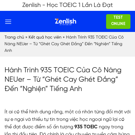
Skip
Zenlish - Học TOEIC 1 Lần Là Đạt
to
TEST
content
ONLINE
Trang chủ
»
Kết quả học viên
»
Hành Trình 935 TOEIC Của Cô
Nàng NEUer – Từ “Ghét Cay Ghét Đắng” Đến “Nghiện” Tiếng
Anh
Hành Trình 935 TOEIC Của Cô Nàng
NEUer – Từ “Ghét Cay Ghét Đắng”
Đến “Nghiện” Tiếng Anh
Ít ai có thể hình dung rằng, một cá nhân từng đối mặt với
sự e ngại và thiếu tự tin trong việc học ngoại ngữ lại có
thể đạt được điểm số ấn tượng
935 TOEIC
ngay trong
lần thi đầu tiên. Đó chính là câu chuyện truyền cảm hứng