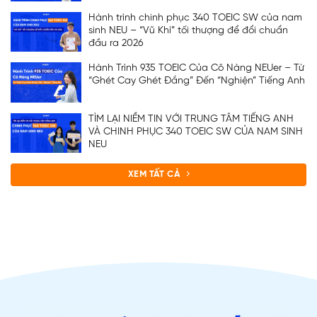
Hành trình chinh phục 340 TOEIC SW của nam
sinh NEU – “Vũ Khí” tối thượng để đổi chuẩn
đầu ra 2026
Hành Trình 935 TOEIC Của Cô Nàng NEUer – Từ
“Ghét Cay Ghét Đắng” Đến “Nghiện” Tiếng Anh
TÌM LẠI NIỀM TIN VỚI TRUNG TÂM TIẾNG ANH
VÀ CHINH PHỤC 340 TOEIC SW CỦA NAM SINH
NEU
XEM TẤT CẢ