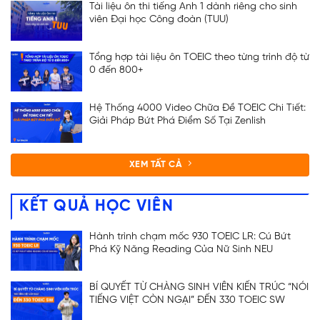
Tài liệu ôn thi tiếng Anh 1 dành riêng cho sinh
viên Đại học Công đoàn (TUU)
Tổng hợp tài liệu ôn TOEIC theo từng trình độ từ
0 đến 800+
Hệ Thống 4000 Video Chữa Đề TOEIC Chi Tiết:
Giải Pháp Bứt Phá Điểm Số Tại Zenlish
XEM TẤT CẢ
KẾT QUẢ HỌC VIÊN
Hành trình chạm mốc 930 TOEIC LR: Cú Bứt
Phá Kỹ Năng Reading Của Nữ Sinh NEU
BÍ QUYẾT TỪ CHÀNG SINH VIÊN KIẾN TRÚC “NÓI
TIẾNG VIỆT CÒN NGẠI” ĐẾN 330 TOEIC SW