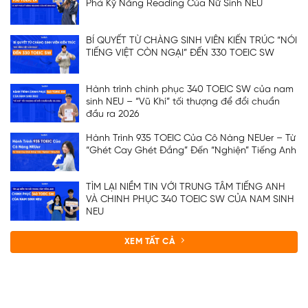
Phá Kỹ Năng Reading Của Nữ Sinh NEU
BÍ QUYẾT TỪ CHÀNG SINH VIÊN KIẾN TRÚC “NÓI
TIẾNG VIỆT CÒN NGẠI” ĐẾN 330 TOEIC SW
Hành trình chinh phục 340 TOEIC SW của nam
sinh NEU – “Vũ Khí” tối thượng để đổi chuẩn
đầu ra 2026
Hành Trình 935 TOEIC Của Cô Nàng NEUer – Từ
“Ghét Cay Ghét Đắng” Đến “Nghiện” Tiếng Anh
TÌM LẠI NIỀM TIN VỚI TRUNG TÂM TIẾNG ANH
VÀ CHINH PHỤC 340 TOEIC SW CỦA NAM SINH
NEU
XEM TẤT CẢ