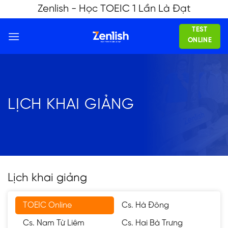
Skip
Zenlish - Học TOEIC 1 Lần Là Đạt
to
TEST
content
ONLINE
LỊCH KHAI GIẢNG
Lịch khai giảng
TOEIC Online
Cs. Hà Đông
Cs. Nam Từ Liêm
Cs. Hai Bà Trưng