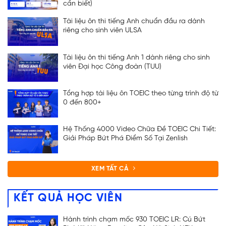
cần biết)
Tài liệu ôn thi tiếng Anh chuẩn đầu ra dành
riêng cho sinh viên ULSA
Tài liệu ôn thi tiếng Anh 1 dành riêng cho sinh
viên Đại học Công đoàn (TUU)
Tổng hợp tài liệu ôn TOEIC theo từng trình độ từ
0 đến 800+
Hệ Thống 4000 Video Chữa Đề TOEIC Chi Tiết:
Giải Pháp Bứt Phá Điểm Số Tại Zenlish
XEM TẤT CẢ
KẾT QUẢ HỌC VIÊN
Hành trình chạm mốc 930 TOEIC LR: Cú Bứt