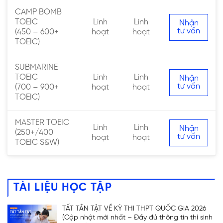
CAMP BOMB
TOEIC
Linh
Linh
Nhận
tư vấn
(450 – 600+
hoạt
hoạt
TOEIC)
SUBMARINE
TOEIC
Linh
Linh
Nhận
tư vấn
(700 – 900+
hoạt
hoạt
TOEIC)
MASTER TOEIC
Linh
Linh
Nhận
(250+/400
tư vấn
hoạt
hoạt
TOEIC S&W)
TÀI LIỆU HỌC TẬP
TẤT TẦN TẬT VỀ KỲ THI THPT QUỐC GIA 2026
(Cập nhật mới nhất – Đầy đủ thông tin thí sinh