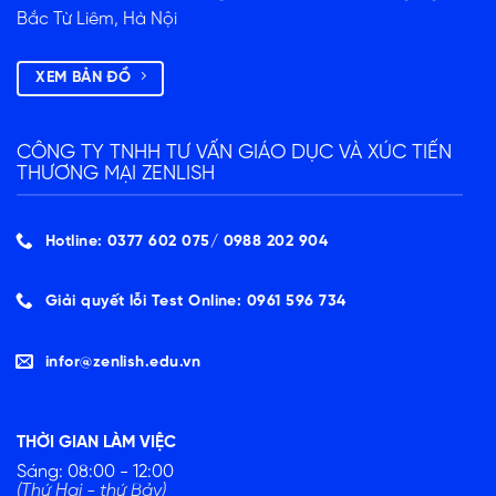
Bắc Từ Liêm, Hà Nội
XEM BẢN ĐỒ
CÔNG TY TNHH TƯ VẤN GIÁO DỤC VÀ XÚC TIẾN
THƯƠNG MẠI ZENLISH
Hotline: 0377 602 075/ ‭0988 202 904‬
Giải quyết lỗi Test Online: 0961 596 734
infor@zenlish.edu.vn
THỜI GIAN LÀM VIỆC
Sáng: 08:00 - 12:00
(Thứ Hai - thứ Bảy)