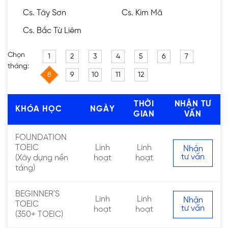
Cs. Tây Sơn
Cs. Kim Mã
Cs. Bắc Từ Liêm
Chọn
1
2
3
4
5
6
7
tháng:
8
9
10
11
12
THỜI
NHẬN TƯ
KHÓA HỌC
NGÀY
GIAN
VẤN
FOUNDATION
TOEIC
Linh
Linh
Nhận
tư vấn
(Xây dựng nền
hoạt
hoạt
tảng)
BEGINNER'S
Linh
Linh
Nhận
TOEIC
tư vấn
hoạt
hoạt
(350+ TOEIC)