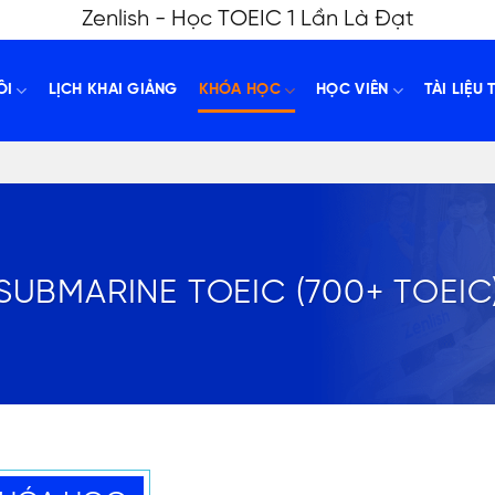
Zenlish - Học TOEIC 1 Lần Là Đạt
ÔI
LỊCH KHAI GIẢNG
KHÓA HỌC
HỌC VIÊN
TÀI LIỆU 
)
SUBMARINE TOEIC (700+ TOEIC