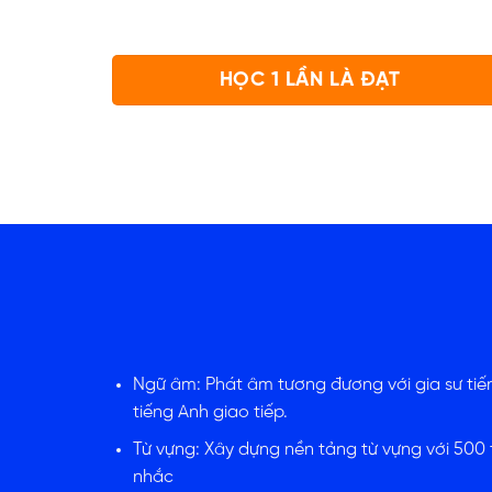
HỌC 1 LẦN LÀ ĐẠT
Ngữ âm: Phát âm tương đương với gia sư tiến
tiếng Anh giao tiếp.
Từ vựng: Xây dựng nền tảng từ vựng với 500 
nhắc