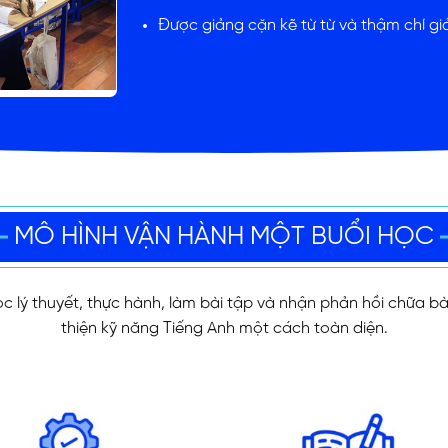
Được giảng cặn kẽ từ từ và thậm chí giả
MÔ HÌNH VẬN HÀNH MỘT BUỔI HỌC
ọc lý thuyết, thực hành, làm bài tập và nhận phản hồi chữa bài
thiện kỹ năng Tiếng Anh một cách toàn diện.