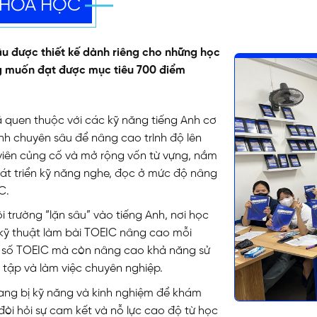
 KHÓA HỌC
u được thiết kế dành riêng cho những học
ng muốn đạt được mục tiêu 700 điểm
quen thuộc với các kỹ năng tiếng Anh cơ
nh chuyên sâu để nâng cao trình độ lên
viên củng cố và mở rộng vốn từ vựng, nắm
át triển kỹ năng nghe, đọc ở mức độ nâng
C.
 trường “lặn sâu” vào tiếng Anh, nơi học
kỹ thuật làm bài TOEIC nâng cao mỗi
ểm số TOEIC mà còn nâng cao khả năng sử
 tập và làm việc chuyên nghiệp.
ang bị kỹ năng và kinh nghiệm để khám
òi hỏi sự cam kết và nỗ lực cao độ từ học