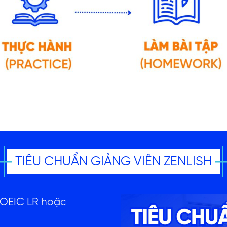
TIÊU CHUẨN GIẢNG VIÊN ZENLISH
 TOEIC LR hoặc