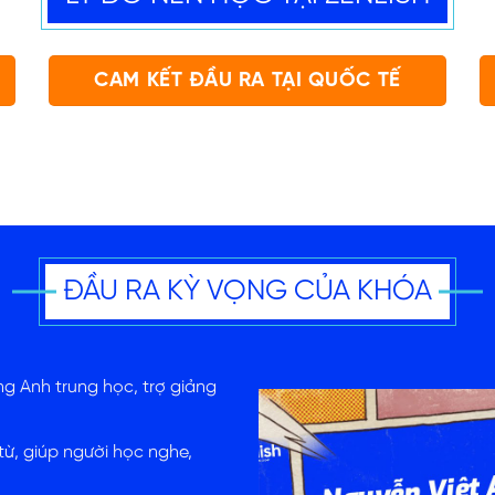
CAM KẾT ĐẦU RA TẠI QUỐC TẾ
ĐẦU RA KỲ VỌNG CỦA KHÓA
g Anh trung học, trợ giảng
từ, giúp người học nghe,