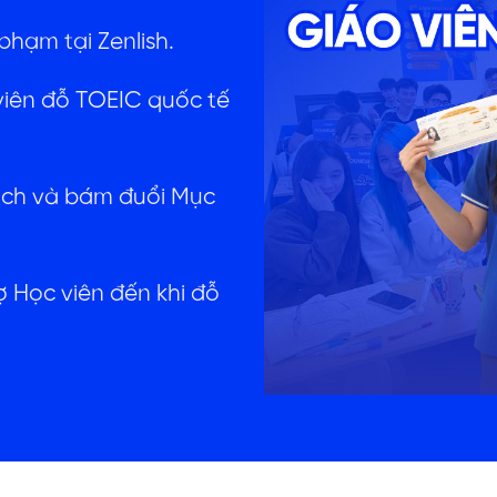
phạm tại Zenlish.
viên đỗ TOEIC quốc tế
oạch và bám đuổi Mục
rợ Học viên đến khi đỗ