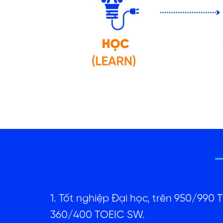
1. Tốt nghiệp Đại học, trên 950/990
360/400 TOEIC SW.