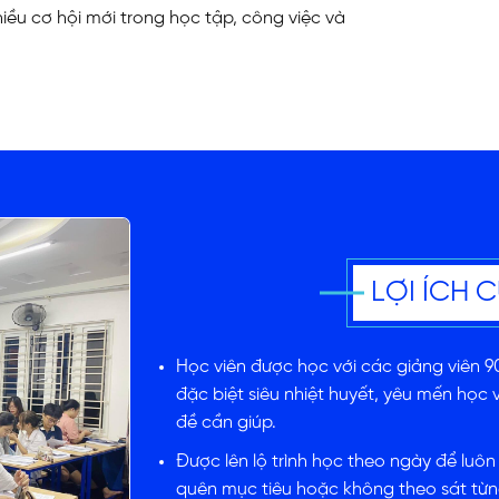
hiều cơ hội mới trong học tập, công việc và
LỢI ÍCH 
Học viên được học với các giảng viên 9
đặc biệt siêu nhiệt huyết, yêu mến học v
đề cần giúp.
Được lên lộ trình học theo ngày để luôn
quên mục tiêu hoặc không theo sát từn