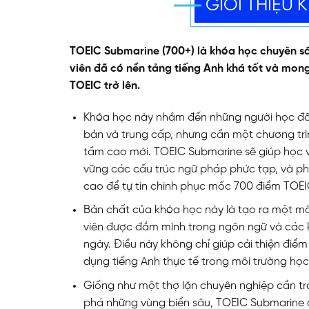
GIỚI THIỆU
TOEIC Submarine (700+) là khóa học chuyên sâ
viên đã có nền tảng tiếng Anh khá tốt và mo
TOEIC trở lên.
Khóa học này nhắm đến những người học đã 
bản và trung cấp, nhưng cần một chương trì
tầm cao mới. TOEIC Submarine sẽ giúp học 
vững các cấu trúc ngữ pháp phức tạp, và ph
cao để tự tin chinh phục mốc 700 điểm TOEI
Bản chất của khóa học này là tạo ra một môi
viên được đắm mình trong ngôn ngữ và các 
ngày. Điều này không chỉ giúp cải thiện đi
dụng tiếng Anh thực tế trong môi trường học
Giống như một thợ lặn chuyên nghiệp cần tr
phá những vùng biển sâu, TOEIC Submarine đ