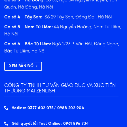
Cơ sở 3 - Hà Đông:
Số 56, ngõ 54 Nguyễn Khuyến, Văn
Quán, Hà Đông, Hà Nội
Cơ sở 4 - Tây Sơn:
Số 29 Tây Sơn, Đống Đa , Hà Nội
Cơ sở 5 - Nam Từ Liêm:
44 Nguyễn Hoàng, Nam Từ Liêm,
Hà Nội
Cơ sở 6 - Bắc Từ Liêm:
Ngõ 1/23 P. Văn Hội, Đông Ngạc,
Bắc Từ Liêm, Hà Nội
XEM BẢN ĐỒ
CÔNG TY TNHH TƯ VẤN GIÁO DỤC VÀ XÚC TIẾN
THƯƠNG MẠI ZENLISH
Hotline: 0377 602 075/ ‭0988 202 904‬
Giải quyết lỗi Test Online: 0961 596 734