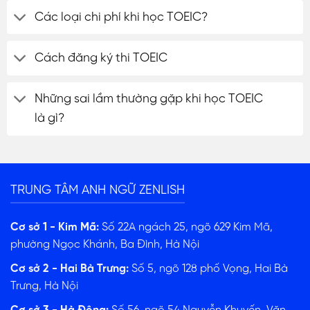
Các loại chi phí khi học TOEIC?
Cách đăng ký thi TOEIC
Những sai lầm thường gặp khi học TOEIC
là gì?
TRUNG TÂM ANH NGỮ ZENLISH
Cơ sở 1 - Kim Mã:
Số 22A ngách 25, ngõ 629 Kim Mã,
phường Ngọc Khánh, Ba Đình, Hà Nội
Cơ sở 2 - Hai Bà Trưng:
Số 5, ngõ 128 phố Vọng, Hai Bà
Trưng, Hà Nội