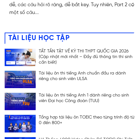
dễ, các câu hỏi rõ ràng, dễ bắt key. Tuy nhiên, Part 2 có
một số câu...
TÀI LIỆU HỌC TẬP
TẤT TẦN TẬT VỀ KỲ THI THPT QUỐC GIA 2026
(Cập nhật mới nhất – Đầy đủ thông tin thí sinh
cần biết)
Tài liệu ôn thi tiếng Anh chuẩn đầu ra dành
riêng cho sinh viên ULSA
Tài liệu ôn thi tiếng Anh 1 dành riêng cho sinh
viên Đại học Công đoàn (TUU)
Tổng hợp tài liệu ôn TOEIC theo từng trình độ từ
0 đến 800+