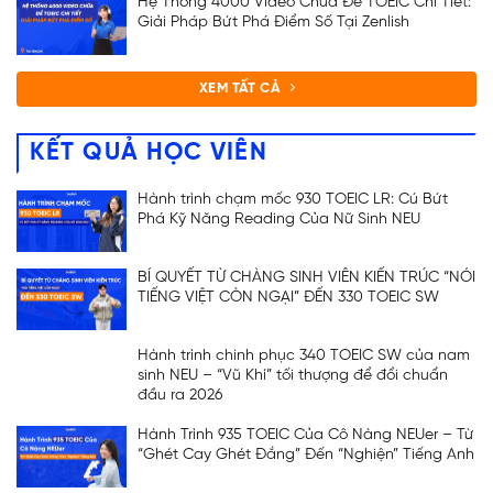
Hệ Thống 4000 Video Chữa Đề TOEIC Chi Tiết:
Giải Pháp Bứt Phá Điểm Số Tại Zenlish
XEM TẤT CẢ
KẾT QUẢ HỌC VIÊN
Hành trình chạm mốc 930 TOEIC LR: Cú Bứt
Phá Kỹ Năng Reading Của Nữ Sinh NEU
BÍ QUYẾT TỪ CHÀNG SINH VIÊN KIẾN TRÚC “NÓI
TIẾNG VIỆT CÒN NGẠI” ĐẾN 330 TOEIC SW
Hành trình chinh phục 340 TOEIC SW của nam
sinh NEU – “Vũ Khí” tối thượng để đổi chuẩn
đầu ra 2026
Hành Trình 935 TOEIC Của Cô Nàng NEUer – Từ
“Ghét Cay Ghét Đắng” Đến “Nghiện” Tiếng Anh