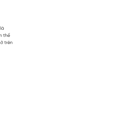
là
m thế
ở trên