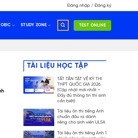
Đăng nhập / Đăng ký
TOEIC
STUDY ZONE
TEST ONLINE
TÀI LIỆU HỌC TẬP
TẤT TẦN TẬT VỀ KỲ THI
THPT QUỐC GIA 2026
(Cập nhật mới nhất –
nh
Đầy đủ thông tin thí sinh
cần biết)
Tài liệu ôn thi tiếng Anh
chuẩn đầu ra dành
riêng cho sinh viên ULSA
Tài liệu ôn thi tiếng Anh 1