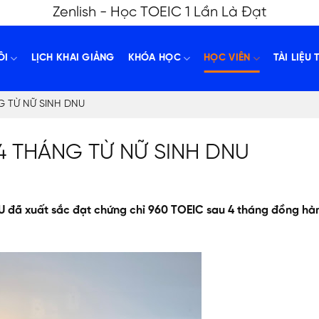
Zenlish - Học TOEIC 1 Lần Là Đạt
ÔI
LỊCH KHAI GIẢNG
KHÓA HỌC
HỌC VIÊN
TÀI LIỆU 
G TỪ NỮ SINH DNU
 4 THÁNG TỪ NỮ SINH DNU
U đã xuất sắc đạt chứng chỉ 960 TOEIC sau 4 tháng đồng hà