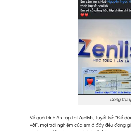
Dòng trạng
Về quá trình ôn tập tại Zenlish, Tuyết kể: “Để dà
vời”, mọi trải nghiệm của em ở đây đều đáng g