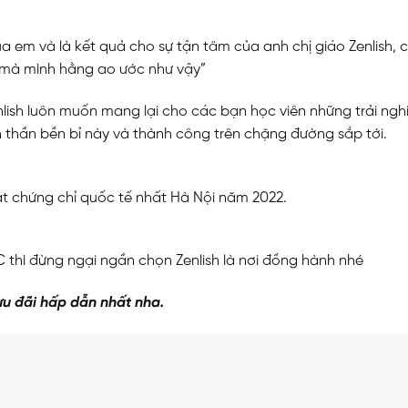
ủa em và là kết quả cho sự tận tâm của anh chị giáo Zenlish,
 mà mình hằng ao ước như vậy”
Zenlish luôn muốn mang lại cho các bạn học viên những trải ng
nh thần bền bỉ này và thành công trên chặng đường sắp tới.
đạt chứng chỉ quốc tế nhất Hà Nội năm 2022.
N
thì đừng ngại ngần chọn Zenlish là nơi đồng hành nhé
u đãi hấp dẫn nhất nha.