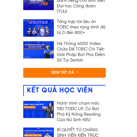
dành riêng cho sinh viên
Đại học Công đoàn
(TUU)
Tổng hợp tài liệu ôn
TOEIC theo từng trình độ
từ 0 đến 800+
Hệ Thống 4000 Video
Chữa Đề TOEIC Chi Tiết:
Giải Pháp Bứt Phá Điểm
Số Tại Zenlish
XEM TẤT CẢ
KẾT QUẢ HỌC VIÊN
Hành trình chạm mốc
930 TOEIC LR: Cú Bứt
Phá Kỹ Năng Reading
Của Nữ Sinh NEU
BÍ QUYẾT TỪ CHÀNG
SINH VIÊN KIẾN TRÚC