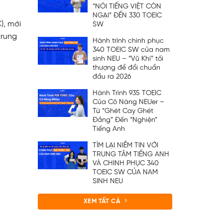
“NÓI TIẾNG VIỆT CÒN
NGẠI” ĐẾN 330 TOEIC
), mới
SW
trung
Hành trình chinh phục
340 TOEIC SW của nam
sinh NEU – “Vũ Khí” tối
thượng để đổi chuẩn
đầu ra 2026
Hành Trình 935 TOEIC
Của Cô Nàng NEUer –
Từ “Ghét Cay Ghét
Đắng” Đến “Nghiện”
Tiếng Anh
TÌM LẠI NIỀM TIN VỚI
TRUNG TÂM TIẾNG ANH
VÀ CHINH PHỤC 340
TOEIC SW CỦA NAM
SINH NEU
XEM TẤT CẢ