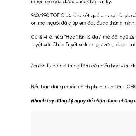
muộn em đều được check bài rất kỹ.
960/990 TOEIC có lẽ là kết quả cho sự nỗ lực c
ơn mọi người đã giúp em đạt được thành mình
Có lẽ vì lời hứa “Học 1 lần là đạt” mà đội ngũ 
tuyệt vời. Chúc Tuyết sẽ luôn giữ vững được ti
Zenlish tự hào là trung tâm có nhiều học viên 
ĐĂNG KÝ TƯ VẤ
Nếu bạn đang muốn chinh phục mục tiêu TOEIC 
Nhanh tay đăng ký
ngay để nhận được những ư