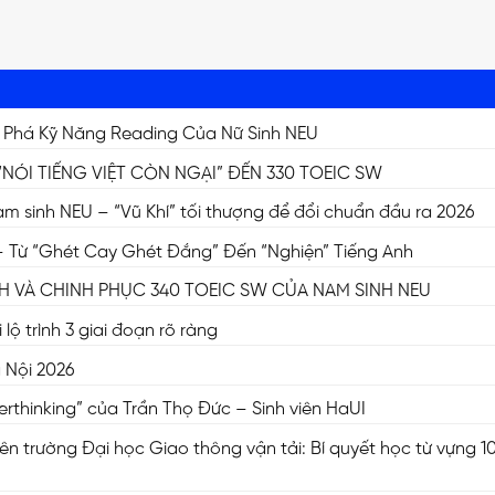
 Phá Kỹ Năng Reading Của Nữ Sinh NEU
“NÓI TIẾNG VIỆT CÒN NGẠI” ĐẾN 330 TOEIC SW
 sinh NEU – “Vũ Khí” tối thượng để đổi chuẩn đầu ra 2026
 Từ “Ghét Cay Ghét Đắng” Đến “Nghiện” Tiếng Anh
NH VÀ CHINH PHỤC 340 TOEIC SW CỦA NAM SINH NEU
lộ trình 3 giai đoạn rõ ràng
à Nội 2026
rthinking” của Trần Thọ Đức – Sinh viên HaUI
ên trường Đại học Giao thông vận tải: Bí quyết học từ vựng 1