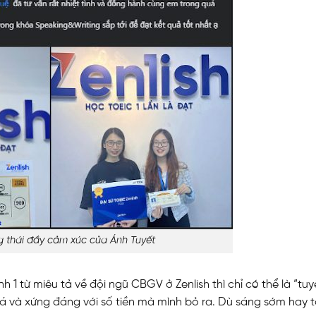
 thái đầy cảm xúc của Ánh Tuyết
nh 1 từ miêu tả về đội ngũ CBGV ở Zenlish thì chỉ có thể là “tuy
iá và xứng đáng với số tiền mà mình bỏ ra. Dù sáng sớm hay t