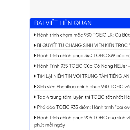
BÀI VIẾT LIÊN QUAN
Hành trình chạm mốc 930 TOEIC LR: Cú Bứt
BÍ QUYẾT TỪ CHÀNG SINH VIÊN KIẾN TRÚC 
Hành trình chinh phục 340 TOEIC SW của nam
Hành Trình 935 TOEIC Của Cô Nàng NEUer –
TÌM LẠI NIỀM TIN VỚI TRUNG TÂM TIẾNG A
Sinh viên Phenikaa chinh phục 930 TOEIC với 
Top 4 trung tâm luyện thi TOEIC tốt nhất H
Phá đảo TOEIC 935 điểm: Hành trình “cai ove
Hành trình chinh phục 905 TOEIC của sinh vi
phút mỗi ngày