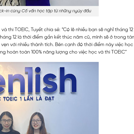
ck-in cùng Cố vấn học tập từ những ngày đầu
và thi TOEIC, Tuyết chia sẻ: “Có lẽ nhiều bạn sẽ nghĩ tháng 12 
háng 12 là thời điểm gần kết thúc năm cũ, mình sẽ ở trong tâ
ẹn với nhiều thành tích. Bên cạnh đó thời điểm này việc học 
ung hoàn toàn 100% năng lượng cho việc học và thi TOEIC”