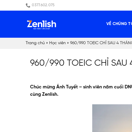
Skip
0377.602.075
to
content
VỀ CHÚNG T
Trang chủ
»
Học viên
»
960/990 TOEIC CHỈ SAU 4 THÁN
960/990 TOEIC CHỈ SAU
Chúc mừng Ánh Tuyết – sinh viên năm cuối DN
cùng Zenlish.