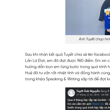
Ánh Tuyết chụp hìn
Sau khi nhận kết quả Tuyết chia sẻ lên faceboo
Lần Là Đạt, em đã đạt được 960 điểm. Em xin 
hướng dẫn bọn em từng bước trong quá trình h
Huệ đã tư vấn rất nhiệt tình và đồng hành cùng
trong khóa Speaking & Writing sắp tới để đạt k