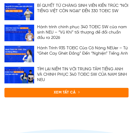
BÍ QUYẾT TỪ CHÀNG SINH VIÊN KIẾN TRÚC “NÓI
TIẾNG VIỆT CÒN NGẠI” ĐẾN 330 TOEIC SW
Hành trình chinh phục 340 TOEIC SW của nam
sinh NEU – “Vũ Khí” tối thượng để đổi chuẩn
đầu ra 2026
Hành Trình 935 TOEIC Của Cô Nàng NEUer – Từ
“Ghét Cay Ghét Đắng” Đến “Nghiện” Tiếng Anh
TÌM LẠI NIỀM TIN VỚI TRUNG TÂM TIẾNG ANH
VÀ CHINH PHỤC 340 TOEIC SW CỦA NAM SINH
NEU
XEM TẤT CẢ