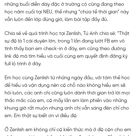
những buổi diễn dày đặc ở trường cô cũng đang theo
học năm cuối tại NEU, thế nhưng “chúa tể thời gian” này
vẫn luôn đến lớp đúng giờ, làm bài tập đầy đủ.
Chia sẻ về quá trình học tại Zenlish, Tú Anh chia sẻ: “Thật
sự đó là 1 cái duyên lớn, trong 1 lần đang lướt FB em vô
tình thấy bạn em check-in ở đây, em cũng theo đường
link đó mà tìm hiểu và cuối cùng em quyết định đăng ký
full lộ trình ở đây.
Em học cùng Zenlish từ những ngày đầu, với tâm thế học
để hiểu và vận dụng nên có chỗ nào không hiểu em sẽ
hỏi luôn, các anh chị cũng luôn dành thời gian trả lời mọi
thắc mắc của em, có mấy lần em làm phiền vào những
khung giờ rất muộn nhưng anh chị vẫn sáng đèn chỉ cho
em. Em thật sự biết ơn vì điều đó.
Ở Zenlish em không chỉ có kiến thức mà ở đó còn cho em