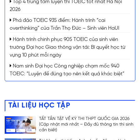
Top 4 trung tâm luyện thi TOEIC tốt nhất Hà Nội
2026
Phá đảo TOEIC 935 điểm: Hành trình “cai
overthinking” của Trần Thọ Đức – Sinh viên HaUI
Hành trình chinh phục 905 TOEIC của sinh viên
trường Đại học Giao thông vận tải: Bí quyết học từ
vựng 10 phút mỗi ngày
Nam sinh Đại học Công nghiệp chạm mốc 940
TOEIC: “Luyện đề đúng tạo nên kết quả khác biệt”
TÀI LIỆU HỌC TẬP
TẤT TẦN TẬT VỀ KỲ THI THPT QUỐC GIA 2026
(Cập nhật mới nhất – Đầy đủ thông tin thí sinh
cần biết)