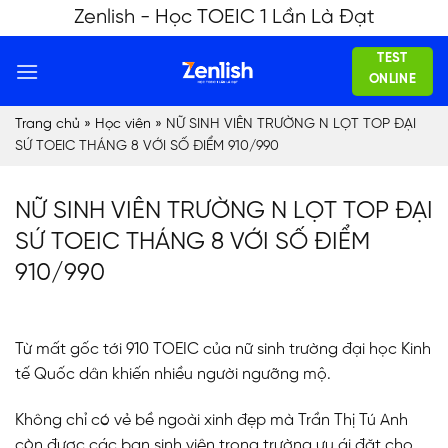
Skip
Zenlish - Học TOEIC 1 Lần Là Đạt
to
TEST
content
ONLINE
Trang chủ
»
Học viên
»
NỮ SINH VIÊN TRƯỜNG N LỌT TOP ĐẠI
SỨ TOEIC THÁNG 8 VỚI SỐ ĐIỂM 910/990
NỮ SINH VIÊN TRƯỜNG N LỌT TOP ĐẠI
SỨ TOEIC THÁNG 8 VỚI SỐ ĐIỂM
910/990
Từ mất gốc tới 910 TOEIC của nữ sinh trường đại học Kinh
tế Quốc dân khiến nhiều người ngưỡng mộ.
Không chỉ có vẻ bề ngoài xinh đẹp mà Trần Thị Tú Anh
còn được các bạn sinh viên trong trường ưu ái đặt cho