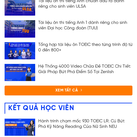
Tài liệu ôn thi tiếng Anh chuẩn đầu ra dành
riêng cho sinh viên ULSA
Tài liệu ôn thi tiếng Anh 1 dành riêng cho sinh
viên Đại học Công đoàn (TUU)
Tổng hợp tài liệu ôn TOEIC theo từng trình độ từ
0 đến 800+
Hệ Thống 4000 Video Chữa Đề TOEIC Chi Tiết:
Giải Pháp Bứt Phá Điểm Số Tại Zenlish
XEM TẤT CẢ
KẾT QUẢ HỌC VIÊN
Hành trình chạm mốc 930 TOEIC LR: Cú Bứt
Phá Kỹ Năng Reading Của Nữ Sinh NEU