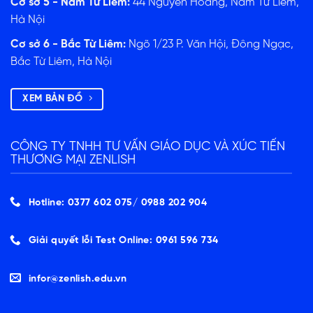
Cơ sở 5 - Nam Từ Liêm:
44 Nguyễn Hoàng, Nam Từ Liêm,
Hà Nội
Cơ sở 6 - Bắc Từ Liêm:
Ngõ 1/23 P. Văn Hội, Đông Ngạc,
Bắc Từ Liêm, Hà Nội
XEM BẢN ĐỒ
CÔNG TY TNHH TƯ VẤN GIÁO DỤC VÀ XÚC TIẾN
THƯƠNG MẠI ZENLISH
Hotline: 0377 602 075/ ‭0988 202 904‬
Giải quyết lỗi Test Online: 0961 596 734
infor@zenlish.edu.vn