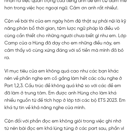
nhận ra việc quan trọng của tiếng anh để em có đam mê
hơn trong việc học ngoại ngữ. Cảm ơn anh rất nhiều!.
Còn về bài thi của em ngày hôm đó thật sự phải nói là kỹ
năng phân bổ thời gian, tóm lược ngữ pháp là điều vô
cùng cần thiết cho những người chưa biết gì như em. Lớp
Camp của a Hùng đã dạy cho em những điều này, em
cảm thấy vô cùng xứng đáng với số tiền mà mình đã bỏ
ra.
Vì mục tiêu của em không quá cao như các bạn khác
nên về phần nghe em cố gắng làm hết các câu nghe ở
Part 1,2,3. Cấu trúc đề không quá khó so với các đề em
đã làm ở trung tâm. Em được anh Hùng cho làm khá
nhiều nguồn từ đề tích hợp ở lớp tới các bộ ETS 2023. Em
khá tự tin về khả năng nghe của mình.
Còn đối với phần đọc em không giỏi trong việc ghi nhớ
từ nên bài đọc em khá lúng túng ở các part sau, phần vì