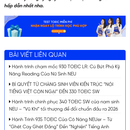
hấp dẫn nhất nha.
BÀI VIẾT LIÊN QUAN
Hành trình chạm mốc 930 TOEIC LR: Cú Bứt Phá Kỹ
Năng Reading Của Nữ Sinh NEU
BÍ QUYẾT TỪ CHÀNG SINH VIÊN KIẾN TRÚC “NÓI
TIẾNG VIỆT CÒN NGẠI” ĐẾN 330 TOEIC SW
Hành trình chinh phục 340 TOEIC SW của nam sinh
NEU – “Vũ Khí” tối thượng để đổi chuẩn đầu ra 2026
Hành Trình 935 TOEIC Của Cô Nàng NEUer – Từ
“Ghét Cay Ghét Đắng” Đến “Nghiện” Tiếng Anh