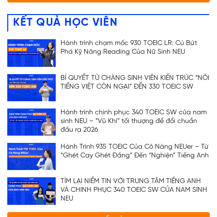
KẾT QUẢ HỌC VIÊN
Hành trình chạm mốc 930 TOEIC LR: Cú Bứt
Phá Kỹ Năng Reading Của Nữ Sinh NEU
BÍ QUYẾT TỪ CHÀNG SINH VIÊN KIẾN TRÚC “NÓI
TIẾNG VIỆT CÒN NGẠI” ĐẾN 330 TOEIC SW
Hành trình chinh phục 340 TOEIC SW của nam
sinh NEU – “Vũ Khí” tối thượng để đổi chuẩn
đầu ra 2026
Hành Trình 935 TOEIC Của Cô Nàng NEUer – Từ
“Ghét Cay Ghét Đắng” Đến “Nghiện” Tiếng Anh
TÌM LẠI NIỀM TIN VỚI TRUNG TÂM TIẾNG ANH
VÀ CHINH PHỤC 340 TOEIC SW CỦA NAM SINH
NEU