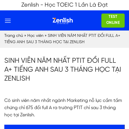
Skip
Zenlish - Học TOEIC 1 Lần Là Đạt
to
TEST
content
ONLINE
Trang chủ
»
Học viên
»
SINH VIÊN NĂM NHẤT PTIT ĐỔI FULL A+
TIẾNG ANH SAU 3 THÁNG HỌC TẠI ZENLISH
SINH VIÊN NĂM NHẤT PTIT ĐỔI FULL
A+ TIẾNG ANH SAU 3 THÁNG HỌC TẠI
ZENLISH
Cô sinh viên năm nhất ngành Marketing nỗ lực cầm tấm
chứng chỉ 675 đổi full A ra trường PTIT chỉ sau 3 tháng
học tại Zenlish.