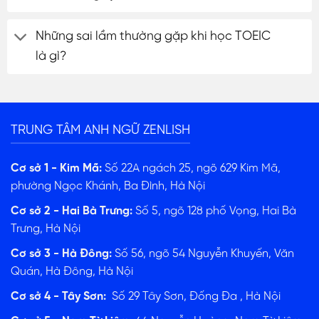
Những sai lầm thường gặp khi học TOEIC
là gì?
TRUNG TÂM ANH NGỮ ZENLISH
Cơ sở 1 - Kim Mã:
Số 22A ngách 25, ngõ 629 Kim Mã,
phường Ngọc Khánh, Ba Đình, Hà Nội
Cơ sở 2 - Hai Bà Trưng:
Số 5, ngõ 128 phố Vọng, Hai Bà
Trưng, Hà Nội
Cơ sở 3 - Hà Đông:
Số 56, ngõ 54 Nguyễn Khuyến, Văn
Quán, Hà Đông, Hà Nội
Cơ sở 4 - Tây Sơn:
Số 29 Tây Sơn, Đống Đa , Hà Nội