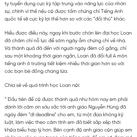
ty tuyển dụng cực kỳ tập trung vào năng lực của nhân
sự, chính vì thế nếu có được tấm chứng chỉ Tiếng Anh
quốc tế sẽ cực kỳ lợi thế hơn so với các “đối thủ” khác.
Hiểu được điều này, ngay khi bước chân lên đại học Loan
đã chăm chỉ nỗ lực để sớm ngày ẫm chứng chỉ về nhà.
Và thành quả đã đến với người ngày đêm cố gắng, chỉ
sau một khoảng thời gian ngắn, Loan đã đổi full A môn
tiếng anh ở trường tiết kiệm nhiều thời gian hơn so với
các bạn bè đồng chang lứa.
Chia sẻ về quá trình học Loan nói:
“ Đầu tiên để có được thành quả như hôm nay em phải
dành lời cảm ơn sâu sắc tới anh giáo Nguyễn Hùng đã
ngày đêm “dí deadline” cho em, từ một đứa không kỷ
luật, làm việc theo cảm tính em đã biết sắp xếp thời
khóa biểu hợp lý hơn. Bên cạnh đó anh giáo còn giúp em