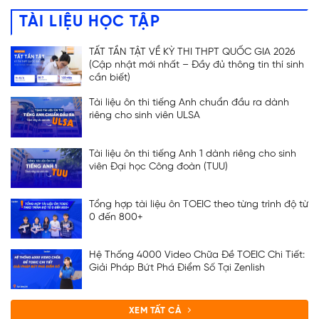
TÀI LIỆU HỌC TẬP
TẤT TẦN TẬT VỀ KỲ THI THPT QUỐC GIA 2026
(Cập nhật mới nhất – Đầy đủ thông tin thí sinh
cần biết)
Tài liệu ôn thi tiếng Anh chuẩn đầu ra dành
riêng cho sinh viên ULSA
Tài liệu ôn thi tiếng Anh 1 dành riêng cho sinh
viên Đại học Công đoàn (TUU)
Tổng hợp tài liệu ôn TOEIC theo từng trình độ từ
0 đến 800+
Hệ Thống 4000 Video Chữa Đề TOEIC Chi Tiết:
Giải Pháp Bứt Phá Điểm Số Tại Zenlish
XEM TẤT CẢ