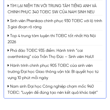
TÌM LẠI NIỀM TIN VỚI TRUNG TÂM TIẾNG ANH VÀ
CHINH PHỤC 340 TOEIC SW CỦA NAM SINH NEU
Sinh viên Phenikaa chinh phục 930 TOEIC với lộ trình
3 giai đoạn rõ ràng
Top 4 trung tâm luyện thi TOEIC tốt nhất Hà Nội
2026
Phá đảo TOEIC 935 điểm: Hành trình “cai
overthinking” của Trần Thọ Đức – Sinh viên HaUI
Hành trình chinh phục 905 TOEIC của sinh viên
trường Đại học Giao thông vận tải: Bí quyết học từ
vựng 10 phút mỗi ngày
Nam sinh Đại học Công nghiệp chạm mốc 940
TOEIC: “Luyện đề đúng tạo nên kết quả khác biệt”