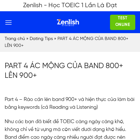
Skip
Zenlish - Học TOEIC 1 Lần Là Đạt
to
TEST
content
ONLINE
Trang chủ
»
Dating Tips
»
PART 4 ÁC MỘNG CỦA BAND 800+
LÊN 900+
PART 4 ÁC MỘNG CỦA BAND 800+
LÊN 900+
Part 4 – Rào cản lên band 900+ và hiện thực của làm bài
bằng keywords (cả Reading và Listening)
Như các bạn đã biết đề TOEIC càng ngày càng khó,
không chỉ về từ vựng mà còn viết dưới dạng khó hiểu.
Band điểm cao ngày càng nhiều người đạt được nên