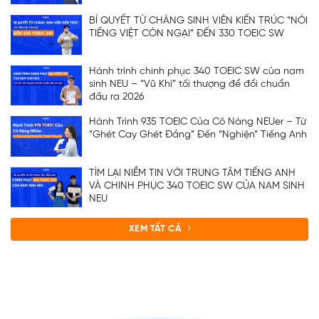
BÍ QUYẾT TỪ CHÀNG SINH VIÊN KIẾN TRÚC “NÓI
TIẾNG VIỆT CÒN NGẠI” ĐẾN 330 TOEIC SW
Hành trình chinh phục 340 TOEIC SW của nam
sinh NEU – “Vũ Khí” tối thượng để đổi chuẩn
đầu ra 2026
Hành Trình 935 TOEIC Của Cô Nàng NEUer – Từ
“Ghét Cay Ghét Đắng” Đến “Nghiện” Tiếng Anh
TÌM LẠI NIỀM TIN VỚI TRUNG TÂM TIẾNG ANH
VÀ CHINH PHỤC 340 TOEIC SW CỦA NAM SINH
NEU
XEM TẤT CẢ