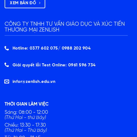
XEM BẢN ĐỒ
CÔNG TY TNHH TƯ VẤN GIÁO DỤC VÀ XÚC TIẾN
THƯƠNG MẠI ZENLISH
Hotline: 0377 602 075/ ‭0988 202 904‬
Giải quyết lỗi Test Online: 0961 596 734
infor@zenlish.edu.vn
THỜI GIAN LÀM VIỆC
Sáng: 08:00 - 12:00
(Thứ Hai - thứ Bảy)
Chiều: 13:30 - 17:30
(Thứ Hai - Thứ Bảy)