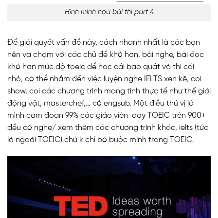
Hình minh họa bài thi part 4
Để giải quyết vấn đề này, cách nhanh nhất là các bạn
nên va chạm với các chủ đề khó hơn, bài nghe, bài đọc
khó hơn mức độ toeic để học cái bao quát và thi cái
nhỏ, có thể nhắm đến việc luyện nghe IELTS xen kẽ, coi
show, coi các chương trình mang tính thực tế như thế giới
động vật, masterchef,… có engsub. Một điều thú vị là
mình cam đoan 99% các giáo viên dạy TOEIC trên 900+
đều có nghe/ xem thêm các chương trình khác, ielts (tức
là ngoài TOEIC) chứ k chỉ bó buộc mình trong TOEIC.