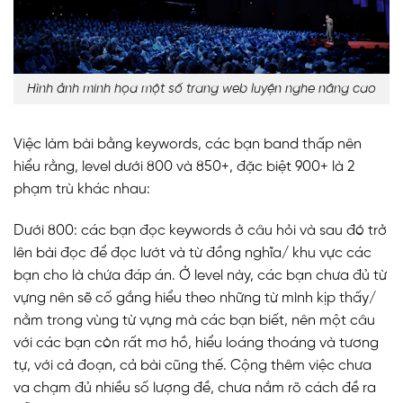
Hình ảnh minh họa một số trang web luyện nghe nâng cao
Việc làm bài bằng keywords, các bạn band thấp nên
hiểu rằng, level dưới 800 và 850+, đặc biệt 900+ là 2
phạm trù khác nhau:
Dưới 800: các bạn đọc keywords ở câu hỏi và sau đó trở
lên bài đọc để đọc lướt và từ đồng nghĩa/ khu vực các
bạn cho là chứa đáp án. Ở level này, các bạn chưa đủ từ
vựng nên sẽ cố gắng hiểu theo những từ mình kịp thấy/
nằm trong vùng từ vựng mà các bạn biết, nên một câu
với các bạn còn rất mơ hồ, hiểu loáng thoáng và tương
tự, với cả đoạn, cả bài cũng thế. Cộng thêm việc chưa
va chạm đủ nhiều số lượng đề, chưa nắm rõ cách đề ra