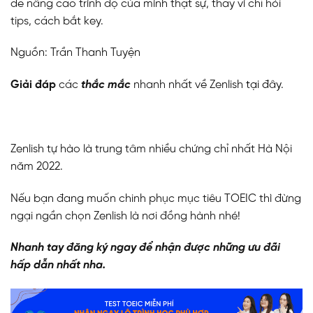
để nâng cao trình độ của mình thật sự, thay vì chỉ hỏi
tips, cách bắt key.
Nguồn: Trần Thanh Tuyện
Giải đáp
các
thắc mắc
nhanh nhất về Zenlish
tại đây
.
Zenlish tự hào là trung tâm nhiều chứng chỉ nhất Hà Nội
năm 2022.
Nếu bạn đang muốn chinh phục mục tiêu TOEIC thì đừng
ngại ngần chọn Zenlish là nơi đồng hành nhé!
Nhanh tay đăng ký ngay để nhận được những ưu đãi
hấp dẫn nhất nha.