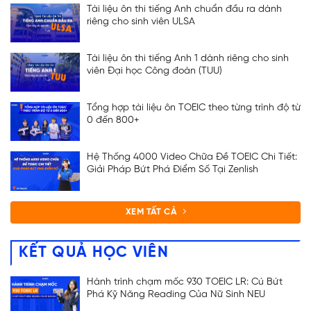
Tài liệu ôn thi tiếng Anh chuẩn đầu ra dành
riêng cho sinh viên ULSA
Tài liệu ôn thi tiếng Anh 1 dành riêng cho sinh
viên Đại học Công đoàn (TUU)
Tổng hợp tài liệu ôn TOEIC theo từng trình độ từ
0 đến 800+
Hệ Thống 4000 Video Chữa Đề TOEIC Chi Tiết:
Giải Pháp Bứt Phá Điểm Số Tại Zenlish
XEM TẤT CẢ
KẾT QUẢ HỌC VIÊN
Hành trình chạm mốc 930 TOEIC LR: Cú Bứt
Phá Kỹ Năng Reading Của Nữ Sinh NEU