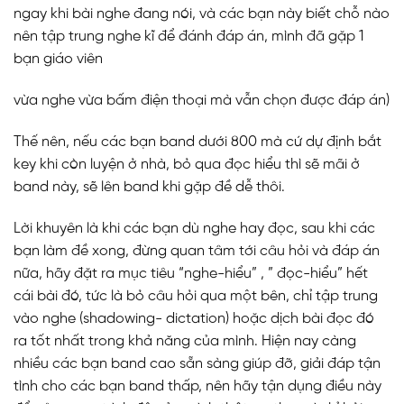
ngay khi bài nghe đang nói, và các bạn này biết chỗ nào
nên tập trung nghe kĩ để đánh đáp án, mình đã gặp 1
bạn giáo viên
vừa nghe vừa bấm điện thoại mà vẫn chọn được đáp án)
Thế nên, nếu các bạn band dưới 800 mà cứ dự định bắt
key khi còn luyện ở nhà, bỏ qua đọc hiểu thì sẽ mãi ở
band này, sẽ lên band khi gặp đề dễ thôi.
Lời khuyên là khi các bạn dù nghe hay đọc, sau khi các
bạn làm đề xong, đừng quan tâm tới câu hỏi và đáp án
nữa, hãy đặt ra mục tiêu “nghe-hiểu” , ” đọc-hiểu” hết
cái bài đó, tức là bỏ câu hỏi qua một bên, chỉ tập trung
vào nghe (shadowing- dictation) hoặc dịch bài đọc đó
ra tốt nhất trong khả năng của mình. Hiện nay càng
nhiều các bạn band cao sẵn sàng giúp đỡ, giải đáp tận
tình cho các bạn band thấp, nên hãy tận dụng điều này