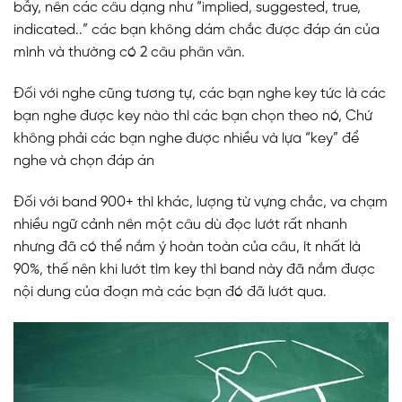
bẫy, nên các câu dạng như “implied, suggested, true,
indicated..” các bạn không dám chắc được đáp án của
mình và thường có 2 câu phân vân.
Đối với nghe cũng tương tự, các bạn nghe key tức là các
bạn nghe được key nào thì các bạn chọn theo nó, Chứ
không phải các bạn nghe được nhiều và lựa “key” để
nghe và chọn đáp án
Đối với band 900+ thì khác, lượng từ vựng chắc, va chạm
nhiều ngữ cảnh nên một câu dù đọc lướt rất nhanh
nhưng đã có thể nắm ý hoàn toàn của câu, ít nhất là
90%, thế nên khi lướt tìm key thì band này đã nắm được
nội dung của đoạn mà các bạn đó đã lướt qua.