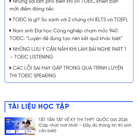
Những sai lầm phổ biến khi ôn TOEIC khiến bạn
mất điểm đáng tiếc
TOEIC là gì? So sánh với 2 chứng chỉ lELTS và TOEFL
Nam sinh Đại học Công nghiệp chạm mốc 940
TOEIC: “Luyện đề đúng tạo nên kết quả khác biệt”
NHỮNG LƯU Ý CẦN NẮM KHI LÀM BÀI NGHE PART 1
– TOEIC LISTENING
CÁC LỖI SAI HAY GẶP TRONG QUÁ TRÌNH LUYỆN
THI TOEIC SPEAKING
TÀI LIỆU HỌC TẬP
TẤT TẦN TẬT VỀ KỲ THI THPT QUỐC GIA 2026
(Cập nhật mới nhất – Đầy đủ thông tin thí sinh
cần biết)