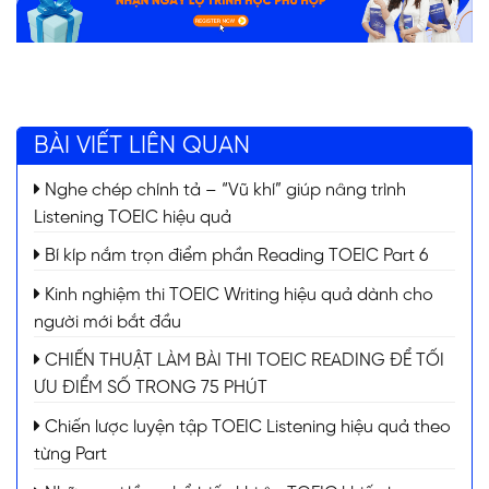
BÀI VIẾT LIÊN QUAN
Nghe chép chính tả – “Vũ khí” giúp nâng trình
Listening TOEIC hiệu quả
Bí kíp nắm trọn điểm phần Reading TOEIC Part 6
Kinh nghiệm thi TOEIC Writing hiệu quả dành cho
người mới bắt đầu
CHIẾN THUẬT LÀM BÀI THI TOEIC READING ĐỂ TỐI
ƯU ĐIỂM SỐ TRONG 75 PHÚT
Chiến lược luyện tập TOEIC Listening hiệu quả theo
từng Part