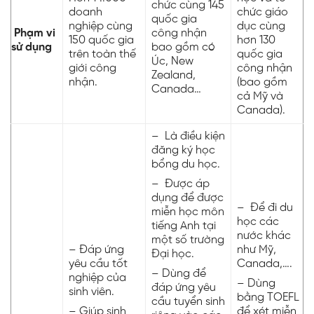
chức cùng 145
doanh
chức giáo
quốc gia
nghiệp cùng
dục cùng
Phạm vi
công nhận
150 quốc gia
hơn 130
sử dụng
bao gồm có
trên toàn thế
quốc gia
Úc, New
giới công
công nhận
Zealand,
nhận.
(bao gồm
Canada…
cả Mỹ và
Canada).
–
Là điều kiện
đăng ký học
bổng du học.
– Được áp
dụng để được
– Để đi du
miễn học môn
học các
tiếng Anh tại
nước khác
một số trường
– Đáp ứng
như Mỹ,
Đại học.
yêu cầu tốt
Canada,….
– Dùng để
nghiệp của
– Dùng
đáp ứng yêu
sinh viên.
bằng TOEFL
cầu tuyển sinh
– Giúp sinh
để xét miễn