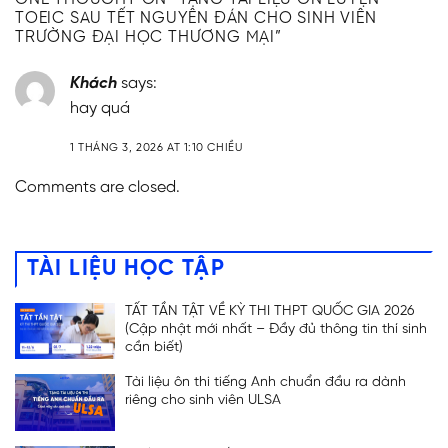
ĐĂNG KÝ TƯ VẤN
TOEIC SAU TẾT NGUYÊN ĐÁN CHO SINH VIÊN
TRƯỜNG ĐẠI HỌC THƯƠNG MẠI
”
Khách
says:
hay quá
1 THÁNG 3, 2026 AT 1:10 CHIỀU
Comments are closed.
TÀI LIỆU HỌC TẬP
TẤT TẦN TẬT VỀ KỲ THI THPT QUỐC GIA 2026
(Cập nhật mới nhất – Đầy đủ thông tin thí sinh
cần biết)
Tài liệu ôn thi tiếng Anh chuẩn đầu ra dành
riêng cho sinh viên ULSA