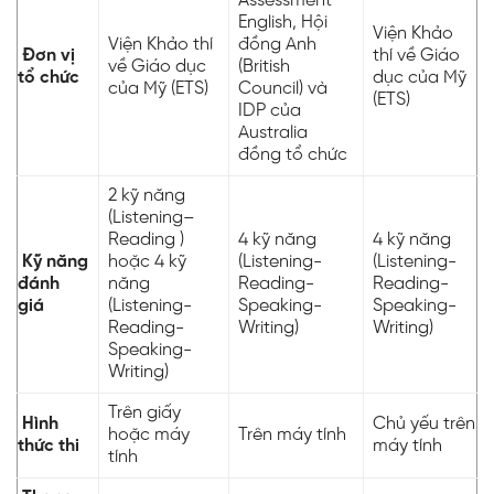
Assessment
English, Hội
Viện Khảo
Viện Khảo thí
đồng Anh
Đơn vị
thí về Giáo
về Giáo dục
(British
tổ chức
dục của Mỹ
của Mỹ (ETS)
Council) và
(ETS)
IDP của
Australia
đồng tổ chức
2 kỹ năng
(Listening–
Reading )
4 kỹ năng
4 kỹ năng
Kỹ năng
hoặc 4 kỹ
(Listening-
(Listening-
đánh
năng
Reading-
Reading-
giá
(Listening-
Speaking-
Speaking-
Reading-
Writing)
Writing)
Speaking-
Writing)
Trên giấy
Hình
Chủ yếu trên
hoặc máy
Trên máy tính
thức thi
máy tính
tính