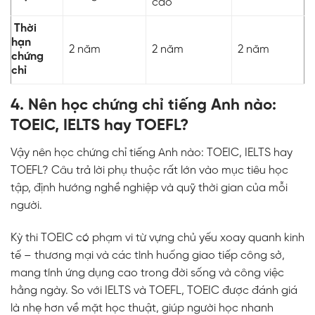
cao
Thời
hạn
2 năm
2 năm
2 năm
chứng
chỉ
4. Nên học chứng chỉ tiếng Anh nào:
TOEIC, IELTS hay TOEFL?
Vậy nên học chứng chỉ tiếng Anh nào:
TOEIC
, IELTS hay
TOEFL? Câu trả lời phụ thuộc rất lớn vào mục tiêu học
tập, định hướng nghề nghiệp và quỹ thời gian của mỗi
người.
Kỳ thi
TOEIC
có phạm vi từ vựng chủ yếu xoay quanh kinh
tế – thương mại và các tình huống giao tiếp công sở,
mang tính ứng dụng cao trong đời sống và công việc
hằng ngày. So với IELTS và TOEFL,
TOEIC
được đánh giá
là nhẹ hơn về mặt học thuật, giúp người học nhanh