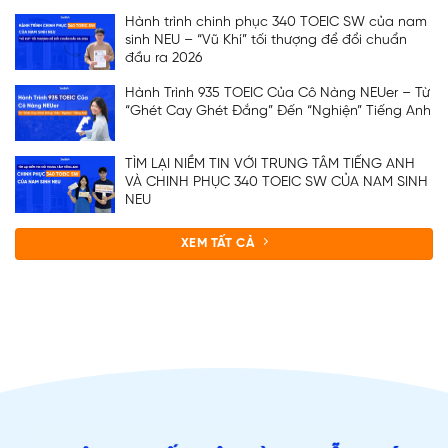
Hành trình chinh phục 340 TOEIC SW của nam
sinh NEU – “Vũ Khí” tối thượng để đổi chuẩn
đầu ra 2026
Hành Trình 935 TOEIC Của Cô Nàng NEUer – Từ
“Ghét Cay Ghét Đắng” Đến “Nghiện” Tiếng Anh
TÌM LẠI NIỀM TIN VỚI TRUNG TÂM TIẾNG ANH
VÀ CHINH PHỤC 340 TOEIC SW CỦA NAM SINH
NEU
XEM TẤT CẢ