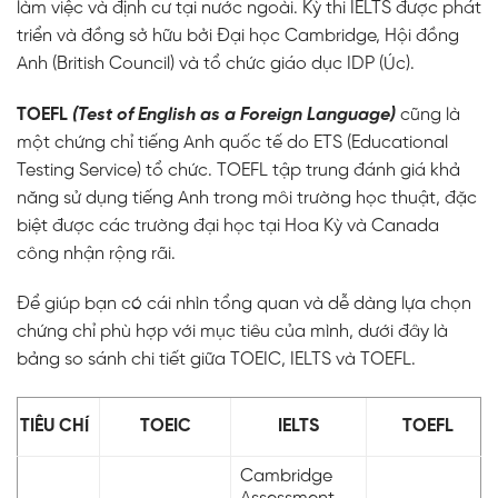
làm việc và định cư tại nước ngoài. Kỳ thi IELTS được phát
triển và đồng sở hữu bởi Đại học Cambridge, Hội đồng
Anh (British Council) và tổ chức giáo dục IDP (Úc).
TOEFL
(Test of English as a Foreign Language)
cũng là
một chứng chỉ tiếng Anh quốc tế do ETS (Educational
Testing Service) tổ chức. TOEFL tập trung đánh giá khả
năng sử dụng tiếng Anh trong môi trường học thuật, đặc
biệt được các trường đại học tại Hoa Kỳ và Canada
công nhận rộng rãi.
Để giúp bạn có cái nhìn tổng quan và dễ dàng lựa chọn
chứng chỉ phù hợp với mục tiêu của mình, dưới đây là
bảng so sánh chi tiết giữa TOEIC, IELTS và TOEFL.
TIÊU CHÍ
TOEIC
IELTS
TOEFL
Cambridge