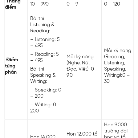
Thang
10 – 990
0 – 9
0 – 120
điểm
Bài thi
Listening &
Reading:
– Listening: 5
– 495
Mỗi kỹ năng
– Reading: 5
Mỗi kỹ năng
(Reading,
Điểm
– 495
(Nghe, Nói,
Listening,
từng
Bài thi
Đọc, Viết): 0 –
Speaking,
phần
Speaking &
9.0
Writing):0 –
Writing:
30
– Speaking: 0
– 200
– Writing: 0 –
200
Hơn 9.000
trường đại
Hơn 12.000 tổ
Hơn 14.000
học và tổ