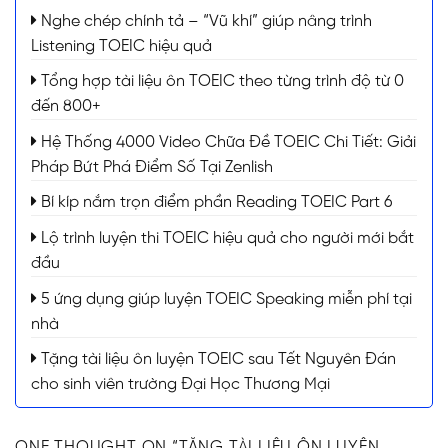
Nghe chép chính tả – “Vũ khí” giúp nâng trình
Listening TOEIC hiệu quả
Tổng hợp tài liệu ôn TOEIC theo từng trình độ từ 0
đến 800+
Hệ Thống 4000 Video Chữa Đề TOEIC Chi Tiết: Giải
Pháp Bứt Phá Điểm Số Tại Zenlish
Bí kíp nắm trọn điểm phần Reading TOEIC Part 6
Lộ trình luyện thi TOEIC hiệu quả cho người mới bắt
đầu
5 ứng dụng giúp luyện TOEIC Speaking miễn phí tại
nhà
Tặng tài liệu ôn luyện TOEIC sau Tết Nguyên Đán
cho sinh viên trường Đại Học Thương Mại
ONE THOUGHT ON “
TẶNG TÀI LIỆU ÔN LUYỆN