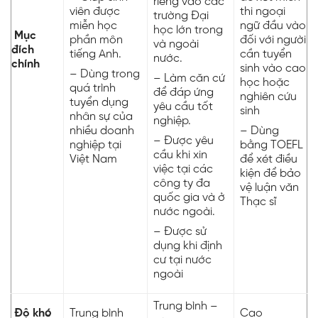
riêng vào các
viên được
thi ngoại
trường Đại
miễn học
ngữ đầu vào
học lớn trong
Mục
phần môn
đối với người
và ngoài
đích
tiếng Anh.
cần tuyển
nước.
chính
sinh vào cao
– Dùng trong
– Làm căn cứ
học hoặc
quá trình
để đáp ứng
nghiên cứu
tuyển dụng
yêu cầu tốt
sinh
nhân sự của
nghiệp.
nhiều doanh
– Dùng
– Được yêu
nghiệp tại
bằng TOEFL
cầu khi xin
Việt Nam
để xét điều
việc tại các
kiện để bảo
công ty đa
vệ luận văn
quốc gia và ở
Thạc sĩ
nước ngoài.
– Được sử
dụng khi định
cư tại nước
ngoài
Trung bình –
Độ khó
Trung bình
Cao