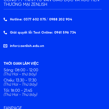
CÔNG TY TNHH TƯ VẤN GIÁO DỤC VÀ XÚC TIẾN
THƯƠNG MẠI ZENLISH
Hotline: 0377 602 075/ ‭0988 202 904‬
Giải quyết lỗi Test Online: 0961 596 734
infor@zenlish.edu.vn
THỜI GIAN LÀM VIỆC
Sáng: 08:00 - 12:00
(Thứ Hai - thứ Bảy)
Chiều: 13:30 - 17:30
(Thứ Hai - Thứ Bảy)
Tối: 18:00 - 21:45
(Thứ Hai - Thứ Bảy)
FANPAGE