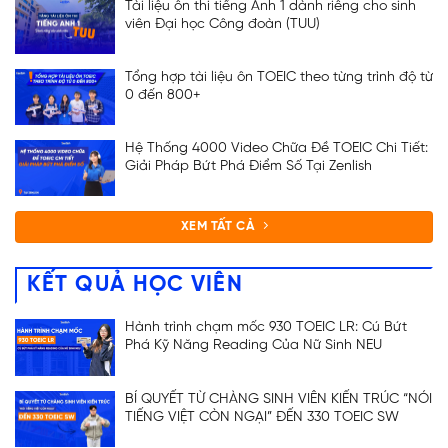
Tài liệu ôn thi tiếng Anh 1 dành riêng cho sinh
viên Đại học Công đoàn (TUU)
Tổng hợp tài liệu ôn TOEIC theo từng trình độ từ
0 đến 800+
Hệ Thống 4000 Video Chữa Đề TOEIC Chi Tiết:
Giải Pháp Bứt Phá Điểm Số Tại Zenlish
XEM TẤT CẢ
KẾT QUẢ HỌC VIÊN
Hành trình chạm mốc 930 TOEIC LR: Cú Bứt
Phá Kỹ Năng Reading Của Nữ Sinh NEU
BÍ QUYẾT TỪ CHÀNG SINH VIÊN KIẾN TRÚC “NÓI
TIẾNG VIỆT CÒN NGẠI” ĐẾN 330 TOEIC SW