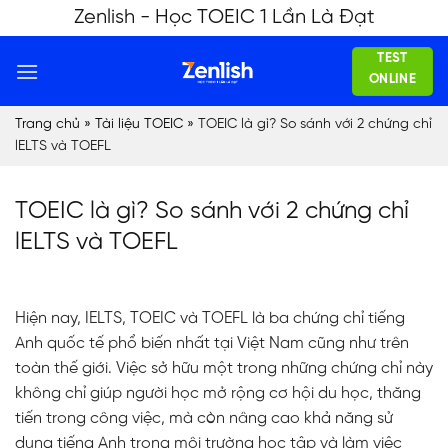
Skip
Zenlish - Học TOEIC 1 Lần Là Đạt
to
TEST
content
ONLINE
Trang chủ
»
Tài liệu TOEIC
»
TOEIC là gì? So sánh với 2 chứng chỉ
lELTS và TOEFL
TOEIC là gì? So sánh với 2 chứng chỉ
lELTS và TOEFL
Hiện nay, IELTS,
TOEIC
và TOEFL là ba chứng chỉ tiếng
Anh quốc tế phổ biến nhất tại Việt Nam cũng như trên
toàn thế giới. Việc sở hữu một trong những chứng chỉ này
không chỉ giúp người học mở rộng cơ hội du học, thăng
tiến trong công việc, mà còn nâng cao khả năng sử
dụng tiếng Anh trong môi trường học tập và làm việc