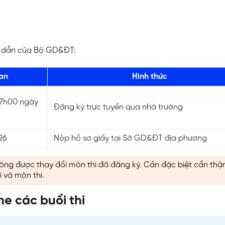
ng dẫn của Bộ GD&ĐT:
ian
Hình thức
17h00 ngày
Đăng ký trực tuyến qua nhà trường
26
Nộp hồ sơ giấy tại Sở GD&ĐT địa phương
hông được thay đổi môn thi đã đăng ký. Cần đặc biệt cẩn thận
i và môn thi.
ine các buổi thi