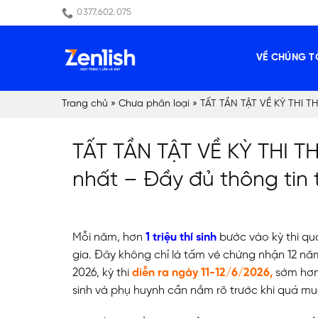
Skip
0377.602.075
to
content
VỀ CHÚNG T
Trang chủ
»
Chưa phân loại
»
TẤT TẦN TẬT VỀ KỲ THI TH
TẤT TẦN TẬT VỀ KỲ THI 
nhất – Đầy đủ thông tin t
Mỗi năm, hơn
1 triệu thí sinh
bước vào kỳ thi qu
gia. Đây không chỉ là tấm vé chứng nhận 12 n
2026, kỳ thi
diễn ra ngày 11-12/6/2026,
sớm hơn
sinh và phụ huynh cần nắm rõ trước khi quá mu