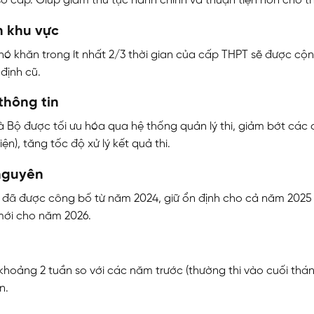
sơ cấp. Giúp giảm thủ tục hành chính và thuận tiện hơn cho thí
n khu vực
hó khăn trong ít nhất 2/3 thời gian của cấp THPT sẽ được cộn
định cũ.
thông tin
và Bộ được tối ưu hóa qua hệ thống quản lý thi, giảm bớt các
n), tăng tốc độ xử lý kết quả thi.
 nguyên
N
họa đã được công bố từ năm 2024, giữ ổn định cho cả năm 2025
ới cho năm 2026.
 khoảng 2 tuần so với các năm trước (thường thi vào cuối thán
n.