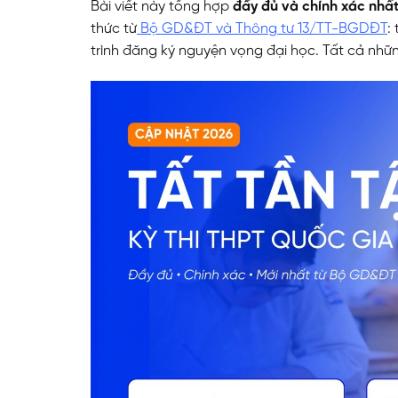
Bài viết này tổng hợp
đầy đủ và chính xác nhấ
thức từ
Bộ GD&ĐT và Thông tư 13/TT-BGDĐT
:
trình đăng ký nguyện vọng đại học. Tất cả nhữn