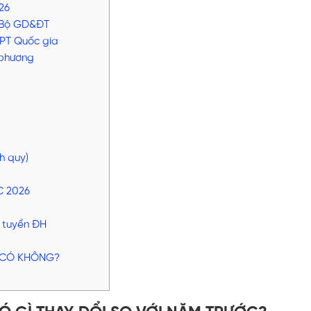
26
a Bộ GD&ĐT
HPT Quốc gia
 phương
nh quy)
C 2026
t tuyển ĐH
Y CÓ KHÔNG?