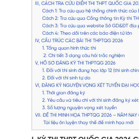
III, CÁCH TRA CỨU ĐIỂM THI THPT QUỐC GIA 20
Cách 1: Tra cứu qua hệ thống chính thức củ
Cách 2: Tra cứu qua Cổng thông tin Kỳ thi T
Cách 3: Tra cứu qua website Sở GD&ĐT địa
Cách 4: Theo dõi trên các báo điện tử lớn
IV, CẤU TRÚC CÁC BÀI THI THPTQG 2026
1. Tổng quan hình thức thi
2. Chi tiết 3 dạng câu hỏi trắc nghiệm
V, HỒ SƠ ĐĂNG KÝ THI THPTQG 2026
1. Đối với thí sinh đang học lớp 12 (thí sinh chí
2. Đối với thí sinh tự do
VI, ĐĂNG KÝ NGUYỆN VỌNG XÉT TUYỂN ĐẠI HỌ
1. Thời gian đăng ký
2. Yêu cầu và tiêu chí với thí sinh đăng ký xé
3. Số lượng nguyện vọng xét tuyển
VII. ĐỀ THI MINH HỌA THPTQG 2026 – NĂM NA
Tài liệu ôn luyện thay thế đề minh họa mới