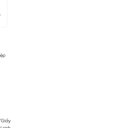
iệp
 “Giấy