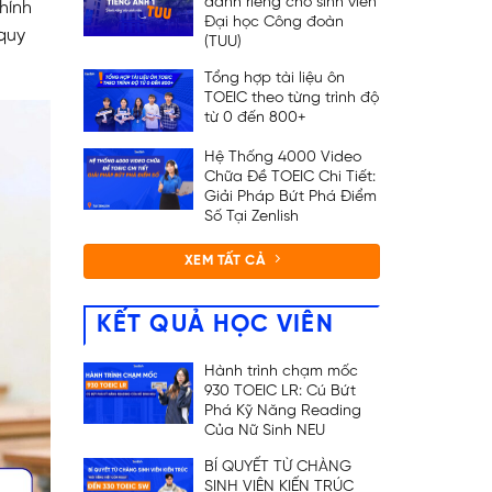
dành riêng cho sinh viên
hính
Đại học Công đoàn
 quy
(TUU)
Tổng hợp tài liệu ôn
TOEIC theo từng trình độ
từ 0 đến 800+
Hệ Thống 4000 Video
Chữa Đề TOEIC Chi Tiết:
Giải Pháp Bứt Phá Điểm
Số Tại Zenlish
XEM TẤT CẢ
KẾT QUẢ HỌC VIÊN
Hành trình chạm mốc
930 TOEIC LR: Cú Bứt
Phá Kỹ Năng Reading
Của Nữ Sinh NEU
BÍ QUYẾT TỪ CHÀNG
SINH VIÊN KIẾN TRÚC