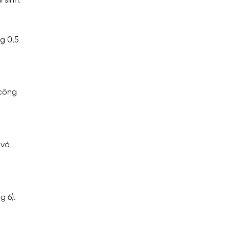
 sinh.
g 0,5
 công
 và
g 6).