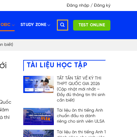
Đăng nhập / Đăng ký
TOEIC
STUDY ZONE
TEST ONLINE
n biết)
ới
TÀI LIỆU HỌC TẬP
TẤT TẦN TẬT VỀ KỲ THI
THPT QUỐC GIA 2026
(Cập nhật mới nhất –
Đầy đủ thông tin thí sinh
cần biết)
 Quốc
 Năm
Tài liệu ôn thi tiếng Anh
chuẩn đầu ra dành
 thí
riêng cho sinh viên ULSA
Tài liệu ôn thi tiếng Anh 1