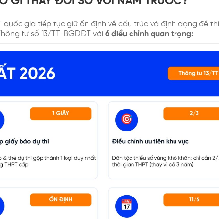
 CÓ GÌ THAY ĐỔI SO VỚI NĂM TRƯỚC?
 quốc gia tiếp tục giữ ổn định về cấu trúc và định dạng đề th
Thông tư số 13/TT-BGDĐT với
6 điều chỉnh quan trọng: