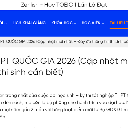
Zenlish - Học TOEIC 1 Lần Là Đạt
ÔI
LỊCH KHAI GIẢNG
KHÓA HỌC
HỌC VIÊN
TÀI LIỆU 
PT QUỐC GIA 2026 (Cập nhật mới nhất – Đầy đủ thông tin thí sinh cầ
THPT QUỐC GIA 2026 (Cập nhật m
hí sinh cần biết)
an trọng nhất của cuộc đời học sinh – kỳ thi tốt nghiệp THPT
ăm đèn sách, mà còn là bệ phóng cho hành trình vào đại học.
 mọi năm gần 2 tuần với hàng loạt điểm mới từ Bộ GD&ĐT mà
ộn.