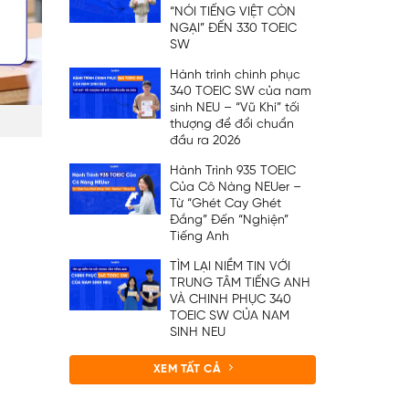
“NÓI TIẾNG VIỆT CÒN
NGẠI” ĐẾN 330 TOEIC
SW
Hành trình chinh phục
340 TOEIC SW của nam
sinh NEU – “Vũ Khí” tối
thượng để đổi chuẩn
đầu ra 2026
Hành Trình 935 TOEIC
Của Cô Nàng NEUer –
Từ “Ghét Cay Ghét
Đắng” Đến “Nghiện”
Tiếng Anh
TÌM LẠI NIỀM TIN VỚI
TRUNG TÂM TIẾNG ANH
VÀ CHINH PHỤC 340
TOEIC SW CỦA NAM
SINH NEU
XEM TẤT CẢ