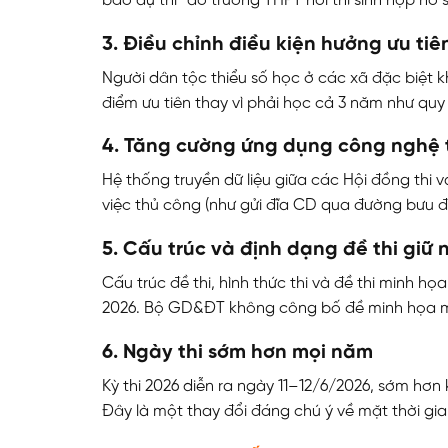
báo dự thi” do trường THPT nơi thí sinh nộp hồ 
3. Điều chỉnh điều kiện hưởng ưu tiê
Người dân tộc thiểu số học ở các xã đặc biệt k
điểm ưu tiên thay vì phải học cả 3 năm như quy 
4. Tăng cường ứng dụng công nghệ 
Hệ thống truyền dữ liệu giữa các Hội đồng thi 
việc thủ công (như gửi đĩa CD qua đường bưu điệ
5. Cấu trúc và định dạng đề thi giữ
ĐĂNG KÝ TƯ VẤ
Cấu trúc đề thi, hình thức thi và đề thi minh 
2026. Bộ GD&ĐT không công bố đề minh họa m
6. Ngày thi sớm hơn mọi năm
Kỳ thi 2026 diễn ra ngày 11–12/6/2026, sớm hơn
Đây là một thay đổi đáng chú ý về mặt thời gia