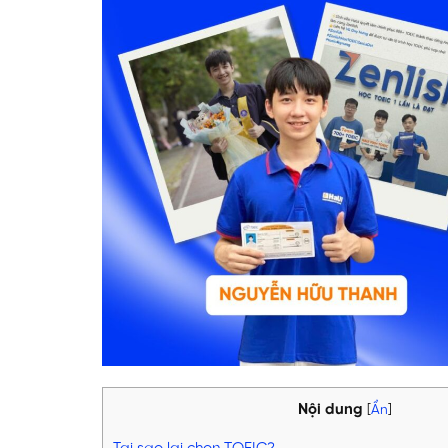
Nội dung
[
Ẩn
]