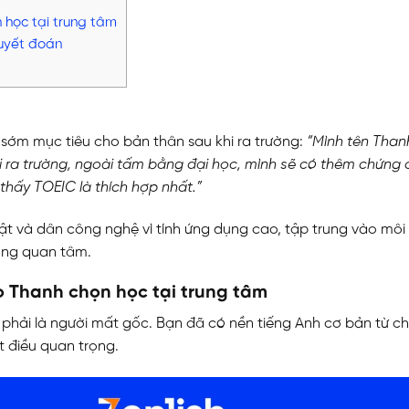
 học tại trung tâm
uyết đoán
t sớm mục tiêu cho bản thân sau khi ra trường:
“Mình tên Thanh
i ra trường, ngoài tấm bằng đại học, mình sẽ có thêm chứng 
thấy TOEIC là thích hợp nhất.”
uật và dân công nghệ vì tính ứng dụng cao, tập trung vào môi
dụng quan tâm.
 Thanh chọn học tại trung tâm
phải là người mất gốc. Bạn đã có nền tiếng Anh cơ bản từ c
t điều quan trọng.