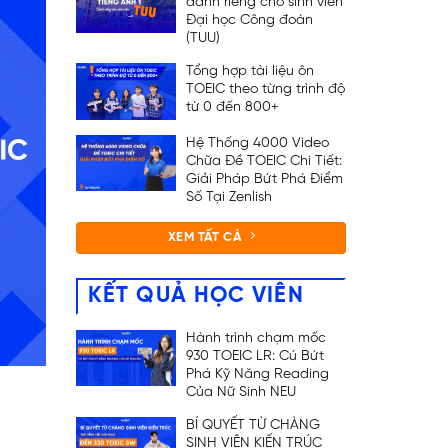
dành riêng cho sinh viên
Đại học Công đoàn
(TUU)
Tổng hợp tài liệu ôn
TOEIC theo từng trình độ
từ 0 đến 800+
Hệ Thống 4000 Video
Chữa Đề TOEIC Chi Tiết:
Giải Pháp Bứt Phá Điểm
Số Tại Zenlish
XEM TẤT CẢ
KẾT QUẢ HỌC VIÊN
Hành trình chạm mốc
930 TOEIC LR: Cú Bứt
Phá Kỹ Năng Reading
Của Nữ Sinh NEU
BÍ QUYẾT TỪ CHÀNG
SINH VIÊN KIẾN TRÚC