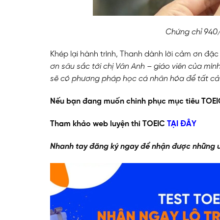
Chứng chỉ 940
Khép lại hành trình, Thanh dành lời cảm ơn đặc
ơn sâu sắc tới chị Vân Anh – giáo viên của mình
sẽ có phương pháp học cá nhân hóa để tất cả 
Nếu bạn đang muốn chinh phục mục tiêu TOEIC 
Tham khảo web luyện thi TOEIC
TẠI ĐÂY
ĐĂNG KÝ TƯ VẤ
Nhanh tay đăng ký ngay để nhận được những ư