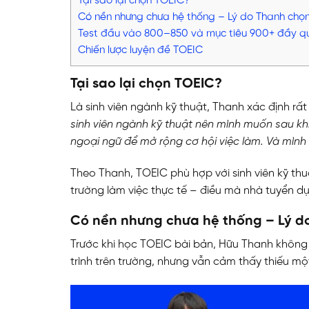
Tại sao lại chọn TOEIC?
Có nền nhưng chưa hệ thống – Lý do Thanh chọn
Test đầu vào 800–850 và mục tiêu 900+ đầy q
Chiến lược luyện đề TOEIC
Tại sao lại chọn TOEIC?
Là sinh viên ngành kỹ thuật, Thanh xác định rấ
sinh viên ngành kỹ thuật nên mình muốn sau kh
ngoại ngữ để mở rộng cơ hội việc làm. Và mình 
Theo Thanh, TOEIC phù hợp với sinh viên kỹ th
trường làm việc thực tế – điều mà nhà tuyển 
Có nền nhưng chưa hệ thống – Lý do
Trước khi
học TOEIC
bài bản, Hữu Thanh không 
trình trên trường, nhưng vẫn cảm thấy thiếu mộ