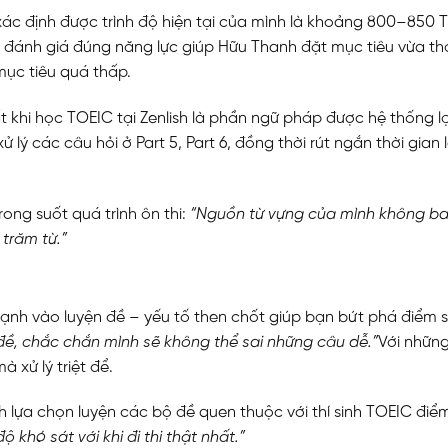
h xác định được trình độ hiện tại của mình là khoảng 800–850 
 đánh giá đúng năng lực giúp Hữu Thanh đặt mục tiêu vừa t
mục tiêu quá thấp.
 khi
học TOEIC
tại Zenlish là phần ngữ pháp được hệ thống l
 lý các câu hỏi ở Part 5, Part 6, đồng thời rút ngắn thời gian
ong suốt quá trình ôn thi:
“Nguồn từ vựng của mình không ba
 trăm từ.”
ạnh vào luyện đề – yếu tố then chốt giúp bạn bứt phá điểm s
n đề, chắc chắn mình sẽ không thể sai những câu dễ.”
Với nhữn
 xử lý triệt để.
 lựa chọn luyện các bộ đề quen thuộc với thí sinh TOEIC điể
khó sát với khi đi thi thật nhất.”