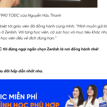
/990 TOEIC của Nguyễn Hữu Thanh
 biệt tới giáo viên đã đồng hành cùng mình:
“Mình muốn gửi l
 ở Zenlish. Với từng học viên, có sức học và mục tiêu khác nha
học viên đều về đích đúng hạn.”
thì đừng ngại ngần chọn Zenlish là nơi đồng hành nhé!
N
u đãi hấp dẫn nhất nha.