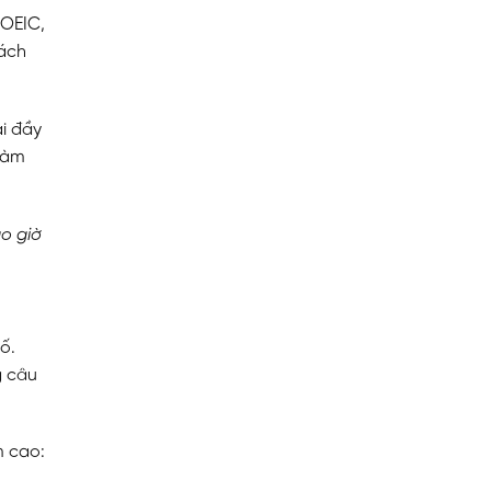
TOEIC,
hách
ại đầy
 làm
o giờ
ố.
g câu
m cao: