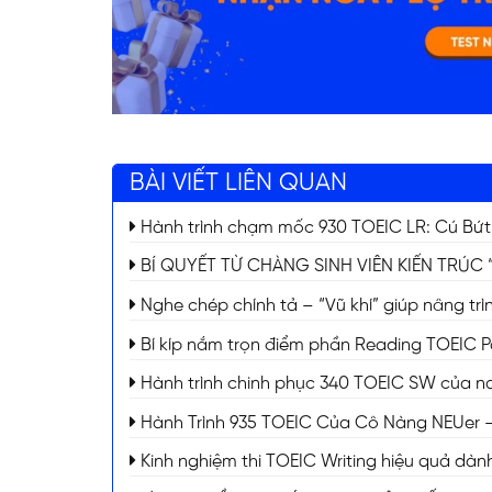
BÀI VIẾT LIÊN QUAN
Hành trình chạm mốc 930 TOEIC LR: Cú Bứt
BÍ QUYẾT TỪ CHÀNG SINH VIÊN KIẾN TRÚC 
Nghe chép chính tả – “Vũ khí” giúp nâng trì
Bí kíp nắm trọn điểm phần Reading TOEIC P
Hành trình chinh phục 340 TOEIC SW của nam
Hành Trình 935 TOEIC Của Cô Nàng NEUer –
Kinh nghiệm thi TOEIC Writing hiệu quả dàn