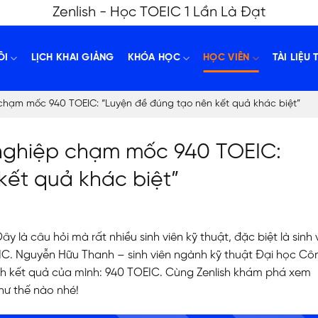
Zenlish - Học TOEIC 1 Lần Là Đạt
ÔI
LỊCH KHAI GIẢNG
KHÓA HỌC
HỌC VIÊN
TÀI LIỆU 
chạm mốc 940 TOEIC: “Luyện đề đúng tạo nên kết quả khác biệt”
nghiệp chạm mốc 940 TOEIC:
kết quả khác biệt”
 là câu hỏi mà rất nhiều sinh viên kỹ thuật, đặc biệt là sinh 
IC
. Nguyễn Hữu Thanh – sinh viên ngành kỹ thuật Đại học Cô
ính kết quả của mình: 940 TOEIC. Cùng Zenlish khám phá xem
ư thế nào nhé!