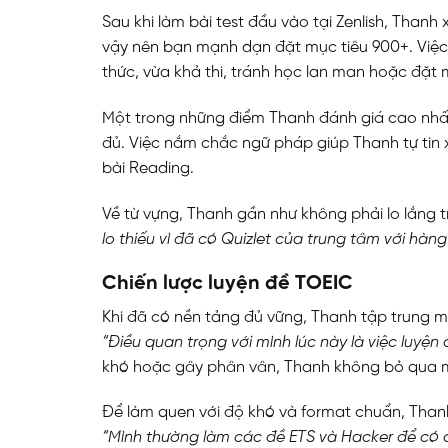
Sau khi làm bài test đầu vào tại Zenlish, Than
vậy nên bạn mạnh dạn đặt mục tiêu 900+. Việc
thức, vừa khả thi, tránh học lan man hoặc đặt 
Một trong những điểm Thanh đánh giá cao nhất
đủ. Việc nắm chắc ngữ pháp giúp Thanh tự tin xử
bài Reading.
Về từ vựng, Thanh gần như không phải lo lắng tr
lo thiếu vì đã có Quizlet của trung tâm với hàng
Chiến lược
luyện đề TOEIC
Khi đã có nền tảng đủ vững, Thanh tập trung m
“Điều quan trọng với mình lúc này là việc luyệ
khó hoặc gây phân vân, Thanh không bỏ qua mà
Để làm quen với độ khó và format chuẩn, Thanh
“Mình thường làm các đề ETS và Hacker để có độ 