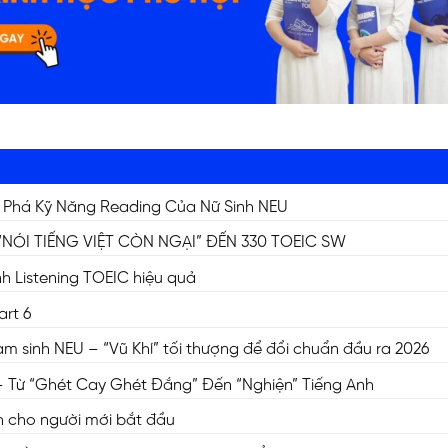
 Phá Kỹ Năng Reading Của Nữ Sinh NEU
“NÓI TIẾNG VIỆT CÒN NGẠI” ĐẾN 330 TOEIC SW
nh Listening TOEIC hiệu quả
art 6
 sinh NEU – “Vũ Khí” tối thượng để đổi chuẩn đầu ra 2026
 Từ “Ghét Cay Ghét Đắng” Đến “Nghiện” Tiếng Anh
h cho người mới bắt đầu