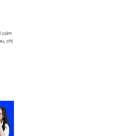
ời cảm
u, chị