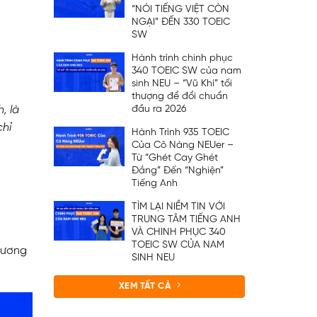
“NÓI TIẾNG VIỆT CÒN
NGẠI” ĐẾN 330 TOEIC
SW
Hành trình chinh phục
340 TOEIC SW của nam
sinh NEU – “Vũ Khí” tối
thượng để đổi chuẩn
đầu ra 2026
, là
chỉ
Hành Trình 935 TOEIC
Của Cô Nàng NEUer –
Từ “Ghét Cay Ghét
Đắng” Đến “Nghiện”
Tiếng Anh
TÌM LẠI NIỀM TIN VỚI
TRUNG TÂM TIẾNG ANH
VÀ CHINH PHỤC 340
TOEIC SW CỦA NAM
hương
SINH NEU
XEM TẤT CẢ