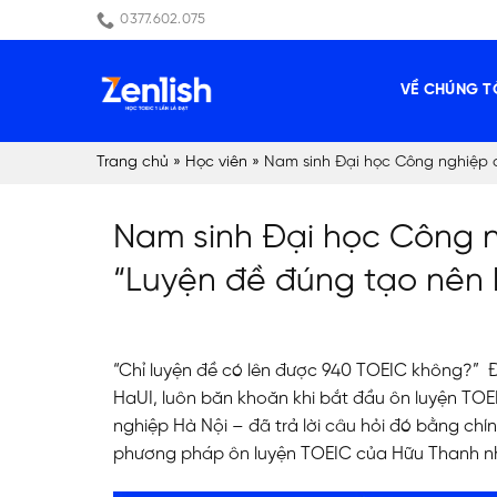
Skip
0377.602.075
to
content
VỀ CHÚNG T
Trang chủ
»
Học viên
»
Nam sinh Đại học Công nghiệp 
Nam sinh Đại học Công 
“Luyện đề đúng tạo nên 
“Chỉ luyện đề có lên được 940 TOEIC không?” Đây
HaUI, luôn băn khoăn khi bắt đầu
ôn luyện TOE
nghiệp Hà Nội – đã trả lời câu hỏi đó bằng ch
phương pháp
ôn luyện TOEIC
của Hữu Thanh nh