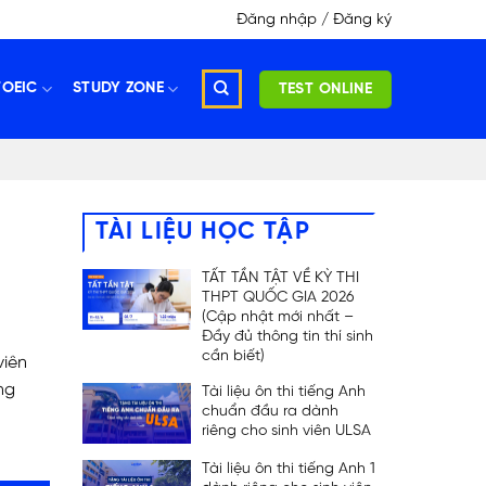
Đăng nhập / Đăng ký
TOEIC
STUDY ZONE
TEST ONLINE
TÀI LIỆU HỌC TẬP
TẤT TẦN TẬT VỀ KỲ THI
THPT QUỐC GIA 2026
(Cập nhật mới nhất –
Đầy đủ thông tin thí sinh
cần biết)
viên
ng
Tài liệu ôn thi tiếng Anh
chuẩn đầu ra dành
riêng cho sinh viên ULSA
Tài liệu ôn thi tiếng Anh 1