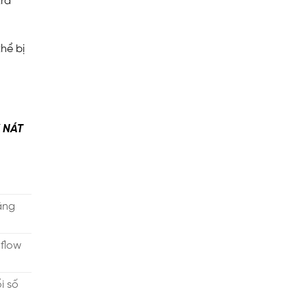
tra
thể bị
 NÁT
ăng
 flow
i số