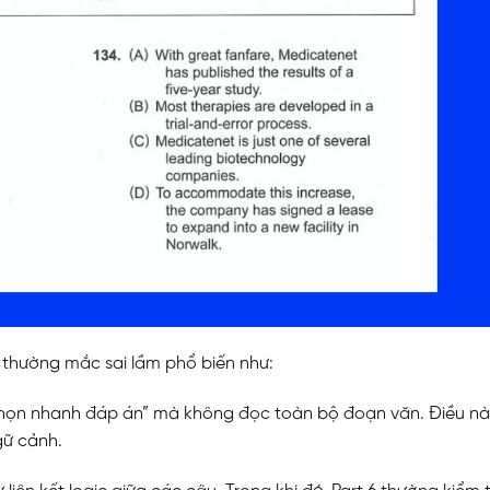
thường mắc sai lầm phổ biến như:
– chọn nhanh đáp án” mà không đọc toàn bộ đoạn văn. Điều n
gữ cảnh.