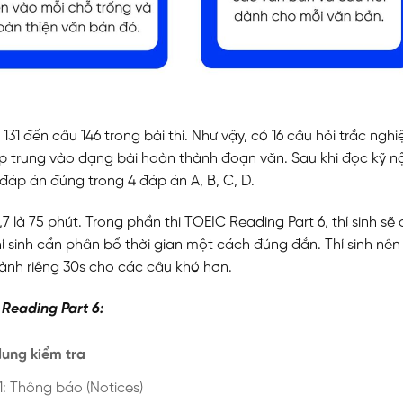
131 đến câu 146 trong bài thi. Như vậy, có 16 câu hỏi trắc ngh
tập trung vào dạng bài hoàn thành đoạn văn. Sau khi đọc kỹ nộ
 đáp án đúng trong 4 đáp án A, B, C, D.
 là 75 phút. Trong phần thi TOEIC Reading Part 6, thí sinh sẽ 
 sinh cần phân bổ thời gian một cách đúng đắn. Thí sinh nên 
ành riêng 30s cho các câu khó hơn.
 Reading Part 6:
dung kiểm tra
1: Thông báo (Notices)