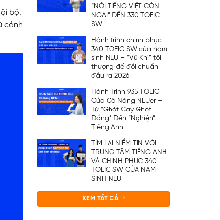
“NÓI TIẾNG VIỆT CÒN
ội bộ,
NGẠI” ĐẾN 330 TOEIC
SW
gữ cảnh
Hành trình chinh phục
340 TOEIC SW của nam
sinh NEU – “Vũ Khí” tối
thượng để đổi chuẩn
đầu ra 2026
Hành Trình 935 TOEIC
Của Cô Nàng NEUer –
Từ “Ghét Cay Ghét
Đắng” Đến “Nghiện”
Tiếng Anh
TÌM LẠI NIỀM TIN VỚI
TRUNG TÂM TIẾNG ANH
VÀ CHINH PHỤC 340
TOEIC SW CỦA NAM
SINH NEU
XEM TẤT CẢ