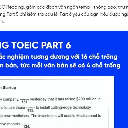
IC Reading, gồm các đoạn văn ngắn (email, thông báo, thư n
g Part 5 chỉ kiểm tra câu lẻ, Part 6 yêu cầu bạn hiểu được n
n.