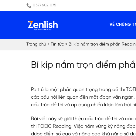
Skip
0377.602.075
to
content
VỀ CHÚNG T
Trang chủ
»
Tin tức
»
Bí kíp nắm trọn điểm phần Readin
Bí kíp nắm trọn điểm ph
Part 6 là một phần quan trọng trong đề thi TOEI
các câu hỏi liên quan đến một đoạn văn ngắn. 
cấu trúc đề thi và áp dụng chiến lược làm bài h
Bài viết này sẽ giới thiệu cấu trúc đề thi và các
thi TOEIC Reading. Việc nắm vững kỹ năng đọc h
được điểm số cao và nâng cao khả năng sử dụn