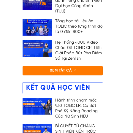
dành riêng cho sinh viên
Đại học Công đoàn
(TUU)
Tổng hợp tài liệu ôn
TOEIC theo từng trình độ
từ 0 đến 800+
Hệ Thống 4000 Video
Chữa Đề TOEIC Chi Tiết:
Giải Pháp Bứt Phá Điểm
Số Tại Zenlish
XEM TẤT CẢ
KẾT QUẢ HỌC VIÊN
Hành trình chạm mốc
930 TOEIC LR: Cú Bứt
Phá Kỹ Năng Reading
Của Nữ Sinh NEU
BÍ QUYẾT TỪ CHÀNG
SINH VIÊN KIẾN TRÚC