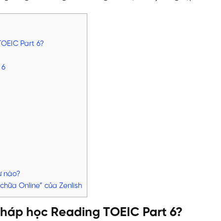
TOEIC Part 6?
 6
ư nào?
hữa Online” của Zenlish
 pháp học Reading TOEIC Part 6?