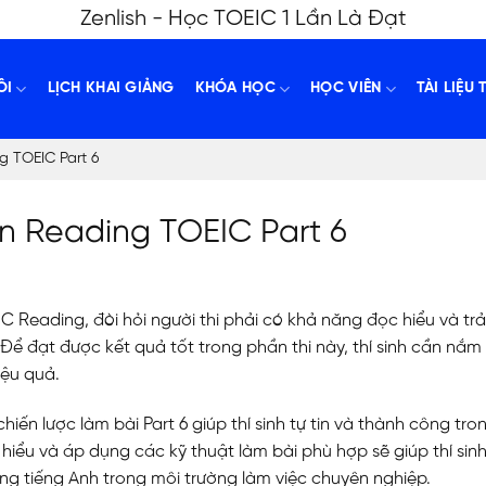
Zenlish - Học TOEIC 1 Lần Là Đạt
ÔI
LỊCH KHAI GIẢNG
KHÓA HỌC
HỌC VIÊN
TÀI LIỆU 
g TOEIC Part 6
ần Reading TOEIC Part 6
C Reading, đòi hỏi người thi phải có khả năng đọc hiểu và trả 
Để đạt được kết quả tốt trong phần thi này, thí sinh cần nắm
iệu quả.
 chiến lược làm bài Part 6 giúp thí sinh tự tin và thành công tro
iểu và áp dụng các kỹ thuật làm bài phù hợp sẽ giúp thí sin
g tiếng Anh trong môi trường làm việc chuyên nghiệp.