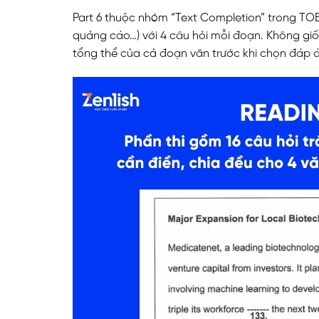
Part 6 thuộc nhóm “Text Completion” trong TOE
quảng cáo…) với 4 câu hỏi mỗi đoạn. Không giốn
tổng thể của cả đoạn văn trước khi chọn đáp á