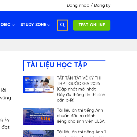
Đăng nhập / Đăng ký
TOEIC
STUDY ZONE
TEST ONLINE
TÀI LIỆU HỌC TẬP
TẤT TẦN TẬT VỀ KỲ THI
THPT QUỐC GIA 2026
(Cập nhật mới nhất –
lời
Đầy đủ thông tin thí sinh
 vững
cần biết)
Tài liệu ôn thi tiếng Anh
chuẩn đầu ra dành
ng kỳ
riêng cho sinh viên ULSA
h đạt
Tài liệu ôn thi tiếng Anh 1