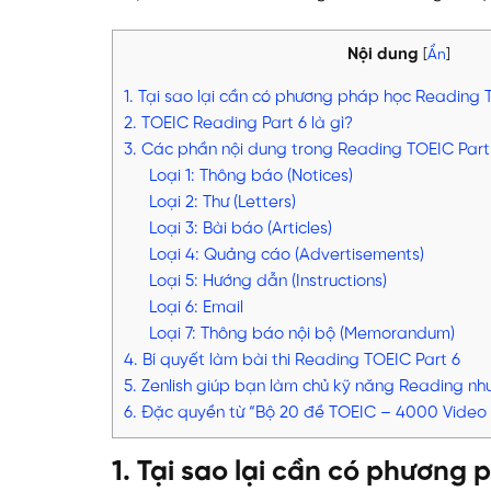
Nội dung
[
Ẩn
]
1. Tại sao lại cần có phương pháp học Reading 
2. TOEIC Reading Part 6 là gì?
3. Các phần nội dung trong Reading TOEIC Part
Loại 1: Thông báo (Notices)
Loại 2: Thư (Letters)
Loại 3: Bài báo (Articles)
Loại 4: Quảng cáo (Advertisements)
Loại 5: Hướng dẫn (Instructions)
Loại 6: Email
Loại 7: Thông báo nội bộ (Memorandum)
4. Bí quyết làm bài thi Reading TOEIC Part 6
5. Zenlish giúp bạn làm chủ kỹ năng Reading nh
6. Đặc quyền từ “Bộ 20 đề TOEIC – 4000 Video c
1. Tại sao lại cần có phương