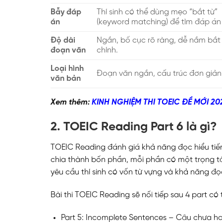
Bẫy đáp
Thí sinh có thể dùng mẹo “bắt từ”
án
(keyword matching) để tìm đáp án
Độ dài
Ngắn, bố cục rõ ràng, dễ nắm bắt
đoạn văn
chính.
Loại hình
Đoạn văn ngắn, cấu trúc đơn giản
văn bản
Xem thêm:
KINH NGHIỆM THI TOEIC ĐỀ MỚI 2
2. TOEIC Reading Part 6 là gì?
TOEIC Reading đánh giá khả năng đọc hiểu tiếng
chia thành bốn phần, mỗi phần có một trọng t
yêu cầu thí sinh có vốn từ vựng và khả năng đọ
Bài thi TOEIC Reading sẽ nối tiếp sau 4 part có
Part 5: Incomplete Sentences – Câu chưa ho