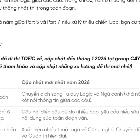
liên kết logic giữa các câu. Trong khi đó, Part 6 thường kiểm 
sự thống nhất thì trong toàn đoạn.
 nằm giữa Part 5 và Part 7, nếu xử lý thiếu chiến lược, bạn có 
:
h đã đi thi TOEIC về, cập nhật đến tháng 1.2026 tại group
CÀY
để tham khảo và cập nhật những xu hướng đề thi mới nhé!)
Cập nhật mới nhất năm 2026
Chuyển dịch sang Tư duy Logic và Ngữ cảnh (khả n
 bản
kết nối thông tin giữa các câu).
on) ở
Câu hỏi điền câu có độ nhiễu cao, yêu cầu hiểu sâu
p.
nội dung của toàn đoạn văn.
i nhiều
Xuất hiện nhiều thuật ngữ về Công nghệ, Chuyển đổ
và Quản trị hiện đại.