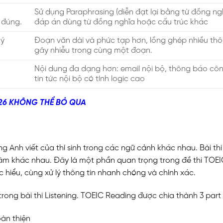
Sử dụng Paraphrasing (diễn đạt lại bằng từ đồng ngh
 đúng.
đáp án dùng từ đồng nghĩa hoặc cấu trúc khác
 ý
Đoạn văn dài và phức tạp hơn, lồng ghép nhiều thô
gây nhiễu trong cùng một đoạn.
Nội dung đa dạng hơn: email nội bộ, thông báo côn
tin tức nội bộ có tính logic cao
026 KHÔNG THỂ BỎ QUA
 Anh viết của thí sinh trong các ngữ cảnh khác nhau. Bài th
âm khác nhau. Đây là một phần quan trọng trong đề thi TOEI
c hiểu, cùng xử lý thông tin nhanh chóng và chính xác.
 trong bài thi Listening. TOEIC Reading được chia thành 3 part 
àn thiện