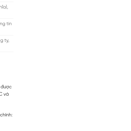
ĩa),
ng tin
g ty,
i được
C và
chính: