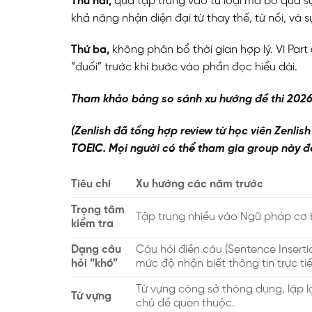
Thứ hai,
quá tập trung vào từ loại mà bỏ qua sự 
khả năng nhận diện đại từ thay thế, từ nối, và 
Thứ ba,
không phân bổ thời gian hợp lý. Vì Part 6
“đuối” trước khi bước vào phần đọc hiểu dài.
Tham khảo bảng so sánh xu hướng đề thi 2026
(Zenlish đã tổng hợp review từ học viên Zenlis
TOEIC
. Mọi người có thể tham gia group này 
Tiêu chí
Xu hướng các năm trước
Trọng tâm
Tập trung nhiều vào Ngữ pháp cơ
kiểm tra
Dạng câu
Câu hỏi điền câu (Sentence Inserti
hỏi “khó”
mức độ nhận biết thông tin trực tiế
Từ vựng công sở thông dụng, lặp lạ
Từ vựng
chủ đề quen thuộc.