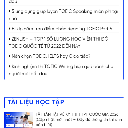
đầu
5 ứng dụng giúp luyện TOEIC Speaking miễn phí tại
nhà
Bí kíp nắm trọn điểm phần Reading TOEIC Part 5
ZENLISH – TOP 1 SỐ LƯỢNG HỌC VIÊN THI ĐỖ
TOEIC QUỐC TẾ TỪ 2022 ĐẾN NAY
Nên chọn TOEIC, IELTS hay Giao tiếp?
Kinh nghiệm thi TOEIC Writing hiệu quả dành cho
người mới bắt đầu
TÀI LIỆU HỌC TẬP
TẤT TẦN TẬT VỀ KỲ THI THPT QUỐC GIA 2026
(Cập nhật mới nhất – Đầy đủ thông tin thí sinh
cần biết)