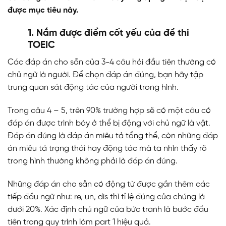
được mục tiêu này.
1. Nắm được điểm cốt yếu của đề thi
TOEIC
Các đáp án cho sẵn của 3-4 câu hỏi đầu tiên thường có
chủ ngữ là người. Để chọn đáp án đúng, bạn hãy tập
trung quan sát động tác của người trong hình.
Trong câu 4 – 5, trên 90% trường hợp sẽ có một câu có
đáp án được trình bày ở thể bị động với chủ ngữ là vật.
Đáp án đúng là đáp án miêu tả tổng thể, còn những đáp
án miêu tả trạng thái hay động tác mà ta nhìn thấy rõ
trong hình thường không phải là đáp án đúng.
Những đáp án cho sẵn có động từ được gắn thêm các
tiếp đầu ngữ như: re, un, dis thì tỉ lệ đúng của chúng là
dưới 20%. Xác định chủ ngữ của bức tranh là bước đầu
tiên trong quy trình làm part 1 hiệu quả.