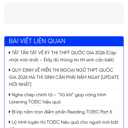
BÀI VIẾT LIÊN QUAN
TẤT TẦN TẬT VỀ KỲ THI THPT QUỐC GIA 2026 (Cập
nhật mới nhất – Đầy đủ thông tin thí sinh cần biết)
QUY ĐỊNH VỀ MIỄN THI NGOẠI NGỮ THPT QUỐC
GIA 2026 MÀ THÍ SINH CẦN PHẢI NẮM NGAY [UPDATE
MỚI NHẤT]
Nghe chép chính tả – “Vũ khí” giúp nâng trình
Listening TOEIC hiệu quả
Bí kíp nắm trọn điểm phần Reading TOEIC Part 6
Lộ trình luyện thi TOEIC hiệu quả cho người mới bắt