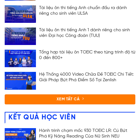
Tài liệu ôn thi tiếng Anh chuẩn đầu ra dành
riêng cho sinh viên ULSA
Tài liệu ôn thi tiếng Anh 1 dành riêng cho sinh
viên Đại học Công đoàn (TUU)
Tổng hợp tài liệu ôn TOEIC theo từng trình độ từ
0 đến 800+
Hệ Thống 4000 Video Chữa Đề TOEIC Chi Tiết:
Giải Pháp Bứt Phá Điểm Số Tại Zenlish
XEM TẤT CẢ
KẾT QUẢ HỌC VIÊN
Hành trình chạm mốc 930 TOEIC LR: Cú Bứt
Phá Kỹ Năng Reading Của Nữ Sinh NEU