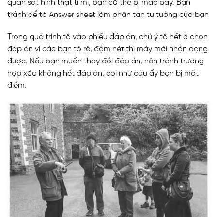
quan sát hình thật tỉ mỉ, bạn có thể bị mắc bẫy. Bạn
tránh để tờ Answer sheet làm phân tán tư tưởng của bạn
Trong quá trình tô vào phiếu đáp án, chú ý tô hết ô chọn
đáp án vì các bạn tô rõ, đậm nét thì máy mới nhận dạng
được. Nếu bạn muốn thay đổi đáp án, nên tránh trường
hợp xóa không hết đáp án, coi như câu ấy bạn bị mất
điểm.