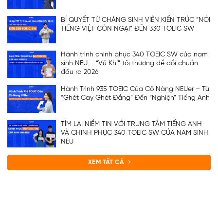
BÍ QUYẾT TỪ CHÀNG SINH VIÊN KIẾN TRÚC “NÓI
TIẾNG VIỆT CÒN NGẠI” ĐẾN 330 TOEIC SW
Hành trình chinh phục 340 TOEIC SW của nam
sinh NEU – “Vũ Khí” tối thượng để đổi chuẩn
đầu ra 2026
Hành Trình 935 TOEIC Của Cô Nàng NEUer – Từ
“Ghét Cay Ghét Đắng” Đến “Nghiện” Tiếng Anh
TÌM LẠI NIỀM TIN VỚI TRUNG TÂM TIẾNG ANH
VÀ CHINH PHỤC 340 TOEIC SW CỦA NAM SINH
NEU
XEM TẤT CẢ