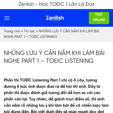
Skip
Zenlish - Học TOEIC 1 Lần Là Đạt
to
TEST
content
ONLINE
Trang chủ
»
Tin tức
»
NHỮNG LƯU Ý CẦN NẮM KHI LÀM BÀI
NGHE PART 1 – TOEIC LISTENING
NHỮNG LƯU Ý CẦN NẮM KHI LÀM BÀI
NGHE PART 1 – TOEIC LISTENING
Phần thi TOEIC Listening Part 1 chỉ có 6 câu, tương
đương 6 bức ảnh được đưa ra để hỏi thí sinh. Đây là
phần thi được đánh giá tương đối dễ hơn so với các
phần còn lại. Tuy nhiên, để giành trọn điểm số, thí sinh
cần nắm rõ những lưu ý khi làm bài để có chiến lược làm
bài đúng đắn. Bài viết dưới đây sẽ giúp người đọc đạt