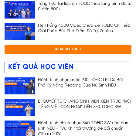
Tổng hợp tài liệu ôn TOEIC theo từng trình độ từ
0 đến 800+
Hệ Thống 4000 Video Chữa Đề TOEIC Chi Tiết:
Giải Pháp Bứt Phá Điểm Số Tại Zenlish
XEM TẤT CẢ
KẾT QUẢ HỌC VIÊN
Hành trình chạm mốc 930 TOEIC LR: Cú Bứt
Phá Kỹ Năng Reading Của Nữ Sinh NEU
BÍ QUYẾT TỪ CHÀNG SINH VIÊN KIẾN TRÚC “NÓI
TIẾNG VIỆT CÒN NGẠI” ĐẾN 330 TOEIC SW
Hành trình chinh phục 340 TOEIC SW của nam
sinh NEU – “Vũ Khí” tối thượng để đổi chuẩn
đầu ra 2026