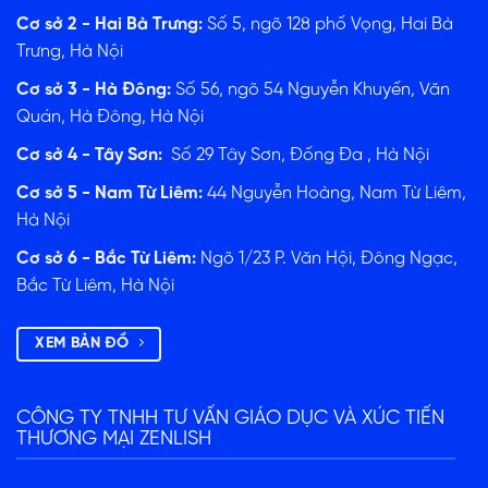
Cơ sở 2 - Hai Bà Trưng:
Số 5, ngõ 128 phố Vọng, Hai Bà
Trưng, Hà Nội
Cơ sở 3 - Hà Đông:
Số 56, ngõ 54 Nguyễn Khuyến, Văn
Quán, Hà Đông, Hà Nội
Cơ sở 4 - Tây Sơn:
Số 29 Tây Sơn, Đống Đa , Hà Nội
Cơ sở 5 - Nam Từ Liêm:
44 Nguyễn Hoàng, Nam Từ Liêm,
Hà Nội
Cơ sở 6 - Bắc Từ Liêm:
Ngõ 1/23 P. Văn Hội, Đông Ngạc,
Bắc Từ Liêm, Hà Nội
XEM BẢN ĐỒ
CÔNG TY TNHH TƯ VẤN GIÁO DỤC VÀ XÚC TIẾN
THƯƠNG MẠI ZENLISH