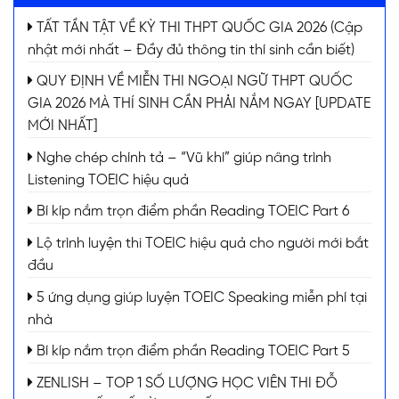
TẤT TẦN TẬT VỀ KỲ THI THPT QUỐC GIA 2026 (Cập
nhật mới nhất – Đầy đủ thông tin thí sinh cần biết)
QUY ĐỊNH VỀ MIỄN THI NGOẠI NGỮ THPT QUỐC
GIA 2026 MÀ THÍ SINH CẦN PHẢI NẮM NGAY [UPDATE
MỚI NHẤT]
Nghe chép chính tả – “Vũ khí” giúp nâng trình
Listening TOEIC hiệu quả
Bí kíp nắm trọn điểm phần Reading TOEIC Part 6
Lộ trình luyện thi TOEIC hiệu quả cho người mới bắt
đầu
5 ứng dụng giúp luyện TOEIC Speaking miễn phí tại
nhà
Bí kíp nắm trọn điểm phần Reading TOEIC Part 5
ZENLISH – TOP 1 SỐ LƯỢNG HỌC VIÊN THI ĐỖ