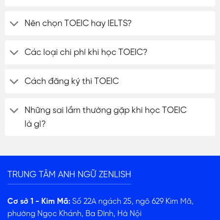
Nên chọn TOEIC hay IELTS?
Các loại chi phí khi học TOEIC?
Cách đăng ký thi TOEIC
Những sai lầm thường gặp khi học TOEIC
là gì?
TRUNG TÂM ANH NGỮ ZENLISH
Cơ sở 1 - Kim Mã:
Số 22A ngách 25, ngõ 629 Kim Mã,
phường Ngọc Khánh, Ba Đình, Hà Nội