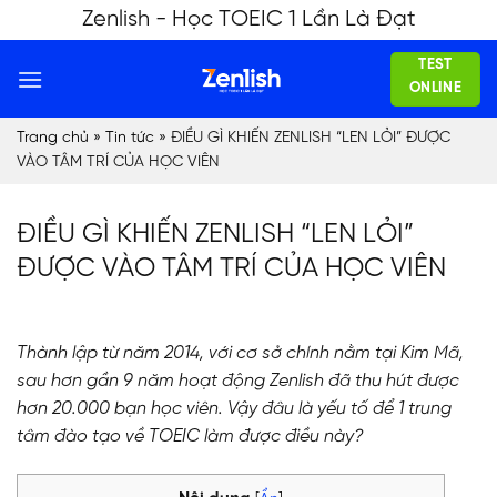
Skip
Zenlish - Học TOEIC 1 Lần Là Đạt
to
TEST
content
ONLINE
Trang chủ
»
Tin tức
»
ĐIỀU GÌ KHIẾN ZENLISH “LEN LỎI” ĐƯỢC
VÀO TÂM TRÍ CỦA HỌC VIÊN
ĐIỀU GÌ KHIẾN ZENLISH “LEN LỎI”
ĐƯỢC VÀO TÂM TRÍ CỦA HỌC VIÊN
Thành lập từ năm 2014, với cơ sở chính nằm tại Kim Mã,
sau hơn gần 9 năm hoạt động Zenlish đã thu hút được
hơn 20.000 bạn học viên. Vậy đâu là yếu tố để 1 trung
tâm đào tạo về TOEIC làm được điều này?