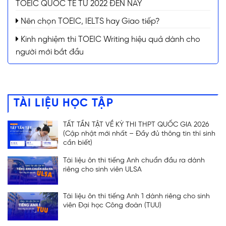
TOEIC QUỐC TẾ TỪ 2022 ĐẾN NAY
Nên chọn TOEIC, IELTS hay Giao tiếp?
Kinh nghiệm thi TOEIC Writing hiệu quả dành cho
người mới bắt đầu
TÀI LIỆU HỌC TẬP
TẤT TẦN TẬT VỀ KỲ THI THPT QUỐC GIA 2026
(Cập nhật mới nhất – Đầy đủ thông tin thí sinh
cần biết)
Tài liệu ôn thi tiếng Anh chuẩn đầu ra dành
riêng cho sinh viên ULSA
Tài liệu ôn thi tiếng Anh 1 dành riêng cho sinh
viên Đại học Công đoàn (TUU)