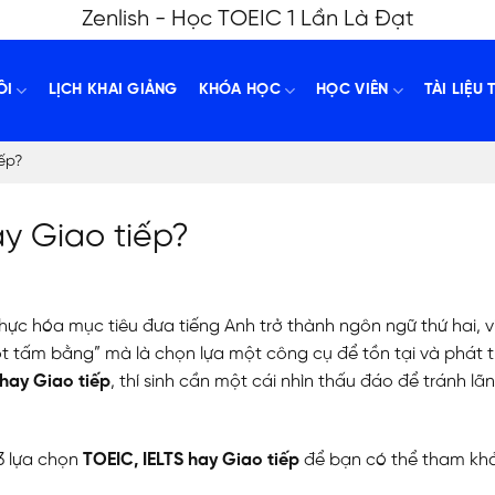
Zenlish - Học TOEIC 1 Lần Là Đạt
ÔI
LỊCH KHAI GIẢNG
KHÓA HỌC
HỌC VIÊN
TÀI LIỆU 
ếp?
y Giao tiếp?
hực hóa mục tiêu đưa tiếng Anh trở thành ngôn ngữ thứ hai, v
 tấm bằng” mà là chọn lựa một công cụ để tồn tại và phát tr
 hay Giao tiếp
, thí sinh cần một cái nhìn thấu đáo để tránh lã
 3 lựa chọn
TOEIC, IELTS hay Giao tiếp
để bạn có thể tham kh