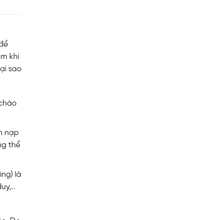
 để
ầm khi
lại sao
 chào
n nạp
ng thể
ing) là
uy,..