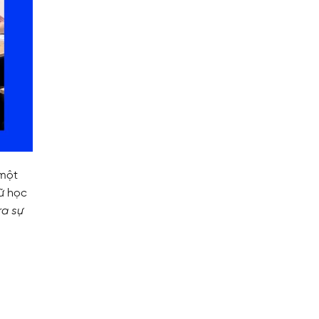
 một
ữ học
ra sự