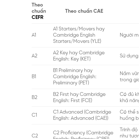
Theo
chuẩn
Theo chuẩn CAE
CEFR
A1 Starters/Movers hay
A1
Cambridge English
Người m
Starters/Movers (YLE)
A2 Key hay Cambridge
A2
Sử dụng 
English: Key (KET)
B1 Preliminary hay
Nắm vững
B1
Cambridge English:
trong gi
ĐĂNG KÝ TƯ VẤ
Preliminary (PET)
B2 First hay Cambridge
Có đủ kh
B2
English: First (FCE)
khả năn
C1 Advanced (Cambridge
Có thể s
C1
English: Advanced (CAE))
huống b
Trình độ
C2 Proficiency (Cambridge
C2
như tươn