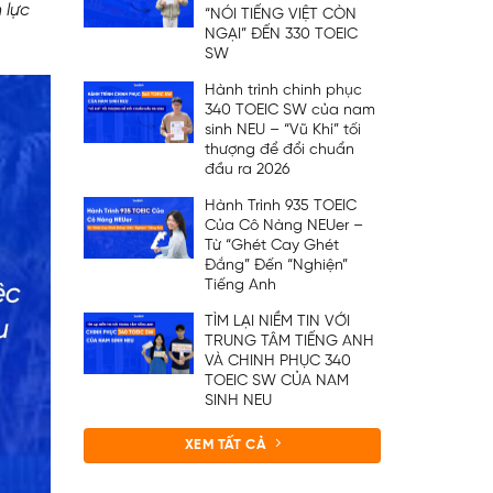
 lực
“NÓI TIẾNG VIỆT CÒN
NGẠI” ĐẾN 330 TOEIC
SW
Hành trình chinh phục
340 TOEIC SW của nam
sinh NEU – “Vũ Khí” tối
thượng để đổi chuẩn
đầu ra 2026
Hành Trình 935 TOEIC
Của Cô Nàng NEUer –
Từ “Ghét Cay Ghét
Đắng” Đến “Nghiện”
Tiếng Anh
TÌM LẠI NIỀM TIN VỚI
TRUNG TÂM TIẾNG ANH
VÀ CHINH PHỤC 340
TOEIC SW CỦA NAM
SINH NEU
XEM TẤT CẢ