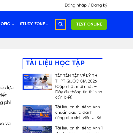
Đăng nhập / Đăng ký
TOEIC
STUDY ZONE
TEST ONLINE
TÀI LIỆU HỌC TẬP
TẤT TẦN TẬT VỀ KỲ THI
THPT QUỐC GIA 2026
(Cập nhật mới nhất –
iệc lựa
Đầy đủ thông tin thí sinh
iển.
cần biết)
ng phí
Tài liệu ôn thi tiếng Anh
chuẩn đầu ra dành
riêng cho sinh viên ULSA
ảo và
Tài liệu ôn thi tiếng Anh 1