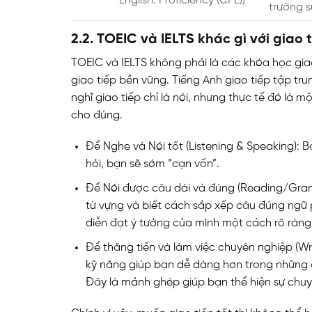
English: Proficiency (CPE))
trường s
2.2. TOEIC và IELTS khác gì với giao 
TOEIC và IELTS không phải là các khóa học gia
giao tiếp bền vững. Tiếng Anh giao tiếp tập tru
nghĩ giao tiếp chỉ là nói, nhưng thực tế đó là mộ
cho đúng.
Để Nghe và Nói tốt (Listening & Speaking): 
hỏi, bạn sẽ sớm “cạn vốn”.
Để Nói được câu dài và đúng (Reading/Gram
từ vựng và biết cách sắp xếp câu đúng ngữ p
diễn đạt ý tưởng của mình một cách rõ ràng
Để thăng tiến và làm việc chuyên nghiệp (Writi
kỹ năng giúp bạn dễ dàng hơn trong những cô
Đây là mảnh ghép giúp bạn thể hiện sự chuyê