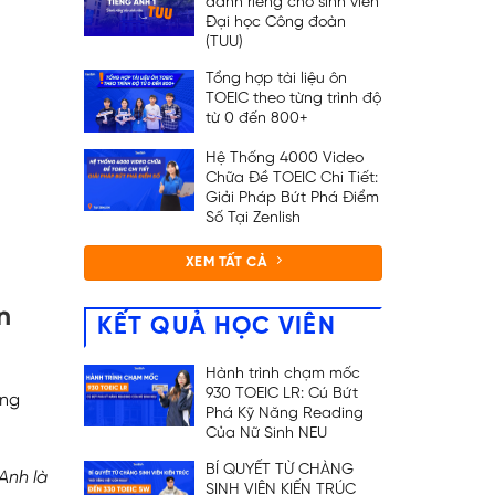
dành riêng cho sinh viên
Đại học Công đoàn
(TUU)
Tổng hợp tài liệu ôn
TOEIC theo từng trình độ
từ 0 đến 800+
Hệ Thống 4000 Video
Chữa Đề TOEIC Chi Tiết:
Giải Pháp Bứt Phá Điểm
Số Tại Zenlish
XEM TẤT CẢ
n
KẾT QUẢ HỌC VIÊN
Hành trình chạm mốc
930 TOEIC LR: Cú Bứt
ong
Phá Kỹ Năng Reading
Của Nữ Sinh NEU
BÍ QUYẾT TỪ CHÀNG
Anh là
SINH VIÊN KIẾN TRÚC