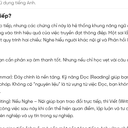
ử dụng tiếng Anh.
tiếp?
o tiếp, nhưng các chứng chỉ này là hệ thống khung năng ngữ
ng vào tính hiệu quả của việc truyền đạt thông điệp. Một sai l
t quy trình hai chiều: Nghe hiểu người khác nói gì và Phản hồi 
Bạn cần phản xạ âm thanh tốt. Nhưng nếu chỉ học vẹt vài câu
mar): Đây chính là nền tảng. Kỹ năng Đọc (Reading) giúp bạ
háp. Không có “nguyên liệu” là từ vựng từ việc Đọc, bạn khô
.
ng): Nếu Nghe – Nói giúp bạn trao đổi trực tiếp, thì Viết (Writ
ng việc sau này khi cần thể hiện quan điểm, lập luận và tư d
n nghiệp và uy tín trong sự nghiệp.