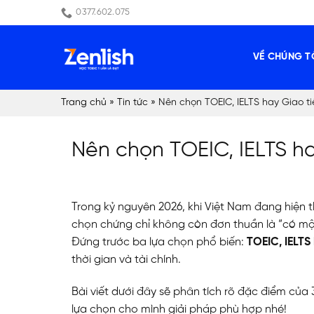
Skip
0377.602.075
to
content
VỀ CHÚNG T
Trang chủ
»
Tin tức
»
Nên chọn TOEIC, IELTS hay Giao ti
Nên chọn TOEIC, IELTS ha
Trong kỷ nguyên 2026, khi Việt Nam đang hiện t
chọn chứng chỉ không còn đơn thuần là “có một
Đứng trước ba lựa chọn phổ biến:
TOEIC, IELTS
thời gian và tài chính.
Bài viết dưới đây sẽ phân tích rõ đặc điểm của
lựa chọn cho mình giải pháp phù hợp nhé!