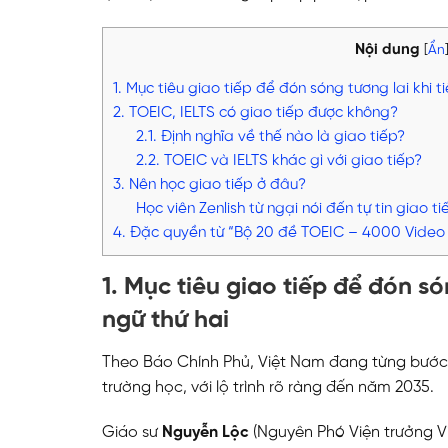
Nội dung
[
Ẩn
1. Mục tiêu giao tiếp để đón sóng tương lai khi 
2. TOEIC, IELTS có giao tiếp được không?
2.1. Định nghĩa về thế nào là giao tiếp?
2.2. TOEIC và IELTS khác gì với giao tiếp?
3. Nên học giao tiếp ở đâu?
Học viên Zenlish từ ngại nói đến tự tin giao ti
4. Đặc quyền từ “Bộ 20 đề TOEIC – 4000 Video c
1. Mục tiêu giao tiếp để đón s
ngữ thứ hai
Theo Báo Chính Phủ, Việt Nam đang từng bước t
trường học, với lộ trình rõ ràng đến năm 2035.
Giáo sư
Nguyễn Lộc
(Nguyên Phó Viện trưởng V