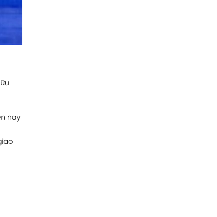
hữu
ện nay
giao