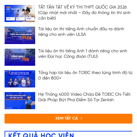
TẤT TẦN TẬT VỀ KỲ THI THPT QUỐC GIA 2026
(Cập nhật mới nhất – Đầy đủ thông tin thí sinh
cần biết)
Tài liệu ôn thi tiếng Anh chuẩn đầu ra dành
riêng cho sinh viên ULSA
Tài liệu ôn thi tiếng Anh 1 dành riêng cho sinh
viên Đại học Công đoàn (TUU)
Tổng hợp tài liệu ôn TOEIC theo từng trình độ từ
0 đến 800+
Hệ Thống 4000 Video Chữa Đề TOEIC Chi Tiết:
Giải Pháp Bứt Phá Điểm Số Tại Zenlish
XEM TẤT CẢ
KẾT QUẢ HỌC VIÊN