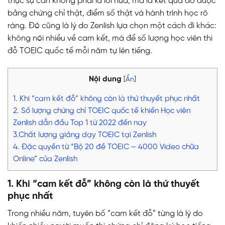
thực sự cần không phải là lời hứa, mà là kết quả đo được
bằng chứng chỉ thật, điểm số thật và hành trình học rõ
ràng. Đó cũng là lý do Zenlish lựa chọn một cách đi khác:
không nói nhiều về cam kết, mà để số lượng học viên thi
đỗ TOEIC quốc tế mỗi năm tự lên tiếng.
Nội dung
[
Ẩn
]
1. Khi “cam kết đỗ” không còn là thứ thuyết phục nhất
2. Số lượng chứng chỉ TOEIC quốc tế khiến Học viên
Zenlish dẫn đầu Top 1 từ 2022 đến nay
3.Chất lượng giảng dạy TOEIC tại Zenlish
4. Đặc quyền từ “Bộ 20 đề TOEIC – 4000 Video chữa
Online” của Zenlish
1. Khi “cam kết đỗ” không còn là thứ thuyết
phục nhất
Trong nhiều năm, tuyên bố “cam kết đỗ” từng là lý do