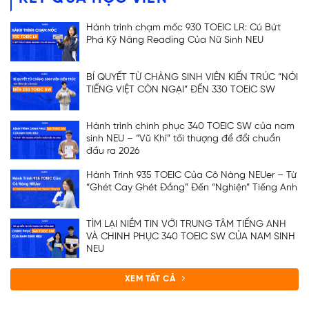
Hành trình chạm mốc 930 TOEIC LR: Cú Bứt
Phá Kỹ Năng Reading Của Nữ Sinh NEU
BÍ QUYẾT TỪ CHÀNG SINH VIÊN KIẾN TRÚC “NÓI
TIẾNG VIỆT CÒN NGẠI” ĐẾN 330 TOEIC SW
Hành trình chinh phục 340 TOEIC SW của nam
sinh NEU – “Vũ Khí” tối thượng để đổi chuẩn
đầu ra 2026
Hành Trình 935 TOEIC Của Cô Nàng NEUer – Từ
“Ghét Cay Ghét Đắng” Đến “Nghiện” Tiếng Anh
TÌM LẠI NIỀM TIN VỚI TRUNG TÂM TIẾNG ANH
VÀ CHINH PHỤC 340 TOEIC SW CỦA NAM SINH
NEU
XEM TẤT CẢ