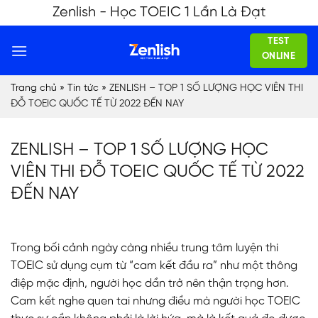
Skip
Zenlish - Học TOEIC 1 Lần Là Đạt
to
TEST
content
ONLINE
Trang chủ
»
Tin tức
»
ZENLISH – TOP 1 SỐ LƯỢNG HỌC VIÊN THI
ĐỖ TOEIC QUỐC TẾ TỪ 2022 ĐẾN NAY
ZENLISH – TOP 1 SỐ LƯỢNG HỌC
VIÊN THI ĐỖ TOEIC QUỐC TẾ TỪ 2022
ĐẾN NAY
Trong bối cảnh ngày càng nhiều trung tâm luyện thi
TOEIC sử dụng cụm từ “cam kết đầu ra” như một thông
điệp mặc định, người học dần trở nên thận trọng hơn.
Cam kết nghe quen tai nhưng điều mà người học TOEIC