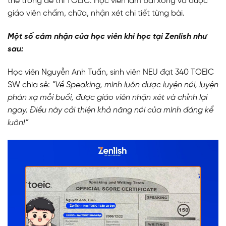
thể trong đề thi TOEIC. Học viên làm bài xong và được
giáo viên chấm, chữa, nhận xét chi tiết từng bài.
Một số cảm nhận của học viên khi học tại Zenlish như
sau:
Học viên Nguyễn Anh Tuấn, sinh viên NEU đạt 340 TOEIC
SW chia sẻ:
“Về Speaking, mình luôn được luyện nói, luyện
phản xạ mỗi buổi, được giáo viên nhận xét và chỉnh lại
ngay. Điều này cải thiện khả năng nói của mình đáng kể
luôn!”