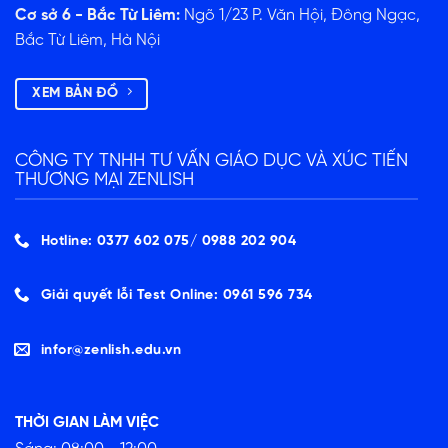
Cơ sở 6 - Bắc Từ Liêm:
Ngõ 1/23 P. Văn Hội, Đông Ngạc,
Bắc Từ Liêm, Hà Nội
XEM BẢN ĐỒ
CÔNG TY TNHH TƯ VẤN GIÁO DỤC VÀ XÚC TIẾN
THƯƠNG MẠI ZENLISH
Hotline: 0377 602 075/ ‭0988 202 904‬
Giải quyết lỗi Test Online: 0961 596 734
infor@zenlish.edu.vn
THỜI GIAN LÀM VIỆC