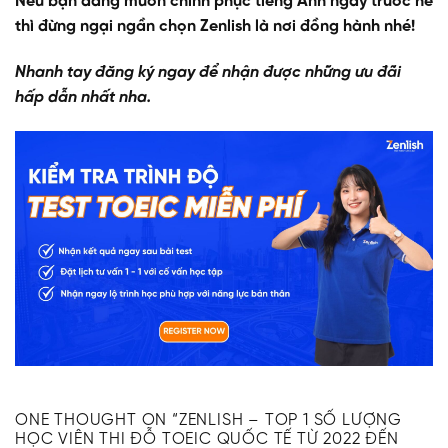
Nếu bạn đang muốn chinh phục tiếng Anh ngay trước hè
thì đừng ngại ngần chọn Zenlish là nơi đồng hành nhé!
Nhanh tay đăng ký ngay để nhận được những ưu đãi
hấp dẫn nhất nha.
ĐĂNG KÝ TƯ VẤN
ONE THOUGHT ON “
ZENLISH – TOP 1 SỐ LƯỢNG
HỌC VIÊN THI ĐỖ TOEIC QUỐC TẾ TỪ 2022 ĐẾN