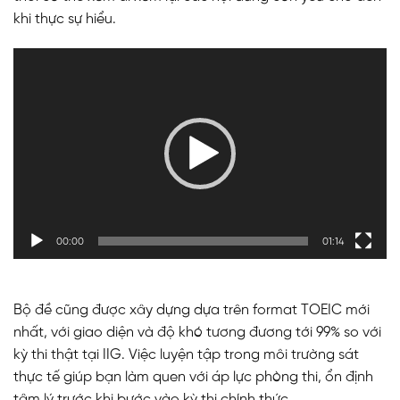
khi thực sự hiểu.
Trình
chơi
Video
00:00
01:14
Bộ đề cũng được xây dựng dựa trên format TOEIC mới
nhất, với giao diện và độ khó tương đương tới 99% so với
kỳ thi thật tại IIG. Việc luyện tập trong môi trường sát
thực tế giúp bạn làm quen với áp lực phòng thi, ổn định
tâm lý trước khi bước vào kỳ thi chính thức.