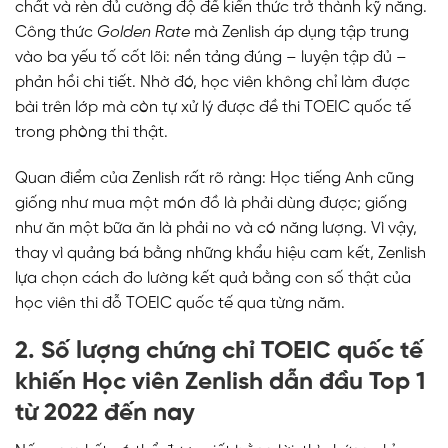
chất và rèn đủ cường độ để kiến thức trở thành kỹ năng.
Công thức
Golden Rate
mà Zenlish áp dụng tập trung
vào ba yếu tố cốt lõi: nền tảng đúng – luyện tập đủ –
phản hồi chi tiết. Nhờ đó, học viên không chỉ làm được
bài trên lớp mà còn tự xử lý được đề thi TOEIC quốc tế
trong phòng thi thật.
Quan điểm của Zenlish rất rõ ràng: Học tiếng Anh cũng
giống như mua một món đồ là phải dùng được; giống
như ăn một bữa ăn là phải no và có năng lượng. Vì vậy,
thay vì quảng bá bằng những khẩu hiệu cam kết, Zenlish
lựa chọn cách đo lường kết quả bằng con số thật của
học viên thi đỗ TOEIC quốc tế qua từng năm.
2. Số lượng chứng chỉ TOEIC quốc tế
khiến Học viên Zenlish dẫn đầu Top 1
từ 2022 đến nay