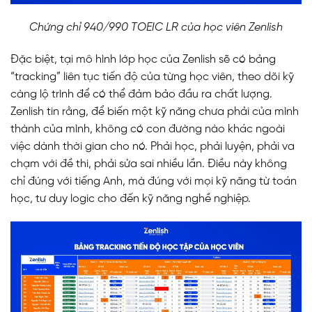
Chứng chỉ 940/990 TOEIC LR của học viên Zenlish
Đặc biệt, tại mô hình lớp học của Zenlish sẽ có bảng
“tracking” liên tục tiến độ của từng học viên, theo dõi kỹ
càng lộ trình để có thể đảm bảo đầu ra chất lượng.
Zenlish tin rằng, để biến một kỹ năng chưa phải của mình
thành của mình, không có con đường nào khác ngoài
việc dành thời gian cho nó. Phải học, phải luyện, phải va
chạm với đề thi, phải sửa sai nhiều lần. Điều này không
chỉ đúng với tiếng Anh, mà đúng với mọi kỹ năng từ toán
học, tư duy logic cho đến kỹ năng nghề nghiệp.