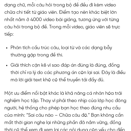
dạng chữ, mỗi câu hỏi trong bộ đề đều đi kèm video
chữa chi tiết từ giáo viên. Điểm tạo nên khác biệt lớn
nhất nằm ở 4000 video bài giảng, tương ứng với từng
câu hỏi trong bộ đề. Trong mỗi video, giáo viên sẽ trực
tiếp:
Phân tích cấu trúc câu, loại từ và các dạng bẫy
thường gặp trong đề thi.
Giải thích cặn kẽ vì sao đáp án đúng là đúng, đồng
thời chỉ ra lý do các phương án còn lại sai. Đây là điều
mà lời giải text khó có thể truyền tải đầy đủ.
Một ưu điểm nổi bật khác là khả năng cá nhân hóa trải
nghiệm học tập. Thay vì phải theo nhịp của lớp học đông
người, hệ thống cho phép bạn học theo đúng nhu cầu
của mình: “Sai câu nào – Chữa câu đó.” Bạn không cần
mất thời gian nghe lại những phần đã nắm vững, đồng
thời có thể xem đi xem lại các nội dung còn yếu cho đến