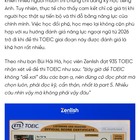
khiến nhiều người muốn thi chứng chỉ đăng ký học tiếng
Anh. Tuy nhiên, thực tế cho thấy cam kết chỉ có giá trị khi
người học thật sự tiến bộ và thi đỗ bằng năng lực của
chính mình. Việc học đối phó, học mẹo lại không còn phù
hợp với xu hướng đánh giá năng lực ngoại ngữ từ 2026
trở đi khi đề thi TOEIC giai đoạn này được đánh giá là
khó hơn rất nhiều.
Theo như bạn Bùi Hải Hà, học viên Zenlish đạt 935 TOEIC
nhận xét về đề thi TOEIC như sau:
“Bây giờ đề TOEIC
không “dễ xơi” đâu các bạn ạ, nên đừng có đọc phát mà
chọn luôn, phải đọc kỹ, cẩn thận, nhất là part 5. Nhiều
câu nhìn vậy mà không phải vậy đâu”