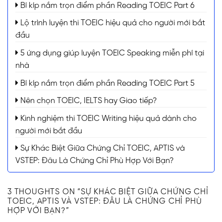
Bí kíp nắm trọn điểm phần Reading TOEIC Part 6
Lộ trình luyện thi TOEIC hiệu quả cho người mới bắt
đầu
5 ứng dụng giúp luyện TOEIC Speaking miễn phí tại
nhà
Bí kíp nắm trọn điểm phần Reading TOEIC Part 5
Nên chọn TOEIC, IELTS hay Giao tiếp?
Kinh nghiệm thi TOEIC Writing hiệu quả dành cho
người mới bắt đầu
Sự Khác Biệt Giữa Chứng Chỉ TOEIC, APTIS và
VSTEP: Đâu Là Chứng Chỉ Phù Hợp Với Bạn?
3 THOUGHTS ON “
SỰ KHÁC BIỆT GIỮA CHỨNG CHỈ
TOEIC, APTIS VÀ VSTEP: ĐÂU LÀ CHỨNG CHỈ PHÙ
HỢP VỚI BẠN?
”