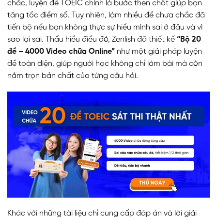
chắc, luyện đề TOEIC chính là bước then chốt giúp bạn
tăng tốc điểm số. Tuy nhiên, làm nhiều đề chưa chắc đã
tiến bộ nếu bạn không thực sự hiểu mình sai ở đâu và vì
sao lại sai. Thấu hiểu điều đó, Zenlish đã thiết kế
“Bộ 20
đề – 4000 Video chữa Online”
như một giải pháp luyện
đề toàn diện, giúp người học không chỉ làm bài mà còn
nắm trọn bản chất của từng câu hỏi.
Khác với những tài liệu chỉ cung cấp đáp án và lời giải