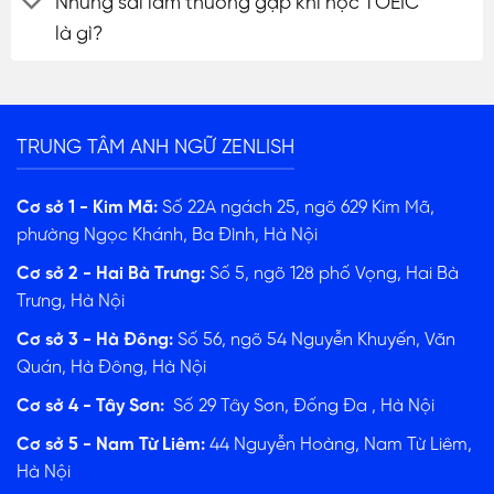
Những sai lầm thường gặp khi học TOEIC
là gì?
TRUNG TÂM ANH NGỮ ZENLISH
Cơ sở 1 - Kim Mã:
Số 22A ngách 25, ngõ 629 Kim Mã,
phường Ngọc Khánh, Ba Đình, Hà Nội
Cơ sở 2 - Hai Bà Trưng:
Số 5, ngõ 128 phố Vọng, Hai Bà
Trưng, Hà Nội
Cơ sở 3 - Hà Đông:
Số 56, ngõ 54 Nguyễn Khuyến, Văn
Quán, Hà Đông, Hà Nội
Cơ sở 4 - Tây Sơn:
Số 29 Tây Sơn, Đống Đa , Hà Nội
Cơ sở 5 - Nam Từ Liêm:
44 Nguyễn Hoàng, Nam Từ Liêm,
Hà Nội