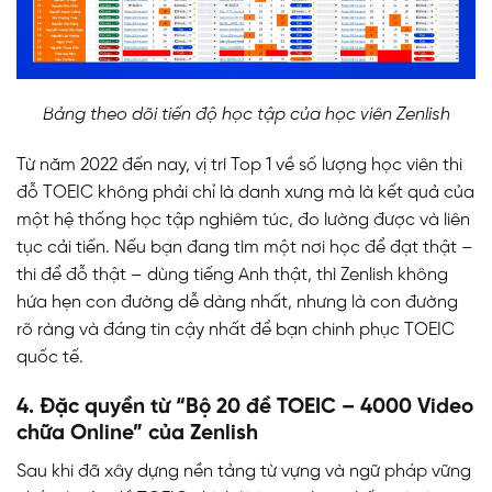
Bảng theo dõi tiến độ học tập của học viên Zenlish
Từ năm 2022 đến nay, vị trí Top 1 về số lượng học viên thi
đỗ TOEIC không phải chỉ là danh xưng mà là kết quả của
một hệ thống học tập nghiêm túc, đo lường được và liên
tục cải tiến. Nếu bạn đang tìm một nơi học để đạt thật –
thi để đỗ thật – dùng tiếng Anh thật, thì Zenlish không
hứa hẹn con đường dễ dàng nhất, nhưng là con đường
rõ ràng và đáng tin cậy nhất để bạn chinh phục TOEIC
quốc tế.
4. Đặc quyền từ “Bộ 20 đề TOEIC – 4000 Video
chữa Online” của Zenlish
Sau khi đã xây dựng nền tảng từ vựng và ngữ pháp vững