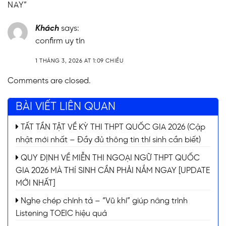
NAY
”
Khách
says:
confirm uy tín
1 THÁNG 3, 2026 AT 1:09 CHIỀU
Comments are closed.
BÀI VIẾT LIÊN QUAN
TẤT TẦN TẬT VỀ KỲ THI THPT QUỐC GIA 2026 (Cập
nhật mới nhất – Đầy đủ thông tin thí sinh cần biết)
QUY ĐỊNH VỀ MIỄN THI NGOẠI NGỮ THPT QUỐC
GIA 2026 MÀ THÍ SINH CẦN PHẢI NẮM NGAY [UPDATE
MỚI NHẤT]
Nghe chép chính tả – “Vũ khí” giúp nâng trình
Listening TOEIC hiệu quả