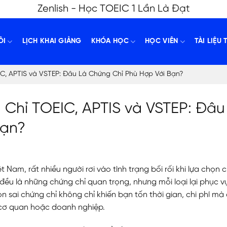
Zenlish - Học TOEIC 1 Lần Là Đạt
ÔI
LỊCH KHAI GIẢNG
KHÓA HỌC
HỌC VIÊN
TÀI LIỆU 
IC, APTIS và VSTEP: Đâu Là Chứng Chỉ Phù Hợp Với Bạn?
 Chỉ TOEIC, APTIS và VSTEP: Đâu
Bạn?
t Nam, rất nhiều người rơi vào tình trạng bối rối khi lựa chọn
đều là những chứng chỉ quan trọng, nhưng mỗi loại lại phục v
 sai chứng chỉ không chỉ khiến bạn tốn thời gian, chi phí mà
cơ quan hoặc doanh nghiệp.