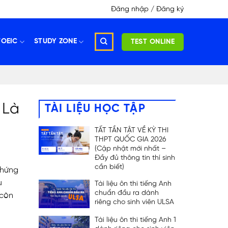
Đăng nhập / Đăng ký
TOEIC
STUDY ZONE
TEST ONLINE
 Là
TÀI LIỆU HỌC TẬP
TẤT TẦN TẬT VỀ KỲ THI
THPT QUỐC GIA 2026
(Cập nhật mới nhất –
Đầy đủ thông tin thí sinh
cần biết)
 chứng
ụ
Tài liệu ôn thi tiếng Anh
chuẩn đầu ra dành
 còn
riêng cho sinh viên ULSA
Tài liệu ôn thi tiếng Anh 1