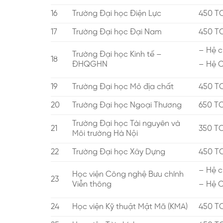
16
Trường Đại học Điện Lực
450 T
17
Trường Đại học Đại Nam
450 T
– Hệ c
Trường Đại học Kinh tế –
18
ĐHQGHN
– Hệ C
19
Trường Đại học Mỏ địa chất
450 T
20
Trường Đại học Ngoại Thương
650 T
Trường Đại học Tài nguyên và
21
350 T
Môi trường Hà Nội
22
Trường Đại học Xây Dựng
450 T
– Hệ c
Học viện Công nghệ Bưu chính
23
Viễn thông
– Hệ 
24
Học viện Kỹ thuật Mật Mã (KMA)
450 T