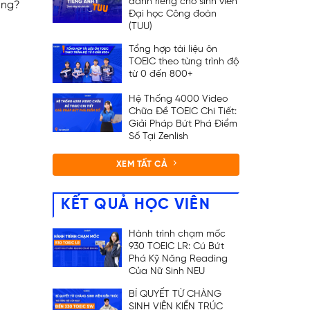
dành riêng cho sinh viên
ụng?
Đại học Công đoàn
(TUU)
Tổng hợp tài liệu ôn
TOEIC theo từng trình độ
từ 0 đến 800+
Hệ Thống 4000 Video
Chữa Đề TOEIC Chi Tiết:
Giải Pháp Bứt Phá Điểm
Số Tại Zenlish
XEM TẤT CẢ
KẾT QUẢ HỌC VIÊN
Hành trình chạm mốc
930 TOEIC LR: Cú Bứt
Phá Kỹ Năng Reading
Của Nữ Sinh NEU
BÍ QUYẾT TỪ CHÀNG
SINH VIÊN KIẾN TRÚC