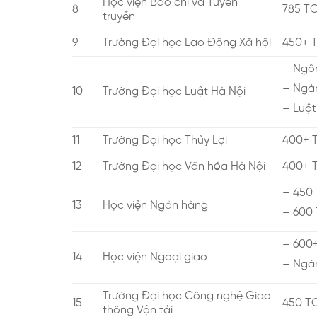
Học viện Báo chí và Tuyên
8
785 T
truyền
9
Trường Đại học Lao Động Xã hội
450+ 
– Ngôn
– Ngàn
10
Trường Đại học Luật Hà Nội
– Luật
11
Trường Đại học Thủy Lợi
400+ 
12
Trường Đại học Văn hóa Hà Nội
400+ 
ĐĂNG KÝ TƯ VẤ
– 450 
13
Học viện Ngân hàng
– 600 
– 600+
14
Học viện Ngoại giao
– Ngàn
Trường Đại học Công nghệ Giao
15
450 T
thông Vận tải