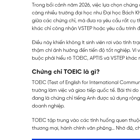
Trong bối cảnh năm 2026, việc lựa chọn chứng 
càng nhiều trường đại học như Đại học Bách K
giữa các chứng chỉ, mà đưa ra yêu cầu rất cụ
khác chỉ công nhận VSTEP hoặc yêu cầu trình 
Điều này khiến không ít sinh viên rơi vào tình t
thậm chí ảnh hưởng đến tiến độ tốt nghiệp. Vì v
buộc phải hiểu rõ TOEIC, APTIS và VSTEP khác 
Chứng chỉ TOEIC là gì?
TOEIC (Test of English for International Commun
trường làm việc và giao tiếp quốc tế. Bài thi do
đang là chứng chỉ tiếng Anh được sử dụng rộng 
doanh nghiệp.
TOEIC tập trung vào các tình huống quen thuộc 
thương mại, hành chính văn phòng… Nhờ đó, chứn