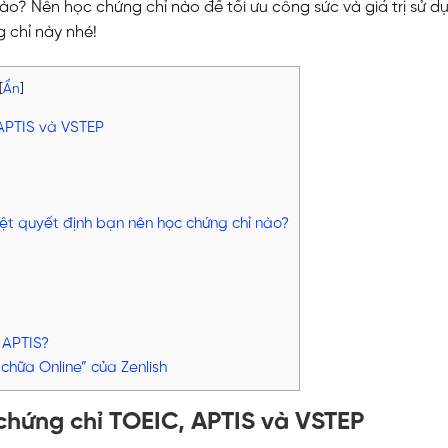
o? Nên học chứng chỉ nào để tối ưu công sức và giá trị sử d
g chỉ này nhé!
[
Ẩn
]
 APTIS và VSTEP
ệt quyết định bạn nên học chứng chỉ nào?
 APTIS?
hữa Online” của Zenlish
 chứng chỉ TOEIC, APTIS và VSTEP