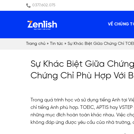
Skip
0377.602.075
to
content
VỀ CHÚNG T
Trang chủ
»
Tin tức
»
Sự Khác Biệt Giữa Chứng Chỉ TOE
Sự Khác Biệt Giữa Chứng
Chứng Chỉ Phù Hợp Với 
Trong quá trình học và sử dụng tiếng Anh tại Việ
chỉ tiếng Anh phù hợp. TOEIC, APTIS hay VSTEP 
những mục đích hoàn toàn khác nhau. Việc chọn
không đáp ứng được yêu cầu của nhà trường, 