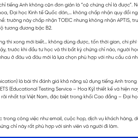
chỉ tiếng Anh không còn đơn giản là “có chứng chỉ là được”. 
hoa, Đại học Kinh tế Quốc dân,… không chấp nhận quy đổi n
 thể: trường này chấp nhận TOEIC nhưng không nhận APTIS, tr
độ tương đương bậc B2.
rạng thi xong mới biết… không dùng được, tốn thời gian, chi phí
ậy, trước khi đầu tư học và thi bất kỳ chứng chỉ nào, người họ
nhau ở đâu và đâu mới là lựa chọn phù hợp với nhu cầu cá nh
ication) là bài thi đánh giá khả năng sử dụng tiếng Anh trong
 ETS (Educational Testing Service – Hoa Kỳ) thiết kế và hiện na
rãi nhất tại Việt Nam, đặc biệt trong khối Cao đẳng – Đại h
trong công việc như email, cuộc họp, dịch vụ khách hàng, du
g chỉ này rất phù hợp với sinh viên và người đi làm.