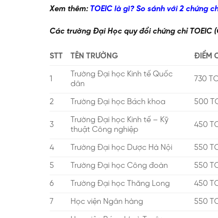
Xem thêm:
TOEIC là gì? So sánh với 2 chứng ch
Các trường Đại Học quy đổi chứng chỉ TOEIC 
STT
TÊN TRƯỜNG
ĐIỂM 
Trường Đại học Kinh tế Quốc
1
730 T
dân
2
Trường Đại học Bách khoa
500 T
Trường Đại học Kinh tế – Kỹ
3
450 T
thuật Công nghiệp
4
Trường Đại học Dược Hà Nội
550 T
5
Trường Đại học Công đoàn
550 T
6
Trường Đại học Thăng Long
450 T
7
Học viện Ngân hàng
550 T