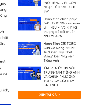
“NÓI TIẾNG VIỆT CÒN
Ngày
NGẠI” ĐẾN 330 TOEIC
gang
SW
ường
Hành trình chinh phục
340 TOEIC SW của nam
sinh NEU – “Vũ Khí” tối
 và
thượng để đổi chuẩn
đầu ra 2026
c bắt
ân.
Hành Trình 935 TOEIC
Của Cô Nàng NEUer –
Từ “Ghét Cay Ghét
Đắng” Đến “Nghiện”
Tiếng Anh
 môi
y
TÌM LẠI NIỀM TIN VỚI
TRUNG TÂM TIẾNG ANH
ọc và
VÀ CHINH PHỤC 340
TOEIC SW CỦA NAM
SINH NEU
 lịch,
XEM TẤT CẢ