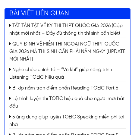
BÀI VIẾT LIÊN QUAN
TẤT TẦN TẬT VỀ KỲ THI THPT QUỐC GIA 2026 (Cập
nhật mới nhất – Đầy đủ thông tin thí sinh cần biết)
QUY ĐỊNH VỀ MIỄN THI NGOẠI NGỮ THPT QUỐC
GIA 2026 MÀ THÍ SINH CẦN PHẢI NẮM NGAY [UPDATE
MỚI NHẤT]
Nghe chép chính tả – “Vũ khí” giúp nâng trình
Listening TOEIC hiệu quả
Bí kíp nắm trọn điểm phần Reading TOEIC Part 6
Lộ trình luyện thi TOEIC hiệu quả cho người mới bắt
đầu
5 ứng dụng giúp luyện TOEIC Speaking miễn phí tại
nhà