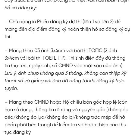
đây trước khi đến Văn phòng IIG Việt Nam để hoàn thiện
hồ sơ đăng ký:
– Chủ động in Phiếu đăng ký dự thi (liên 1 và liên 2) để
mang đến địa điểm đăng ký hoàn thiện hồ sơ đăng ký dự
thi.
– Mang theo 03 ảnh 3x4cm với bài thi TOEIC (2 ảnh
3x4cm với bài thi TOEFL ITP). Thí sinh điền đầy đủ thông
tin (họ tên, ngày sinh, số CMND vào mặt sau của ảnh).
Lưu ý, ảnh chụp không quá 3 tháng, không can thiệp kỹ
thuật số và giống với ảnh đã đăng tải khi đăng ký trực
tuyến.
– Mang theo CMND hoặc Hộ chiếu bản gốc hợp lệ (còn
hạn sử dụng, thông tin rõ ràng và nguyên gốc (không ép
dẻo/không ép lụa/không ép lại/không tróc mép để hở
phần phôi bên trong) để kiểm tra và hoàn thiện các thủ
tục đăng ký.