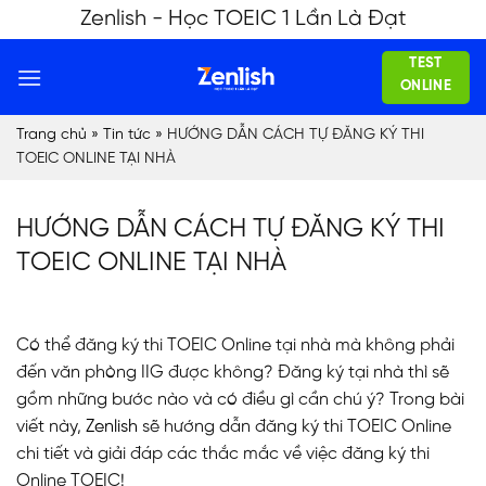
Skip
Zenlish - Học TOEIC 1 Lần Là Đạt
to
TEST
content
ONLINE
Trang chủ
»
Tin tức
»
HƯỚNG DẪN CÁCH TỰ ĐĂNG KÝ THI
TOEIC ONLINE TẠI NHÀ
HƯỚNG DẪN CÁCH TỰ ĐĂNG KÝ THI
TOEIC ONLINE TẠI NHÀ
Có thể đăng ký thi TOEIC Online tại nhà mà không phải
đến văn phòng IIG được không? Đăng ký tại nhà thì sẽ
gồm những bước nào và có điều gì cần chú ý? Trong bài
viết này,
Zenlish
sẽ hướng dẫn đăng ký thi TOEIC Online
chi tiết và giải đáp các thắc mắc về việc đăng ký thi
Online TOEIC!