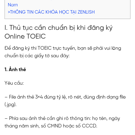
Nam
>THÔNG TIN CÁC KHÓA HỌC TẠI ZENLISH
I. Thủ tục cần chuẩn bị khi đăng ký
Online TOEIC
Để đăng ký thi TOEIC trực tuyến, bạn sẽ phải vui lòng
chuẩn bị các giấy tờ sau đây:
1. Ảnh thẻ
Yêu cầu:
– File ảnh thẻ 3×4 đúng tỷ lệ, rõ nét, đúng định dạng file
(.jpg).
– Phía sau ảnh thẻ cần ghi rõ thông tin: họ tên, ngày
tháng năm sinh, số CMND hoặc số CCCD.