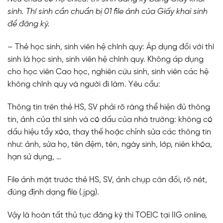
sinh. Thí sinh cần chuẩn bị 01 file ảnh của Giấy khai sinh
để đăng ký.
– Thẻ học sinh, sinh viên hệ chính quy: Áp dụng đối với thí
sinh là học sinh, sinh viên hệ chính quy. Không áp dụng
cho học viên Cao học, nghiên cứu sinh, sinh viên các hệ
không chính quy và người đi làm. Yêu cầu:
Thông tin trên thẻ HS, SV phải rõ ràng thể hiện đủ thông
tin, ảnh của thí sinh và có dấu của nhà trường: không có
dấu hiệu tẩy xóa, thay thế hoặc chỉnh sửa các thông tin
như: ảnh, sửa họ, tên đệm, tên, ngày sinh, lớp, niên khóa,
hạn sử dụng, …
File ảnh mặt trước thẻ HS, SV, ảnh chụp cân đối, rõ nét,
đúng định dạng file (.jpg).
Vậy là hoàn tất thủ tục đăng ký thi TOEIC tại IIG online,