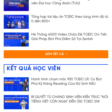
viên Đại học Công đoàn (TUU)
Tổng hợp tài liệu ôn TOEIC theo từng trình độ từ
0 đến 800+
ĐĂNG KÝ TƯ VẤN
Hệ Thống 4000 Video Chữa Đề TOEIC Chi Tiết:
Giải Pháp Bứt Phá Điểm Số Tại Zenlish
XEM TẤT CẢ
KẾT QUẢ HỌC VIÊN
Hành trình chạm mốc 930 TOEIC LR: Cú Bứt
Phá Kỹ Năng Reading Của Nữ Sinh NEU
BÍ QUYẾT TỪ CHÀNG SINH VIÊN KIẾN TRÚC “NÓI
TIẾNG VIỆT CÒN NGẠI” ĐẾN 330 TOEIC SW