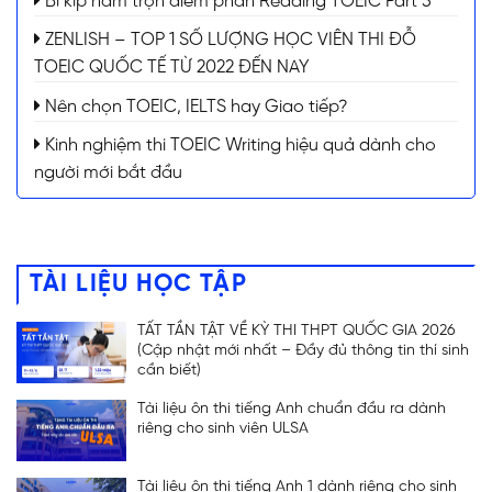
Bí kíp nắm trọn điểm phần Reading TOEIC Part 5
ZENLISH – TOP 1 SỐ LƯỢNG HỌC VIÊN THI ĐỖ
TOEIC QUỐC TẾ TỪ 2022 ĐẾN NAY
Nên chọn TOEIC, IELTS hay Giao tiếp?
Kinh nghiệm thi TOEIC Writing hiệu quả dành cho
người mới bắt đầu
TÀI LIỆU HỌC TẬP
TẤT TẦN TẬT VỀ KỲ THI THPT QUỐC GIA 2026
(Cập nhật mới nhất – Đầy đủ thông tin thí sinh
cần biết)
Tài liệu ôn thi tiếng Anh chuẩn đầu ra dành
riêng cho sinh viên ULSA
Tài liệu ôn thi tiếng Anh 1 dành riêng cho sinh