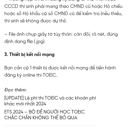
CCCD thí sinh phải mang theo CMND cũ hoặc Hộ chiếu
hoặc sổ Hộ khẩu có số CMND cũ để kiểm tra (nếu thiếu,
thí sinh sẽ không được dự thi).
– File ảnh chụp giấy tờ tùy thân: cân đối, rõ nét, đúng
định dạng file (.jpg).
3. Thiết bị kết nối mạng
Bạn cần có 1 thiết bị được kết nối mạng để tiến hành
đăng ký online thi TOEIC.
.
Đọc thêm:
[UPDATE] Lệ phí thi TOEIC và các khoản phí
khác mới nhất 2024
ETS 2024 – BỘ ĐỀ NGƯỜI HỌC TOEIC
CHẮC CHẮN KHÔNG THỂ BỎ QUA