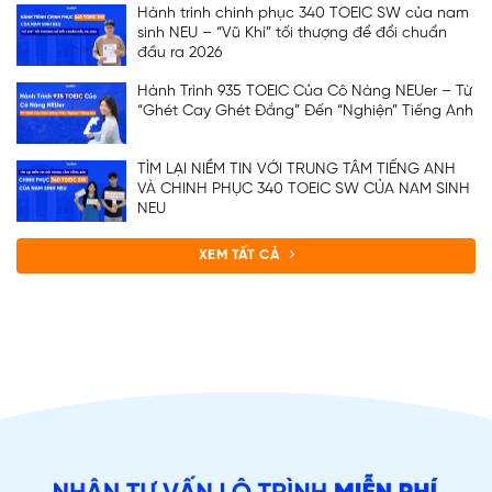
Hành trình chinh phục 340 TOEIC SW của nam
sinh NEU – “Vũ Khí” tối thượng để đổi chuẩn
đầu ra 2026
Hành Trình 935 TOEIC Của Cô Nàng NEUer – Từ
“Ghét Cay Ghét Đắng” Đến “Nghiện” Tiếng Anh
TÌM LẠI NIỀM TIN VỚI TRUNG TÂM TIẾNG ANH
VÀ CHINH PHỤC 340 TOEIC SW CỦA NAM SINH
NEU
XEM TẤT CẢ