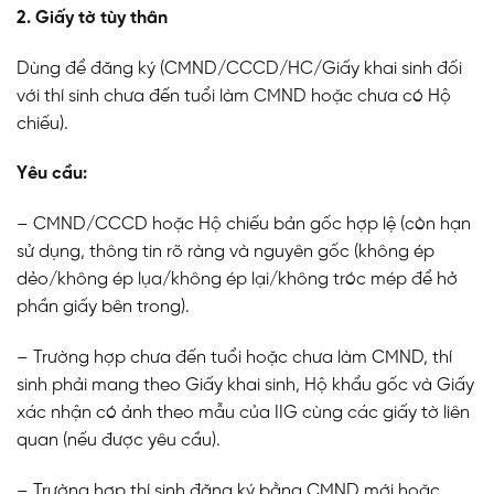
2. Giấy tờ tùy thân
Dùng để đăng ký (CMND/CCCD/HC/Giấy khai sinh đối
với thí sinh chưa đến tuổi làm CMND hoặc chưa có Hộ
chiếu).
Yêu cầu:
– CMND/CCCD hoặc Hộ chiếu bản gốc hợp lệ (còn hạn
sử dụng, thông tin rõ ràng và nguyên gốc (không ép
dẻo/không ép lụa/không ép lại/không tróc mép để hở
phần giấy bên trong).
– Trường hợp chưa đến tuổi hoặc chưa làm CMND, thí
sinh phải mang theo Giấy khai sinh, Hộ khẩu gốc và Giấy
xác nhận có ảnh theo mẫu của IIG cùng các giấy tờ liên
quan (nếu được yêu cầu).
– Trường hợp thí sinh đăng ký bằng CMND mới hoặc