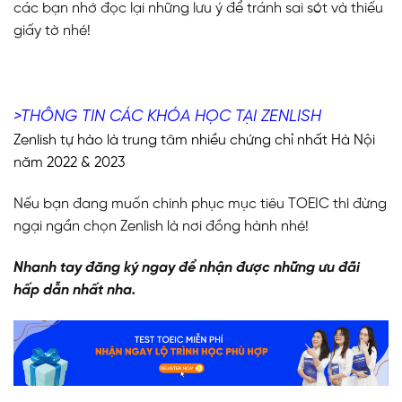
các bạn nhớ đọc lại những lưu ý để tránh sai sót và thiếu
giấy tờ nhé!
>THÔNG TIN CÁC KHÓA HỌC TẠI ZENLISH
Zenlish tự hào là trung tâm nhiều chứng chỉ nhất Hà Nội
năm 2022 & 2023
Nếu bạn đang muốn chinh phục mục tiêu TOEIC thì đừng
ngại ngần chọn Zenlish là nơi đồng hành nhé!
Nhanh tay đăng ký ngay để nhận được những ưu đãi
hấp dẫn nhất nha.