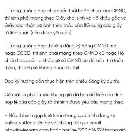
– Trong trường hợp chưa đến tuổi hoặc chưa làm CMND,
thí sinh phải mang theo Giấy khai sinh và Hộ khẩu gốc và
Giấy xác nhận có ảnh theo mẫu của IIG cùng các giấy
tờ liên quan (nếu được yêu cầu).
– Trong trường hợp thí sinh đăng ký bằng CMND mới
hoặc CCCD, thí sinh phải mang theo CMND cũ hoặc Hộ
chiếu hoặc sổ Hộ khẩu có số CMND cũ để kiểm tra (nếu
thiếu, thí sinh sẽ không được dự thi).
Đọc kỹ hướng dẫn thực hiện trên phiếu đăng ký dự thi.
Có mặt 15 phút trước khung giờ đã hẹn để kiểm tra tính
hợp lệ của các giấy tờ thí sinh được yêu cầu mang theo.
– Nếu thí sinh gặp khó khăn trong quá trình đăng ký
online, vui lòng liên hệ với chúng tôi qua email
info@iigvietnam.com hoặc hotline 1900 636 929 (trong giờ