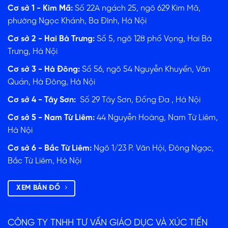
Cơ sở 1 - Kim Mã:
Số 22A ngách 25, ngõ 629 Kim Mã,
phường Ngọc Khánh, Ba Đình, Hà Nội
Cơ sở 2 - Hai Bà Trưng:
Số 5, ngõ 128 phố Vọng, Hai Bà
Trưng, Hà Nội
Cơ sở 3 - Hà Đông:
Số 56, ngõ 54 Nguyễn Khuyến, Văn
Quán, Hà Đông, Hà Nội
Cơ sở 4 - Tây Sơn:
Số 29 Tây Sơn, Đống Đa , Hà Nội
Cơ sở 5 - Nam Từ Liêm:
44 Nguyễn Hoàng, Nam Từ Liêm,
Hà Nội
Cơ sở 6 - Bắc Từ Liêm:
Ngõ 1/23 P. Văn Hội, Đông Ngạc,
Bắc Từ Liêm, Hà Nội
XEM BẢN ĐỒ
CÔNG TY TNHH TƯ VẤN GIÁO DỤC VÀ XÚC TIẾN