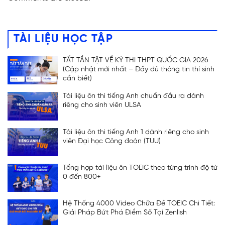
ĐĂNG KÝ TƯ VẤN
TÀI LIỆU HỌC TẬP
TẤT TẦN TẬT VỀ KỲ THI THPT QUỐC GIA 2026
(Cập nhật mới nhất – Đầy đủ thông tin thí sinh
cần biết)
Tài liệu ôn thi tiếng Anh chuẩn đầu ra dành
riêng cho sinh viên ULSA
Tài liệu ôn thi tiếng Anh 1 dành riêng cho sinh
viên Đại học Công đoàn (TUU)
Tổng hợp tài liệu ôn TOEIC theo từng trình độ từ
0 đến 800+
Hệ Thống 4000 Video Chữa Đề TOEIC Chi Tiết:
Giải Pháp Bứt Phá Điểm Số Tại Zenlish