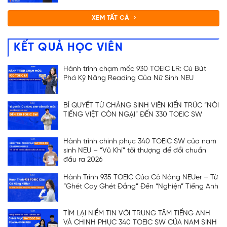
XEM TẤT CẢ
KẾT QUẢ HỌC VIÊN
Hành trình chạm mốc 930 TOEIC LR: Cú Bứt
Phá Kỹ Năng Reading Của Nữ Sinh NEU
BÍ QUYẾT TỪ CHÀNG SINH VIÊN KIẾN TRÚC “NÓI
TIẾNG VIỆT CÒN NGẠI” ĐẾN 330 TOEIC SW
Hành trình chinh phục 340 TOEIC SW của nam
sinh NEU – “Vũ Khí” tối thượng để đổi chuẩn
đầu ra 2026
Hành Trình 935 TOEIC Của Cô Nàng NEUer – Từ
“Ghét Cay Ghét Đắng” Đến “Nghiện” Tiếng Anh
TÌM LẠI NIỀM TIN VỚI TRUNG TÂM TIẾNG ANH
VÀ CHINH PHỤC 340 TOEIC SW CỦA NAM SINH