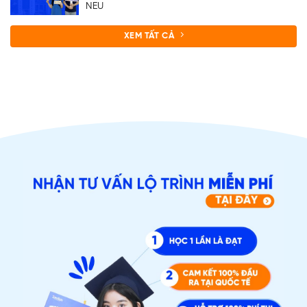
NEU
XEM TẤT CẢ