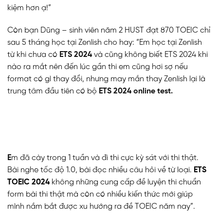
kiệm hơn ạ!”
Còn bạn Dũng – sinh viên năm 2 HUST đạt 870 TOEIC chỉ
sau 5 tháng học tại Zenlish cho hay: “Em học tại Zenlish
từ khi chưa có
ETS 2024
và cũng không biết ETS 2024 khi
nào ra mắt nên đến lúc gần thi em cũng hơi sợ nếu
format có gì thay đổi, nhưng may mắn thay Zenlish lại là
trung tâm đầu tiên có bộ
ETS 2024 online test.
E
m đã cày trong 1 tuần và đi thi cực kỳ sát với thi thật.
Bài nghe tốc độ 1.0, bài đọc nhiều câu hỏi về từ loại.
ETS
TOEIC 2024
không những cung cấp đề luyện thi chuẩn
form bài thi thật mà còn có nhiều kiến thức mới giúp
mình nắm bắt được xu hướng ra đề TOEIC năm nay”.