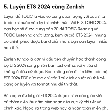
5. Luyện ETS 2024 cùng Zenlish
Luyện đề TOEIC là việc vô cùng quan trọng với các sĩ tử
trước khi bước vào kỳ thi chính thức. Với ETS TOEIC 2024,
bạn học sẽ được cung cấp 20 đề TOEIC Reading và
TOEIC Listening chất lượng, kèm lời giải ETS 2024, nhưng
để chinh phục được band điểm hơn, bạn cần luyện nhiều
hơn thế.
Zenlish tự hào là đơn vị đầu tiên chuyển hóa thành công
bộ ETS 2024 sang phiên bản test online, với 4 tiêu chí
không ở đâu có được. Bạn không cần đi tìm kiếm các bộ
ETS 2024 PDF nữa mà chỉ cần 1 cú click chuột có thể dễ
dàng ôn luyện với format như đề thi thật.
Bên cạnh đó lời giải ETS 2024 được chính các giáo viên
có thâm niên lâu năm biên soạn nên cực kỳ chi tiết và
chính xác. Ngoài ra trang web này là hoàn toàn miễn phí,