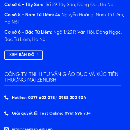
Cơ sở 4 - Tây Sơn:
Số 29 Tây Sơn, Đống Đa , Hà Nội
Cơ sở 5 - Nam Từ Liêm:
44 Nguyễn Hoàng, Nam Từ Liêm,
Hà Nội
Cơ sở 6 - Bắc Từ Liêm:
Ngõ 1/23 P. Văn Hội, Đông Ngạc,
Bắc Từ Liêm, Hà Nội
XEM BẢN ĐỒ
CÔNG TY TNHH TƯ VẤN GIÁO DỤC VÀ XÚC TIẾN
THƯƠNG MẠI ZENLISH
Hotline: 0377 602 075/ ‭0988 202 904‬
Giải quyết lỗi Test Online: 0961 596 734
infor@zenlish.edu.vn