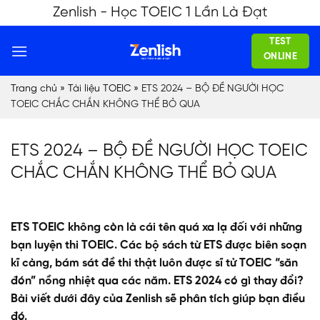
Skip
Zenlish - Học TOEIC 1 Lần Là Đạt
to
TEST
content
ONLINE
Trang chủ
»
Tài liệu TOEIC
»
ETS 2024 – BỘ ĐỀ NGƯỜI HỌC
TOEIC CHẮC CHẮN KHÔNG THỂ BỎ QUA
ETS 2024 – BỘ ĐỀ NGƯỜI HỌC TOEIC
CHẮC CHẮN KHÔNG THỂ BỎ QUA
ETS TOEIC không còn là cái tên quá xa lạ đối với những
bạn luyện thi TOEIC. Các bộ sách từ ETS được biên soạn
kĩ càng, bám sát đề thi thật luôn được sĩ tử TOEIC “săn
đón” nồng nhiệt qua các năm. ETS 2024 có gì thay đổi?
Bài viết dưới đây của Zenlish sẽ phân tích giúp bạn điều
đó.