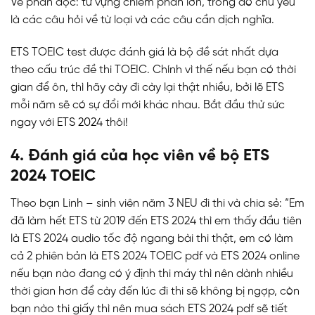
Về phần đọc: từ vựng chiếm phần lớn, trong đó chủ yếu
là các câu hỏi về từ loại và các câu cần dịch nghĩa.
ETS TOEIC test được đánh giá là bộ đề sát nhất dựa
theo cấu trúc đề thi TOEIC. Chính vì thế nếu bạn có thời
gian để ôn, thì hãy cày đi cày lại thật nhiều, bởi lẽ ETS
mỗi năm sẽ có sự đổi mới khác nhau. Bắt đầu thử sức
ngay với
ETS 2024
thôi!
4. Đánh giá của học viên về bộ ETS
2024 TOEIC
Theo bạn Linh – sinh viên năm 3 NEU đi thi và chia sẻ: “Em
đã làm hết ETS từ 2019 đến ETS 2024 thì em thấy đầu tiên
là ETS 2024 audio tốc độ ngang bài thi thật, em có làm
cả 2 phiên bản là ETS 2024 TOEIC pdf và ETS 2024 online
nếu bạn nào đang có ý định thi máy thì nên dành nhiều
thời gian hơn để cày đến lúc đi thi sẽ không bị ngợp, còn
bạn nào thi giấy thì nên mua sách ETS 2024 pdf sẽ tiết