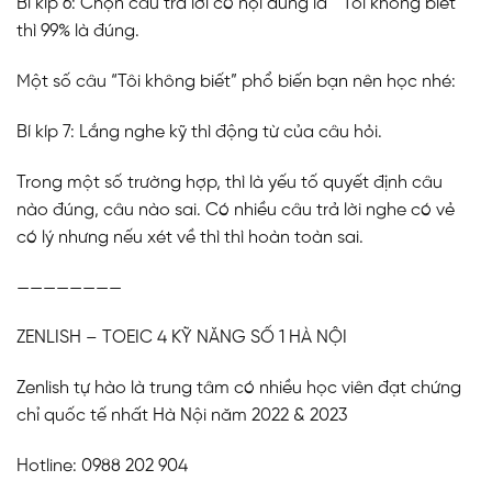
Bí kíp 6: Chọn câu trả lời có nội dung là “ Tôi không biết”
thì 99% là đúng.
Một số câu “Tôi không biết” phổ biến bạn nên học nhé:
Bí kíp 7: Lắng nghe kỹ thì động từ của câu hỏi.
Trong một số trường hợp, thì là yếu tố quyết định câu
nào đúng, câu nào sai. Có nhiều câu trả lời nghe có vẻ
có lý nhưng nếu xét về thì thì hoàn toàn sai.
————————
ZENLISH – TOEIC 4 KỸ NĂNG SỐ 1 HÀ NỘI
Zenlish tự hào là trung tâm có nhiều học viên đạt chứng
chỉ quốc tế nhất Hà Nội năm 2022 & 2023
Hotline: 0988 202 904