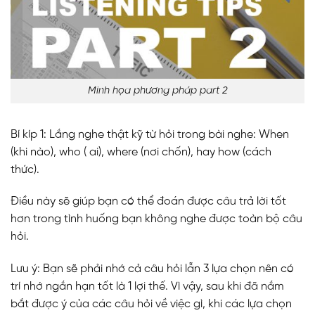
Minh họa phương pháp part 2
Bí kíp 1: Lắng nghe thật kỹ từ hỏi trong bài nghe: When
(khi nào), who ( ai), where (nơi chốn), hay how (cách
thức).
Điều này sẽ giúp bạn có thể đoán được câu trả lời tốt
hơn trong tình huống bạn không nghe được toàn bộ câu
hỏi.
Lưu ý: Bạn sẽ phải nhớ cả câu hỏi lẫn 3 lựa chọn nên có
trí nhớ ngắn hạn tốt là 1 lợi thế. Vì vậy, sau khi đã nắm
bắt được ý của các câu hỏi về việc gì, khi các lựa chọn