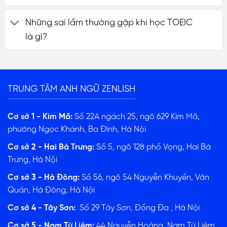
Những sai lầm thường gặp khi học TOEIC
là gì?
TRUNG TÂM ANH NGỮ ZENLISH
Cơ sở 1 - Kim Mã:
Số 22A ngách 25, ngõ 629 Kim Mã,
phường Ngọc Khánh, Ba Đình, Hà Nội
Cơ sở 2 - Hai Bà Trưng:
Số 5, ngõ 128 phố Vọng, Hai Bà
Trưng, Hà Nội
Cơ sở 3 - Hà Đông:
Số 56, ngõ 54 Nguyễn Khuyến, Văn
Quán, Hà Đông, Hà Nội
Cơ sở 4 - Tây Sơn:
Số 29 Tây Sơn, Đống Đa , Hà Nội
Cơ sở 5 - Nam Từ Liêm:
44 Nguyễn Hoàng, Nam Từ Liêm,