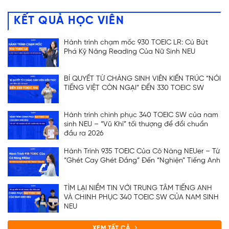
KẾT QUẢ HỌC VIÊN
Hành trình chạm mốc 930 TOEIC LR: Cú Bứt
Phá Kỹ Năng Reading Của Nữ Sinh NEU
BÍ QUYẾT TỪ CHÀNG SINH VIÊN KIẾN TRÚC “NÓI
TIẾNG VIỆT CÒN NGẠI” ĐẾN 330 TOEIC SW
Hành trình chinh phục 340 TOEIC SW của nam
sinh NEU – “Vũ Khí” tối thượng để đổi chuẩn
đầu ra 2026
Hành Trình 935 TOEIC Của Cô Nàng NEUer – Từ
“Ghét Cay Ghét Đắng” Đến “Nghiện” Tiếng Anh
TÌM LẠI NIỀM TIN VỚI TRUNG TÂM TIẾNG ANH
VÀ CHINH PHỤC 340 TOEIC SW CỦA NAM SINH
NEU
XEM TẤT CẢ