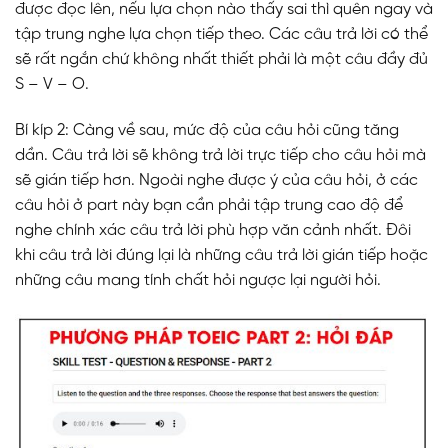
được đọc lên, nếu lựa chọn nào thấy sai thì quên ngay và
tập trung nghe lựa chọn tiếp theo. Các câu trả lời có thể
sẽ rất ngắn chứ không nhất thiết phải là một câu đầy đủ
S – V – O.
Bí kíp 2: Càng về sau, mức độ của câu hỏi cũng tăng
dần. Câu trả lời sẽ không trả lời trực tiếp cho câu hỏi mà
sẽ gián tiếp hơn. Ngoài nghe được ý của câu hỏi, ở các
câu hỏi ở part này bạn cần phải tập trung cao độ để
nghe chính xác câu trả lời phù hợp văn cảnh nhất. Đôi
khi câu trả lời đúng lại là những câu trả lời gián tiếp hoặc
những câu mang tính chất hỏi ngược lại người hỏi.