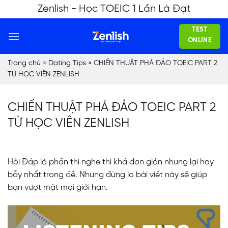
Skip
Zenlish - Học TOEIC 1 Lần Là Đạt
to
TEST
content
ONLINE
Trang chủ
»
Dating Tips
»
CHIẾN THUẬT PHÁ ĐẢO TOEIC PART 2
TỪ HỌC VIÊN ZENLISH
CHIẾN THUẬT PHÁ ĐẢO TOEIC PART 2
TỪ HỌC VIÊN ZENLISH
Hỏi Đáp là phần thi nghe thì khá đơn giản nhưng lại hay
bẫy nhất trong đề. Nhưng đừng lo bài viết này sẽ giúp
bạn vượt mặt mọi giới hạn.