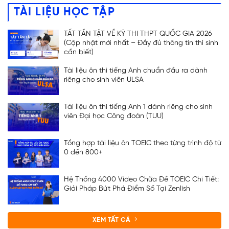
TÀI LIỆU HỌC TẬP
TẤT TẦN TẬT VỀ KỲ THI THPT QUỐC GIA 2026
(Cập nhật mới nhất – Đầy đủ thông tin thí sinh
cần biết)
Tài liệu ôn thi tiếng Anh chuẩn đầu ra dành
riêng cho sinh viên ULSA
Tài liệu ôn thi tiếng Anh 1 dành riêng cho sinh
viên Đại học Công đoàn (TUU)
Tổng hợp tài liệu ôn TOEIC theo từng trình độ từ
0 đến 800+
Hệ Thống 4000 Video Chữa Đề TOEIC Chi Tiết:
Giải Pháp Bứt Phá Điểm Số Tại Zenlish
XEM TẤT CẢ