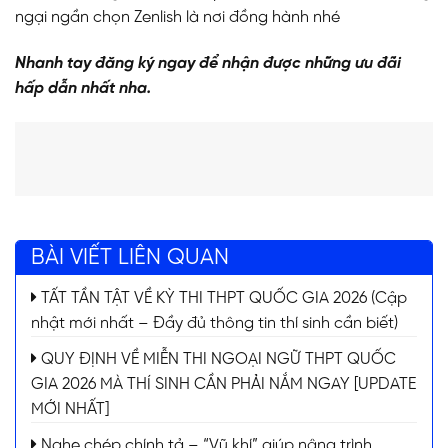
ngại ngần chọn Zenlish là nơi đồng hành nhé
Nhanh tay đăng ký ngay để nhận được những ưu đãi
hấp dẫn nhất nha.
BÀI VIẾT LIÊN QUAN
TẤT TẦN TẬT VỀ KỲ THI THPT QUỐC GIA 2026 (Cập
nhật mới nhất – Đầy đủ thông tin thí sinh cần biết)
QUY ĐỊNH VỀ MIỄN THI NGOẠI NGỮ THPT QUỐC
GIA 2026 MÀ THÍ SINH CẦN PHẢI NẮM NGAY [UPDATE
MỚI NHẤT]
Nghe chép chính tả – “Vũ khí” giúp nâng trình