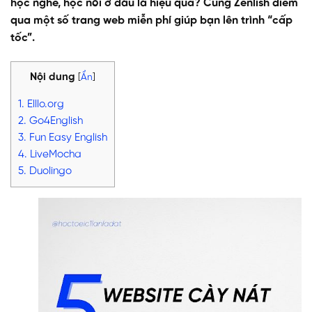
học nghe, học nói ở đâu là hiệu quả? Cùng Zenlish điểm
qua một số trang web miễn phí giúp bạn lên trình “cấp
tốc”.
Nội dung
[
Ẩn
]
1. Elllo.org
2. Go4English
3. Fun Easy English
4. LiveMocha
5. Duolingo