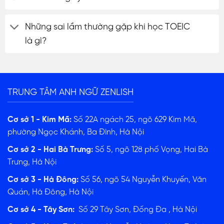
Những sai lầm thường gặp khi học TOEIC
là gì?
TRUNG TÂM ANH NGỮ ZENLISH
Cơ sở 1 - Kim Mã:
Số 22A ngách 25, ngõ 629 Kim Mã,
phường Ngọc Khánh, Ba Đình, Hà Nội
Cơ sở 2 - Hai Bà Trưng:
Số 5, ngõ 128 phố Vọng, Hai Bà
Trưng, Hà Nội
Cơ sở 3 - Hà Đông:
Số 56, ngõ 54 Nguyễn Khuyến, Văn
Quán, Hà Đông, Hà Nội
Cơ sở 4 - Tây Sơn:
Số 29 Tây Sơn, Đống Đa , Hà Nội