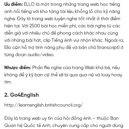
Ưu điểm:
ELLO là một trong những trang web học tiếng
anh nổi tiếng với kho tàng tài liệu khổng lồ cho kỹ năng
nghe. Đây là trang web luyện nghe tốt nhất ở thời điểm
hiện tại. Với 2500 bài học miễn phí, các bài nghe từ các
diễn giả với nhiều chủ đề phong cách khác nhau cùng
với những bài hát, clip Tiếng Anh vui nhộn khác. Ngoài ra,
Ello còn hỗ trợ tính năng phụ đề và bản chữ (transcript) ở
từng đoạn audio/video.
Nhược điểm:
Phần file nghe của trang Web khá bé, nếu
không để ý kỹ bạn có thể sẽ bị qua qua nó và loay hoay
tìm.
2. Go4English
http://learnenglish.britishcouncil.org/
Đây là trang web uy tín của hội đồng Anh – thuộc Ban
Quan hệ Quốc tế Anh; chuyên cung cấp cho người dùng