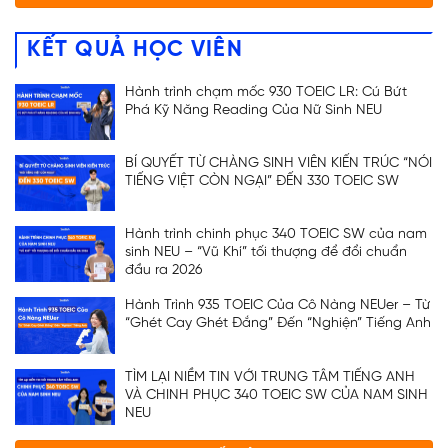
KẾT QUẢ HỌC VIÊN
Hành trình chạm mốc 930 TOEIC LR: Cú Bứt
Phá Kỹ Năng Reading Của Nữ Sinh NEU
BÍ QUYẾT TỪ CHÀNG SINH VIÊN KIẾN TRÚC “NÓI
TIẾNG VIỆT CÒN NGẠI” ĐẾN 330 TOEIC SW
Hành trình chinh phục 340 TOEIC SW của nam
sinh NEU – “Vũ Khí” tối thượng để đổi chuẩn
đầu ra 2026
Hành Trình 935 TOEIC Của Cô Nàng NEUer – Từ
“Ghét Cay Ghét Đắng” Đến “Nghiện” Tiếng Anh
TÌM LẠI NIỀM TIN VỚI TRUNG TÂM TIẾNG ANH
VÀ CHINH PHỤC 340 TOEIC SW CỦA NAM SINH
NEU