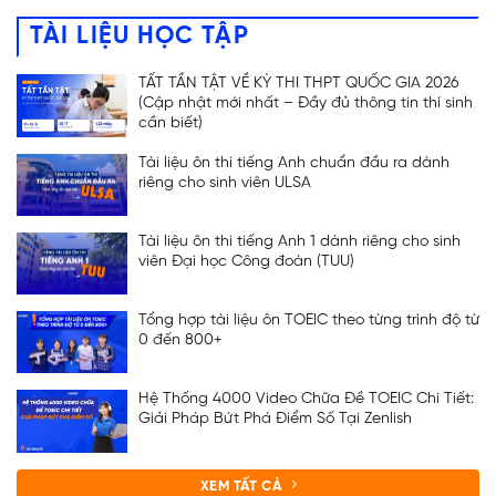
TÀI LIỆU HỌC TẬP
TẤT TẦN TẬT VỀ KỲ THI THPT QUỐC GIA 2026
(Cập nhật mới nhất – Đầy đủ thông tin thí sinh
cần biết)
Tài liệu ôn thi tiếng Anh chuẩn đầu ra dành
riêng cho sinh viên ULSA
Tài liệu ôn thi tiếng Anh 1 dành riêng cho sinh
viên Đại học Công đoàn (TUU)
Tổng hợp tài liệu ôn TOEIC theo từng trình độ từ
0 đến 800+
Hệ Thống 4000 Video Chữa Đề TOEIC Chi Tiết:
Giải Pháp Bứt Phá Điểm Số Tại Zenlish
ĐĂNG KÝ TƯ VẤN
XEM TẤT CẢ