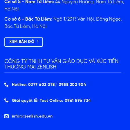
Cơ sở 5 - Nam Từ Liêm:
44 Nguyễn Hoàng, Nam Từ Liêm,
Hà Nội
Cơ sở 6 - Bắc Từ Liêm:
Ngõ 1/23 P. Văn Hội, Đông Ngạc,
Bắc Từ Liêm, Hà Nội
XEM BẢN ĐỒ
CÔNG TY TNHH TƯ VẤN GIÁO DỤC VÀ XÚC TIẾN
THƯƠNG MẠI ZENLISH
Hotline: 0377 602 075/ ‭0988 202 904‬
Giải quyết lỗi Test Online: 0961 596 734
infor@zenlish.edu.vn