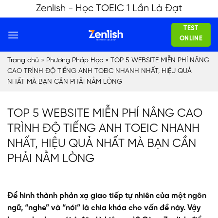
Skip
Zenlish - Học TOEIC 1 Lần Là Đạt
to
TEST
content
ONLINE
Trang chủ
»
Phương Pháp Học
»
TOP 5 WEBSITE MIỄN PHÍ NÂNG
CAO TRÌNH ĐỘ TIẾNG ANH TOEIC NHANH NHẤT, HIỆU QUẢ
NHẤT MÀ BẠN CẦN PHẢI NẰM LÒNG
TOP 5 WEBSITE MIỄN PHÍ NÂNG CAO
TRÌNH ĐỘ TIẾNG ANH TOEIC NHANH
NHẤT, HIỆU QUẢ NHẤT MÀ BẠN CẦN
PHẢI NẰM LÒNG
Để hình thành phản xạ giao tiếp tự nhiên của một ngôn
ngữ, “nghe” và “nói” là chìa khóa cho vấn đề này. Vậy