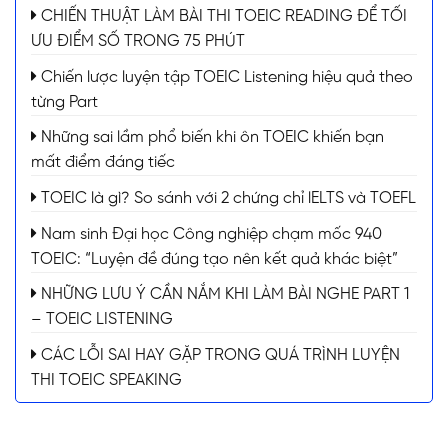
CHIẾN THUẬT LÀM BÀI THI TOEIC READING ĐỂ TỐI
ƯU ĐIỂM SỐ TRONG 75 PHÚT
Chiến lược luyện tập TOEIC Listening hiệu quả theo
từng Part
Những sai lầm phổ biến khi ôn TOEIC khiến bạn
mất điểm đáng tiếc
TOEIC là gì? So sánh với 2 chứng chỉ lELTS và TOEFL
Nam sinh Đại học Công nghiệp chạm mốc 940
TOEIC: “Luyện đề đúng tạo nên kết quả khác biệt”
NHỮNG LƯU Ý CẦN NẮM KHI LÀM BÀI NGHE PART 1
– TOEIC LISTENING
CÁC LỖI SAI HAY GẶP TRONG QUÁ TRÌNH LUYỆN
THI TOEIC SPEAKING