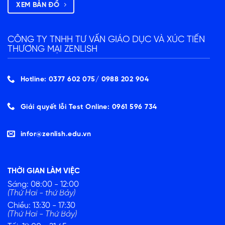
XEM BẢN ĐỒ
CÔNG TY TNHH TƯ VẤN GIÁO DỤC VÀ XÚC TIẾN
THƯƠNG MẠI ZENLISH
Hotline: 0377 602 075/ ‭0988 202 904‬
Giải quyết lỗi Test Online: 0961 596 734
infor@zenlish.edu.vn
THỜI GIAN LÀM VIỆC
Sáng: 08:00 - 12:00
(Thứ Hai - thứ Bảy)
Chiều: 13:30 - 17:30
(Thứ Hai - Thứ Bảy)