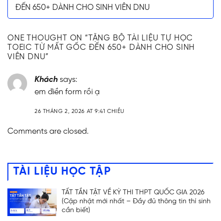
ĐẾN 650+ DÀNH CHO SINH VIÊN DNU
ONE THOUGHT ON “
TẶNG BỘ TÀI LIỆU TỰ HỌC
TOEIC TỪ MẤT GỐC ĐẾN 650+ DÀNH CHO SINH
VIÊN DNU
”
Khách
says:
em điền form rồi ạ
26 THÁNG 2, 2026 AT 9:41 CHIỀU
Comments are closed.
TÀI LIỆU HỌC TẬP
TẤT TẦN TẬT VỀ KỲ THI THPT QUỐC GIA 2026
(Cập nhật mới nhất – Đầy đủ thông tin thí sinh
cần biết)