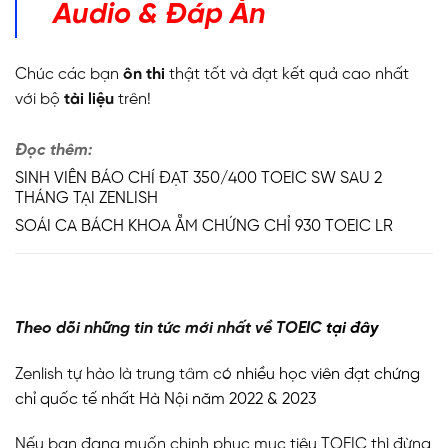
Audio & Đáp Án
Chúc các bạn
ôn thi
thật tốt và đạt kết quả cao nhất
với bộ
tài liệu
trên!
Đọc thêm:
SINH VIÊN BÁO CHÍ ĐẠT 350/400 TOEIC SW SAU 2
THÁNG TẠI ZENLISH
SOÁI CA BÁCH KHOA ẴM CHỨNG CHỈ 930 TOEIC LR
Theo dõi những tin tức mới nhất về TOEIC
tại đây
Zenlish tự hào là trung tâm có
nhiều học viên đạt chứng
chỉ quốc tế nhất Hà Nội năm 2022 & 2023
Nếu bạn đang muốn chinh phục mục tiêu TOEIC thì đừng