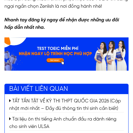
ngại ngần chọn Zenlish là nơi đồng hành nhé!
Nhanh tay đăng ký ngay để nhận được những ưu đãi
hấp dẫn nhất nha.
BÀI VIẾT LIÊN QUAN
TẤT TẦN TẬT VỀ KỲ THI THPT QUỐC GIA 2026 (Cập
nhật mới nhất – Đầy đủ thông tin thí sinh cần biết)
Tài liệu ôn thi tiếng Anh chuẩn đầu ra dành riêng
cho sinh viên ULSA