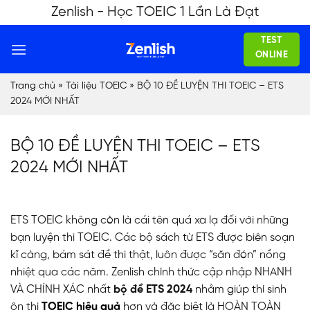
Skip
Zenlish - Học TOEIC 1 Lần Là Đạt
to
TEST
content
ONLINE
Trang chủ
»
Tài liệu TOEIC
»
BỘ 10 ĐỀ LUYỆN THI TOEIC – ETS
2024 MỚI NHẤT
BỘ 10 ĐỀ LUYỆN THI TOEIC – ETS
2024 MỚI NHẤT
ETS TOEIC không còn là cái tên quá xa lạ đối với những
bạn luyện thi TOEIC. Các bộ sách từ ETS được biên soạn
kĩ càng, bám sát đề thi thật, luôn được “săn đón” nồng
nhiệt qua các năm. Zenlish chính thức cập nhập NHANH
VÀ CHÍNH XÁC nhất
bộ đề ETS 2024
nhằm giúp thí sinh
ôn thi
TOEIC hiệu quả
hơn và đặc biệt là HOÀN TOÀN