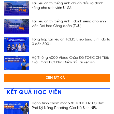
Tài liệu ôn thi tiếng Anh chuẩn đầu ra dành
riêng cho sinh viên ULSA
Tài liệu ôn thi tiếng Anh 1 dành riêng cho sinh
viên Đại học Công đoàn (TUU)
Tổng hợp tài liệu ôn TOEIC theo từng trình độ từ
0 đến 800+
Hệ Thống 4000 Video Chữa Đề TOEIC Chi Tiết:
Giải Pháp Bứt Phá Điểm Số Tại Zenlish
XEM TẤT CẢ
KẾT QUẢ HỌC VIÊN
Hành trình chạm mốc 930 TOEIC LR: Cú Bứt
Phá Kỹ Năng Reading Của Nữ Sinh NEU