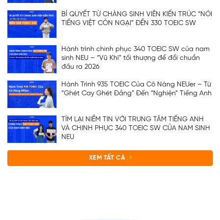
BÍ QUYẾT TỪ CHÀNG SINH VIÊN KIẾN TRÚC “NÓI
TIẾNG VIỆT CÒN NGẠI” ĐẾN 330 TOEIC SW
Hành trình chinh phục 340 TOEIC SW của nam
sinh NEU – “Vũ Khí” tối thượng để đổi chuẩn
đầu ra 2026
Hành Trình 935 TOEIC Của Cô Nàng NEUer – Từ
“Ghét Cay Ghét Đắng” Đến “Nghiện” Tiếng Anh
TÌM LẠI NIỀM TIN VỚI TRUNG TÂM TIẾNG ANH
VÀ CHINH PHỤC 340 TOEIC SW CỦA NAM SINH
NEU
XEM TẤT CẢ