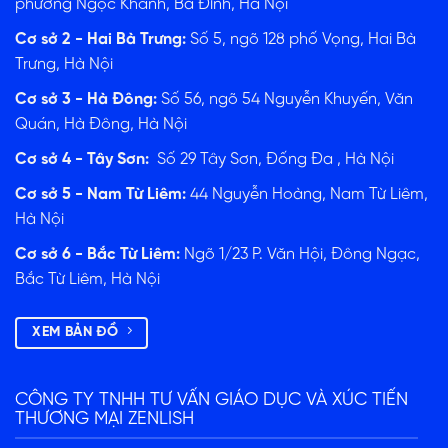
phường Ngọc Khánh, Ba Đình, Hà Nội
Cơ sở 2 - Hai Bà Trưng:
Số 5, ngõ 128 phố Vọng, Hai Bà
Trưng, Hà Nội
Cơ sở 3 - Hà Đông:
Số 56, ngõ 54 Nguyễn Khuyến, Văn
Quán, Hà Đông, Hà Nội
Cơ sở 4 - Tây Sơn:
Số 29 Tây Sơn, Đống Đa , Hà Nội
Cơ sở 5 - Nam Từ Liêm:
44 Nguyễn Hoàng, Nam Từ Liêm,
Hà Nội
Cơ sở 6 - Bắc Từ Liêm:
Ngõ 1/23 P. Văn Hội, Đông Ngạc,
Bắc Từ Liêm, Hà Nội
XEM BẢN ĐỒ
CÔNG TY TNHH TƯ VẤN GIÁO DỤC VÀ XÚC TIẾN
THƯƠNG MẠI ZENLISH