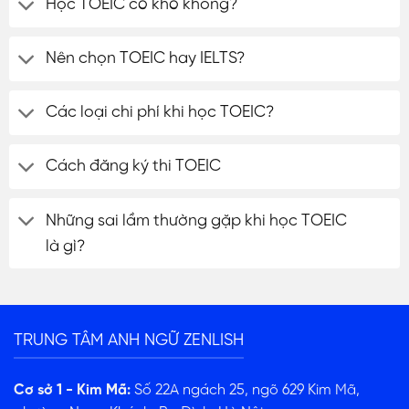
Học TOEIC có khó không?
Nên chọn TOEIC hay IELTS?
Các loại chi phí khi học TOEIC?
Cách đăng ký thi TOEIC
Những sai lầm thường gặp khi học TOEIC
là gì?
TRUNG TÂM ANH NGỮ ZENLISH
Cơ sở 1 - Kim Mã:
Số 22A ngách 25, ngõ 629 Kim Mã,