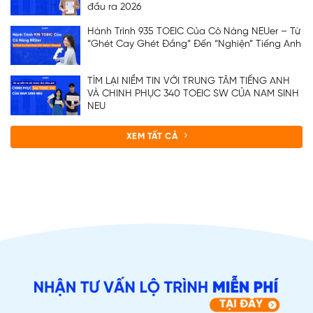
đầu ra 2026
Hành Trình 935 TOEIC Của Cô Nàng NEUer – Từ
“Ghét Cay Ghét Đắng” Đến “Nghiện” Tiếng Anh
TÌM LẠI NIỀM TIN VỚI TRUNG TÂM TIẾNG ANH
VÀ CHINH PHỤC 340 TOEIC SW CỦA NAM SINH
ĐĂNG KÝ TƯ VẤN
NEU
XEM TẤT CẢ