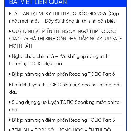
BÀI VIẾT LIÊN QUAN
TẤT TẦN TẬT VỀ KỲ THI THPT QUỐC GIA 2026 (Cập
nhật mới nhất – Đầy đủ thông tin thí sinh cần biết)
QUY ĐỊNH VỀ MIỄN THI NGOẠI NGỮ THPT QUỐC
GIA 2026 MÀ THÍ SINH CẦN PHẢI NẮM NGAY [UPDATE
MỚI NHẤT]
Nghe chép chính tả – “Vũ khí” giúp nâng trình
Listening TOEIC hiệu quả
Bí kíp nắm trọn điểm phần Reading TOEIC Part 6
Lộ trình luyện thi TOEIC hiệu quả cho người mới bắt
đầu
5 ứng dụng giúp luyện TOEIC Speaking miễn phí tại
nhà
Bí kíp nắm trọn điểm phần Reading TOEIC Part 5
ZENLISH – TOP 1 SỐ LƯỢNG HỌC VIÊN THI ĐỖ