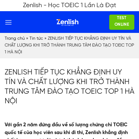
Skip
Zenlish - Học TOEIC 1 Lần Là Đạt
to
TEST
content
ONLINE
Trang chủ
»
Tin tức
»
ZENLISH TIẾP TỤC KHẲNG ĐỊNH UY TÍN VÀ
CHẤT LƯỢNG KHI TRỞ THÀNH TRUNG TÂM ĐÀO TẠO TOEIC TOP
1 HÀ NỘI
ZENLISH TIẾP TỤC KHẲNG ĐỊNH UY
TÍN VÀ CHẤT LƯỢNG KHI TRỞ THÀNH
TRUNG TÂM ĐÀO TẠO TOEIC TOP 1 HÀ
NỘI
Với gần 2 năm đứng đầu về số lượng chứng chỉ TOEIC
quốc tế của học viên sau khi đi thi, Zenlish khẳng định