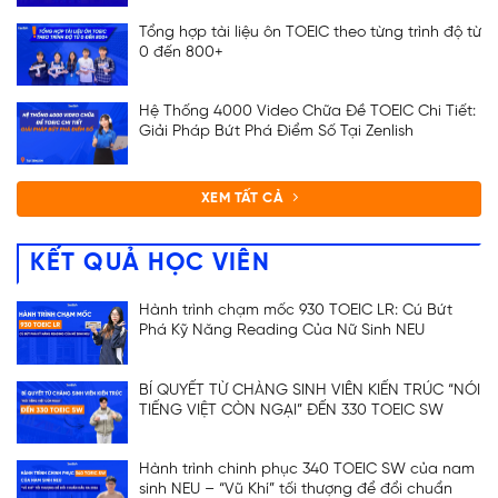
Tổng hợp tài liệu ôn TOEIC theo từng trình độ từ
0 đến 800+
Hệ Thống 4000 Video Chữa Đề TOEIC Chi Tiết:
Giải Pháp Bứt Phá Điểm Số Tại Zenlish
XEM TẤT CẢ
KẾT QUẢ HỌC VIÊN
Hành trình chạm mốc 930 TOEIC LR: Cú Bứt
Phá Kỹ Năng Reading Của Nữ Sinh NEU
BÍ QUYẾT TỪ CHÀNG SINH VIÊN KIẾN TRÚC “NÓI
TIẾNG VIỆT CÒN NGẠI” ĐẾN 330 TOEIC SW
Hành trình chinh phục 340 TOEIC SW của nam
sinh NEU – “Vũ Khí” tối thượng để đổi chuẩn