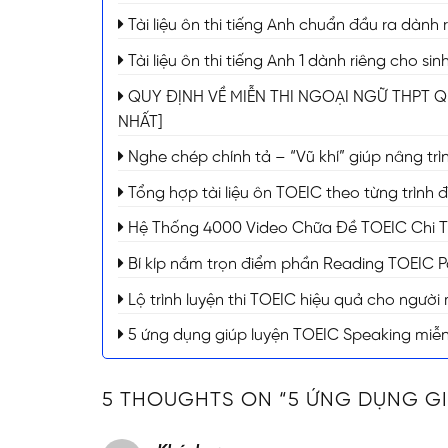
Tài liệu ôn thi tiếng Anh chuẩn đầu ra dành 
Tài liệu ôn thi tiếng Anh 1 dành riêng cho s
QUY ĐỊNH VỀ MIỄN THI NGOẠI NGỮ THPT Q
NHẤT]
Nghe chép chính tả – “Vũ khí” giúp nâng trì
Tổng hợp tài liệu ôn TOEIC theo từng trình 
Hệ Thống 4000 Video Chữa Đề TOEIC Chi Tiế
Bí kíp nắm trọn điểm phần Reading TOEIC P
Lộ trình luyện thi TOEIC hiệu quả cho người
5 ứng dụng giúp luyện TOEIC Speaking miễn 
5 THOUGHTS ON “
5 ỨNG DỤNG GI