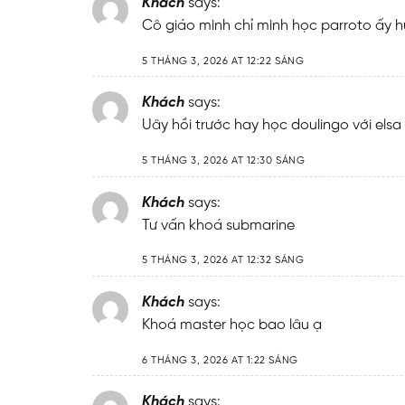
Khách
says:
Cô giáo mình chỉ mình học parroto ấy h
5 THÁNG 3, 2026 AT 12:22 SÁNG
Khách
says:
Uây hồi trước hay học doulingo với elsa
5 THÁNG 3, 2026 AT 12:30 SÁNG
Khách
says:
Tư vấn khoá submarine
ĐĂNG KÝ TƯ VẤ
5 THÁNG 3, 2026 AT 12:32 SÁNG
Khách
says:
Khoá master học bao lâu ạ
6 THÁNG 3, 2026 AT 1:22 SÁNG
Khách
says: