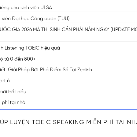
riêng cho sinh viên ULSA
inh viên Đại học Công đoàn (TUU)
UỐC GIA 2026 MÀ THÍ SINH CẦN PHẢI NẮM NGAY [UPDATE M
nh Listening TOEIC hiệu quả
độ từ 0 đến 800+
t: Giải Pháp Bứt Phá Điểm Số Tại Zenlish
art 6
 mới bắt đầu
phí tại nhà
ÚP LUYỆN TOEIC SPEAKING MIỄN PHÍ TẠI NH