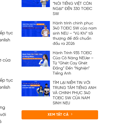
“NÓI TIẾNG VIỆT CÒN
NGẠI” ĐẾN 330 TOEIC
SW
Hành trình chinh phục
340 TOEIC SW của nam
iếp tục
sinh NEU – “Vũ Khí” tối
thượng để đổi chuẩn
nlish
đầu ra 2026
Hành Trình 935 TOEIC
Của Cô Nàng NEUer –
ơ của
Từ “Ghét Cay Ghét
Đắng” Đến “Nghiện”
Tiếng Anh
iếp tục
TÌM LẠI NIỀM TIN VỚI
nlish
TRUNG TÂM TIẾNG ANH
VÀ CHINH PHỤC 340
TOEIC SW CỦA NAM
SINH NEU
ồng
với
XEM TẤT CẢ
ã