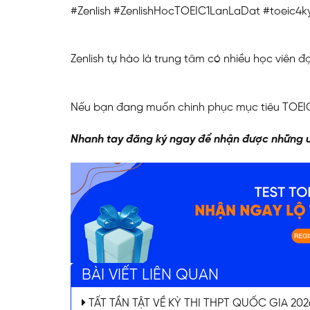
#Zenlish #ZenlishHocTOEIC1LanLaDat #toeic4
Zenlish tự hào là trung tâm có nhiều học viên 
Nếu bạn đang muốn chinh phục mục tiêu TOEIC 
Nhanh tay đăng ký ngay để nhận được những ư
BÀI VIẾT LIÊN QUAN
TẤT TẦN TẬT VỀ KỲ THI THPT QUỐC GIA 2026 (