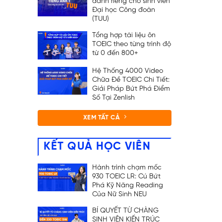
dành riêng cho sinh viên
Đại học Công đoàn
(TUU)
Tổng hợp tài liệu ôn
TOEIC theo từng trình độ
từ 0 đến 800+
Hệ Thống 4000 Video
Chữa Đề TOEIC Chi Tiết:
Giải Pháp Bứt Phá Điểm
Số Tại Zenlish
XEM TẤT CẢ
KẾT QUẢ HỌC VIÊN
Hành trình chạm mốc
930 TOEIC LR: Cú Bứt
Phá Kỹ Năng Reading
Của Nữ Sinh NEU
BÍ QUYẾT TỪ CHÀNG
SINH VIÊN KIẾN TRÚC