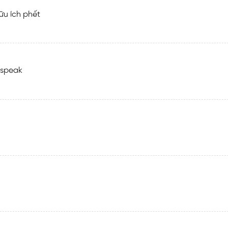
ữu ích phết
 speak
N