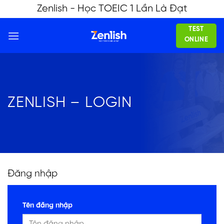
Skip
Zenlish - Học TOEIC 1 Lần Là Đạt
to
TEST
content
ONLINE
ZENLISH – LOGIN
Đăng nhập
Tên đăng nhập