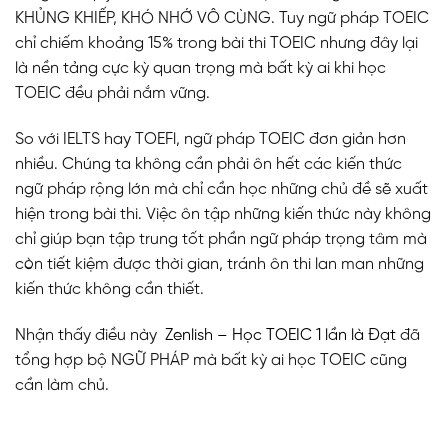
KHỦNG KHIẾP, KHÓ NHỚ VÔ CÙNG. Tuy ngữ pháp TOEIC
chỉ chiếm khoảng 15% trong bài thi TOEIC nhưng đây lại
là nền tảng cực kỳ quan trọng mà bất kỳ ai khi học
TOEIC đều phải nắm vững.
So với IELTS hay TOEFl, ngữ pháp TOEIC đơn giản hơn
nhiều. Chúng ta không cần phải ôn hết các kiến thức
ngữ pháp rộng lớn mà chỉ cần học những chủ đề sẽ xuất
hiện trong bài thi. Việc ôn tập những kiến thức này không
chỉ giúp bạn tập trung tốt phần ngữ pháp trọng tâm mà
còn tiết kiệm được thời gian, tránh ôn thi lan man những
kiến thức không cần thiết.
Nhận thấy điều này
Zenlish – Học TOEIC 1 lần là Đạt
đã
tổng hợp bộ NGỮ PHÁP mà bất kỳ ai học TOEIC cũng
cần làm chủ.