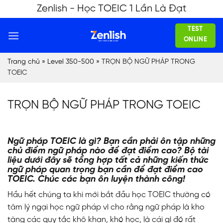
Skip
Zenlish - Học TOEIC 1 Lần Là Đạt
to
TEST
content
ONLINE
Trang chủ
»
Level 350-500
»
TRỌN BỘ NGỮ PHÁP TRONG
TOEIC
TRỌN BỘ NGỮ PHÁP TRONG TOEIC
Ngữ pháp TOEIC là gì? Bạn cần phải ôn tập những
chủ điểm ngữ pháp nào để đạt điểm cao? Bộ tài
liệu dưới đây sẽ tổng hợp tất cả những kiến thức
ngữ pháp quan trọng bạn cần để đạt điểm cao
TOEIC. Chúc các bạn ôn luyện thành công!
Hầu hết chúng ta khi mới bắt đầu học TOEIC thường có
tâm lý ngại học ngữ pháp vì cho rằng ngữ pháp là kho
tàng các quy tắc khô khan, khó học, là cái gì đó rất