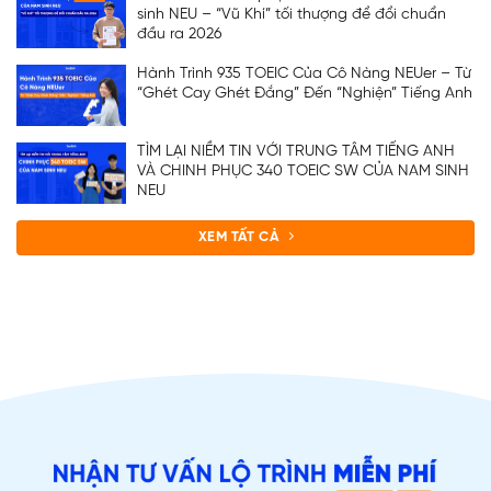
sinh NEU – “Vũ Khí” tối thượng để đổi chuẩn
đầu ra 2026
Hành Trình 935 TOEIC Của Cô Nàng NEUer – Từ
“Ghét Cay Ghét Đắng” Đến “Nghiện” Tiếng Anh
TÌM LẠI NIỀM TIN VỚI TRUNG TÂM TIẾNG ANH
VÀ CHINH PHỤC 340 TOEIC SW CỦA NAM SINH
NEU
XEM TẤT CẢ