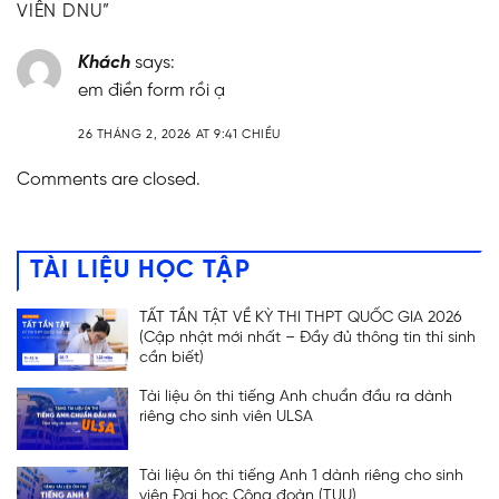
VIÊN DNU
”
Khách
says:
em điền form rồi ạ
26 THÁNG 2, 2026 AT 9:41 CHIỀU
Comments are closed.
TÀI LIỆU HỌC TẬP
TẤT TẦN TẬT VỀ KỲ THI THPT QUỐC GIA 2026
(Cập nhật mới nhất – Đầy đủ thông tin thí sinh
cần biết)
Tài liệu ôn thi tiếng Anh chuẩn đầu ra dành
riêng cho sinh viên ULSA
Tài liệu ôn thi tiếng Anh 1 dành riêng cho sinh
viên Đại học Công đoàn (TUU)