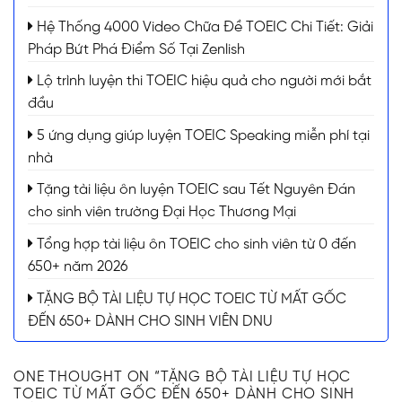
Hệ Thống 4000 Video Chữa Đề TOEIC Chi Tiết: Giải
Pháp Bứt Phá Điểm Số Tại Zenlish
Lộ trình luyện thi TOEIC hiệu quả cho người mới bắt
đầu
5 ứng dụng giúp luyện TOEIC Speaking miễn phí tại
nhà
Tặng tài liệu ôn luyện TOEIC sau Tết Nguyên Đán
cho sinh viên trường Đại Học Thương Mại
Tổng hợp tài liệu ôn TOEIC cho sinh viên từ 0 đến
650+ năm 2026
TẶNG BỘ TÀI LIỆU TỰ HỌC TOEIC TỪ MẤT GỐC
ĐẾN 650+ DÀNH CHO SINH VIÊN DNU
ONE THOUGHT ON “
TẶNG BỘ TÀI LIỆU TỰ HỌC
TOEIC TỪ MẤT GỐC ĐẾN 650+ DÀNH CHO SINH