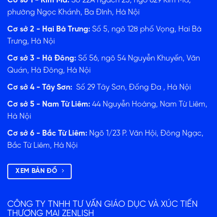
Cơ sở 1 - Kim Mã:
Số 22A ngách 25, ngõ 629 Kim Mã,
phường Ngọc Khánh, Ba Đình, Hà Nội
Cơ sở 2 - Hai Bà Trưng:
Số 5, ngõ 128 phố Vọng, Hai Bà
Trưng, Hà Nội
Cơ sở 3 - Hà Đông:
Số 56, ngõ 54 Nguyễn Khuyến, Văn
Quán, Hà Đông, Hà Nội
Cơ sở 4 - Tây Sơn:
Số 29 Tây Sơn, Đống Đa , Hà Nội
Cơ sở 5 - Nam Từ Liêm:
44 Nguyễn Hoàng, Nam Từ Liêm,
Hà Nội
Cơ sở 6 - Bắc Từ Liêm:
Ngõ 1/23 P. Văn Hội, Đông Ngạc,
Bắc Từ Liêm, Hà Nội
XEM BẢN ĐỒ
CÔNG TY TNHH TƯ VẤN GIÁO DỤC VÀ XÚC TIẾN
THƯƠNG MẠI ZENLISH