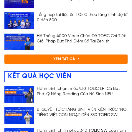
Tổng hợp tài liệu ôn TOEIC theo từng trình độ từ
0 đến 800+
Hệ Thống 4000 Video Chữa Đề TOEIC Chi Tiết:
Giải Pháp Bứt Phá Điểm Số Tại Zenlish
XEM TẤT CẢ
KẾT QUẢ HỌC VIÊN
Hành trình chạm mốc 930 TOEIC LR: Cú Bứt
Phá Kỹ Năng Reading Của Nữ Sinh NEU
BÍ QUYẾT TỪ CHÀNG SINH VIÊN KIẾN TRÚC “NÓI
TIẾNG VIỆT CÒN NGẠI” ĐẾN 330 TOEIC SW
Hành trình chinh phục 340 TOEIC SW của nam