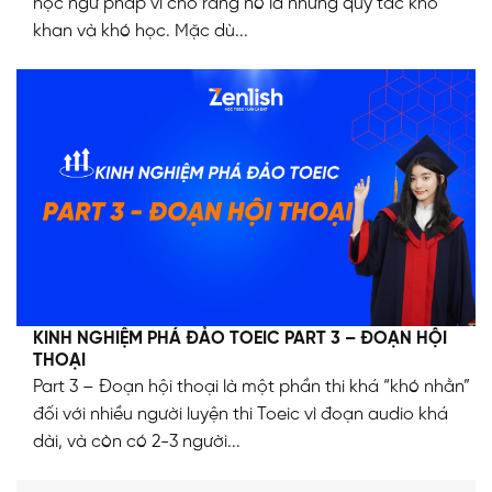
học ngữ pháp vì cho rằng nó là những quy tắc khô
khan và khó học. Mặc dù...
KINH NGHIỆM PHÁ ĐẢO TOEIC PART 3 – ĐOẠN HỘI
THOẠI
Part 3 – Đoạn hội thoại là một phần thi khá “khó nhằn”
đối với nhiều người luyện thi Toeic vì đoạn audio khá
dài, và còn có 2-3 người...