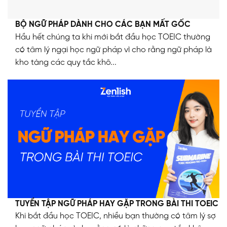
BỘ NGỮ PHÁP DÀNH CHO CÁC BẠN MẤT GỐC
Hầu hết chúng ta khi mới bắt đầu học TOEIC thường
có tâm lý ngại học ngữ pháp vì cho rằng ngữ pháp là
kho tàng các quy tắc khô...
TUYỂN TẬP NGỮ PHÁP HAY GẶP TRONG BÀI THI TOEIC
Khi bắt đầu học TOEIC, nhiều bạn thường có tâm lý sợ