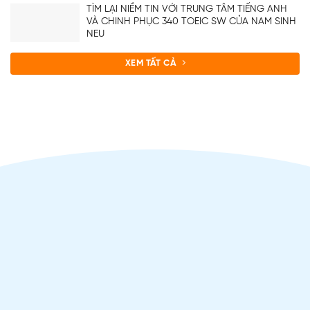
TÌM LẠI NIỀM TIN VỚI TRUNG TÂM TIẾNG ANH
VÀ CHINH PHỤC 340 TOEIC SW CỦA NAM SINH
NEU
XEM TẤT CẢ
ĐĂNG KÝ TƯ VẤN