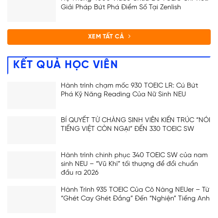
Giải Pháp Bứt Phá Điểm Số Tại Zenlish
XEM TẤT CẢ
KẾT QUẢ HỌC VIÊN
Hành trình chạm mốc 930 TOEIC LR: Cú Bứt
Phá Kỹ Năng Reading Của Nữ Sinh NEU
BÍ QUYẾT TỪ CHÀNG SINH VIÊN KIẾN TRÚC “NÓI
TIẾNG VIỆT CÒN NGẠI” ĐẾN 330 TOEIC SW
Hành trình chinh phục 340 TOEIC SW của nam
sinh NEU – “Vũ Khí” tối thượng để đổi chuẩn
đầu ra 2026
Hành Trình 935 TOEIC Của Cô Nàng NEUer – Từ
“Ghét Cay Ghét Đắng” Đến “Nghiện” Tiếng Anh