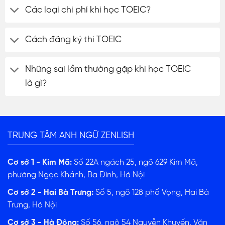
Các loại chi phí khi học TOEIC?
Cách đăng ký thi TOEIC
Những sai lầm thường gặp khi học TOEIC
là gì?
TRUNG TÂM ANH NGỮ ZENLISH
Cơ sở 1 - Kim Mã:
Số 22A ngách 25, ngõ 629 Kim Mã,
phường Ngọc Khánh, Ba Đình, Hà Nội
Cơ sở 2 - Hai Bà Trưng:
Số 5, ngõ 128 phố Vọng, Hai Bà
Trưng, Hà Nội
Cơ sở 3 - Hà Đông:
Số 56, ngõ 54 Nguyễn Khuyến, Văn