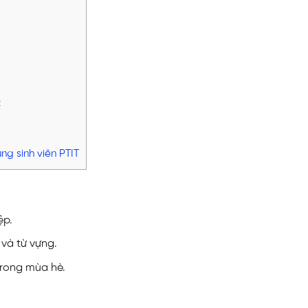
C
ng sinh viên PTIT
ệp.
và từ vựng.
 trong mùa hè.