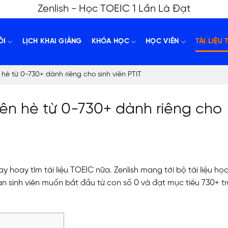
Zenlish - Học TOEIC 1 Lần Là Đạt
ÔI
LỊCH KHAI GIẢNG
KHÓA HỌC
HỌC VIÊN
TÀI LIỆU 
 hè từ 0-730+ dành riêng cho sinh viên PTIT
yên hè từ 0-730+ dành riêng cho
y hoay tìm tài liệu TOEIC nữa. Zenlish mang tới bộ tài liệu họ
n sinh viên muốn bắt đầu từ con số 0 và đạt mục tiêu 730+ t