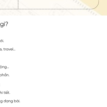
 gì?
ới.
, travel…
động…
 phần.
C
i tiết.
ng dạng bài.