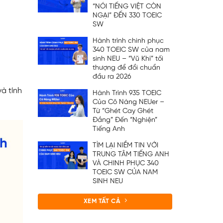
“NÓI TIẾNG VIỆT CÒN
NGẠI” ĐẾN 330 TOEIC
SW
Hành trình chinh phục
340 TOEIC SW của nam
sinh NEU – “Vũ Khí” tối
thượng để đổi chuẩn
đầu ra 2026
à tính
Hành Trình 935 TOEIC
Của Cô Nàng NEUer –
Từ “Ghét Cay Ghét
Đắng” Đến “Nghiện”
Tiếng Anh
TÌM LẠI NIỀM TIN VỚI
TRUNG TÂM TIẾNG ANH
VÀ CHINH PHỤC 340
TOEIC SW CỦA NAM
SINH NEU
XEM TẤT CẢ