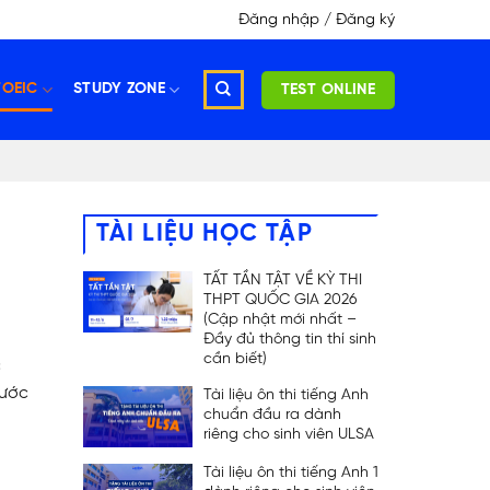
Đăng nhập / Đăng ký
TOEIC
STUDY ZONE
TEST ONLINE
TÀI LIỆU HỌC TẬP
TẤT TẦN TẬT VỀ KỲ THI
THPT QUỐC GIA 2026
(Cập nhật mới nhất –
Đầy đủ thông tin thí sinh
cần biết)
c
rước
Tài liệu ôn thi tiếng Anh
chuẩn đầu ra dành
riêng cho sinh viên ULSA
Tài liệu ôn thi tiếng Anh 1