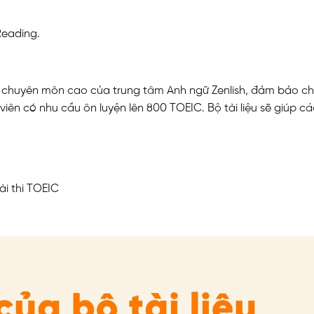
 Reading.
iên chuyên môn cao của trung tâm Anh ngữ Zenlish, đảm bảo c
viên có nhu cầu ôn luyện lên 800 TOEIC. Bộ tài liệu sẽ giúp c
i thi TOEIC