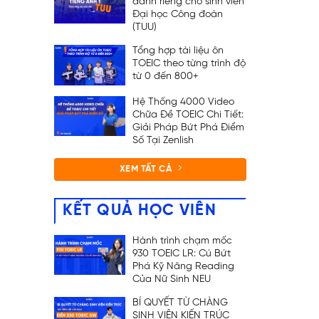
dành riêng cho sinh viên
Đại học Công đoàn
(TUU)
Tổng hợp tài liệu ôn
TOEIC theo từng trình độ
từ 0 đến 800+
Hệ Thống 4000 Video
Chữa Đề TOEIC Chi Tiết:
Giải Pháp Bứt Phá Điểm
Số Tại Zenlish
XEM TẤT CẢ
KẾT QUẢ HỌC VIÊN
Hành trình chạm mốc
930 TOEIC LR: Cú Bứt
Phá Kỹ Năng Reading
Của Nữ Sinh NEU
BÍ QUYẾT TỪ CHÀNG
SINH VIÊN KIẾN TRÚC