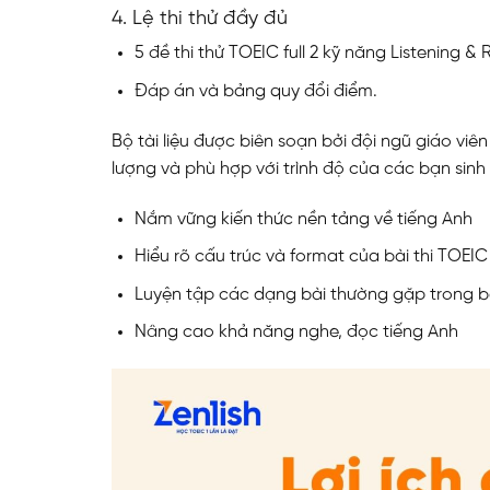
4. Lệ thi thử đầy đủ
5 đề thi thử TOEIC full 2 kỹ năng Listening &
Đáp án và bảng quy đổi điểm.
Bộ tài liệu được biên soạn bởi đội ngũ giáo v
lượng và phù hợp với trình độ của các bạn sinh 
Nắm vững kiến thức nền tảng về tiếng Anh
Hiểu rõ cấu trúc và format của bài thi TOEIC
Luyện tập các dạng bài thường gặp trong bà
Nâng cao khả năng nghe, đọc tiếng Anh