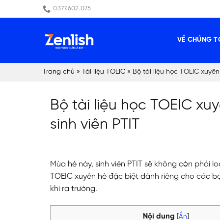
Skip
0377.602.075
to
content
VỀ CHÚNG T
Trang chủ
»
Tài liệu TOEIC
»
Bộ tài liệu học TOEIC xuyên
Bộ tài liệu học TOEIC xu
sinh viên PTIT
Mùa hè này, sinh viên PTIT sẽ không còn phải loa
TOEIC xuyên hè đặc biệt dành riêng cho các bạ
khi ra trường.
Nội dung
[
Ẩn
]