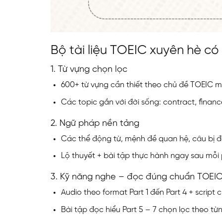
Bộ tài liệu TOEIC xuyên hè có
1. Từ vựng chọn lọc
600+ từ vựng cần thiết theo chủ đề TOEIC m
Các topic gắn với đời sống: contract, finance
2. Ngữ pháp nền tảng
Các thể động từ, mệnh đề quan hệ, câu bị 
Lộ thuyết + bài tập thực hành ngay sau mỗi
3. Kỹ năng nghe – đọc đúng chuẩn TOEI
Audio theo format Part 1 đến Part 4 + script ch
Bài tập đọc hiểu Part 5 – 7 chọn lọc theo từ