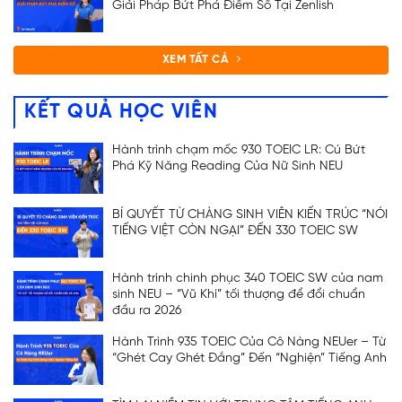
Giải Pháp Bứt Phá Điểm Số Tại Zenlish
XEM TẤT CẢ
KẾT QUẢ HỌC VIÊN
Hành trình chạm mốc 930 TOEIC LR: Cú Bứt
Phá Kỹ Năng Reading Của Nữ Sinh NEU
BÍ QUYẾT TỪ CHÀNG SINH VIÊN KIẾN TRÚC “NÓI
TIẾNG VIỆT CÒN NGẠI” ĐẾN 330 TOEIC SW
Hành trình chinh phục 340 TOEIC SW của nam
sinh NEU – “Vũ Khí” tối thượng để đổi chuẩn
đầu ra 2026
Hành Trình 935 TOEIC Của Cô Nàng NEUer – Từ
“Ghét Cay Ghét Đắng” Đến “Nghiện” Tiếng Anh