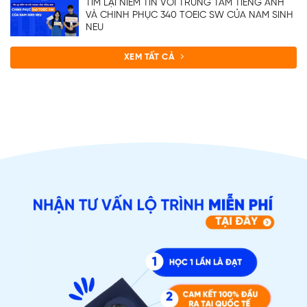
TÌM LẠI NIỀM TIN VỚI TRUNG TÂM TIẾNG ANH
VÀ CHINH PHỤC 340 TOEIC SW CỦA NAM SINH
NEU
XEM TẤT CẢ
ĐĂNG KÝ TƯ VẤN