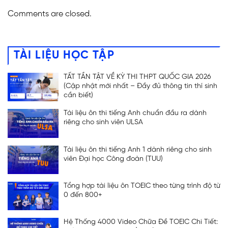
Comments are closed.
TÀI LIỆU HỌC TẬP
TẤT TẦN TẬT VỀ KỲ THI THPT QUỐC GIA 2026
(Cập nhật mới nhất – Đầy đủ thông tin thí sinh
cần biết)
Tài liệu ôn thi tiếng Anh chuẩn đầu ra dành
riêng cho sinh viên ULSA
Tài liệu ôn thi tiếng Anh 1 dành riêng cho sinh
viên Đại học Công đoàn (TUU)
Tổng hợp tài liệu ôn TOEIC theo từng trình độ từ
0 đến 800+
Hệ Thống 4000 Video Chữa Đề TOEIC Chi Tiết: