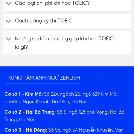
Các loại chi phí khi học TOEIC?
Cách đăng ký thi TOEIC
Những sai lầm thường gặp khi học TOEIC
là gì?
TRUNG TÂM ANH NGỮ ZENLISH
Cơ sở 1 - Kim Mã:
Số 22A ngách 25, ngõ 629 Kim Mã,
phường Ngọc Khánh, Ba Đình, Hà Nội
Cơ sở 2 - Hai Bà Trưng:
Số 5, ngõ 128 phố Vọng, Hai Bà
Trưng, Hà Nội
Cơ sở 3 - Hà Đông:
Số 56, ngõ 54 Nguyễn Khuyến, Văn