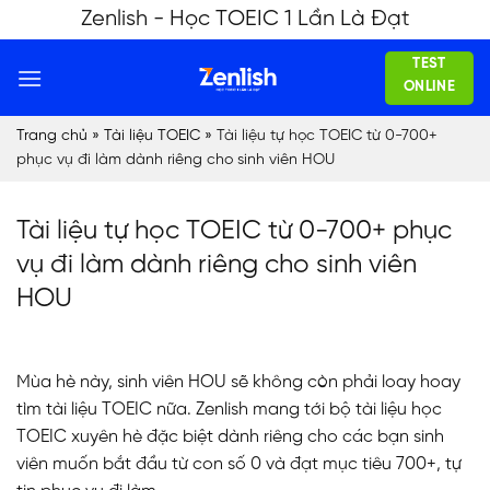
Skip
Zenlish - Học TOEIC 1 Lần Là Đạt
to
TEST
content
ONLINE
Trang chủ
»
Tài liệu TOEIC
»
Tài liệu tự học TOEIC từ 0-700+
phục vụ đi làm dành riêng cho sinh viên HOU
Tài liệu tự học TOEIC từ 0-700+ phục
vụ đi làm dành riêng cho sinh viên
HOU
Mùa hè này, sinh viên HOU sẽ không còn phải loay hoay
tìm tài liệu TOEIC nữa. Zenlish mang tới bộ tài liệu học
TOEIC xuyên hè đặc biệt dành riêng cho các bạn sinh
viên muốn bắt đầu từ con số 0 và đạt mục tiêu 700+, tự