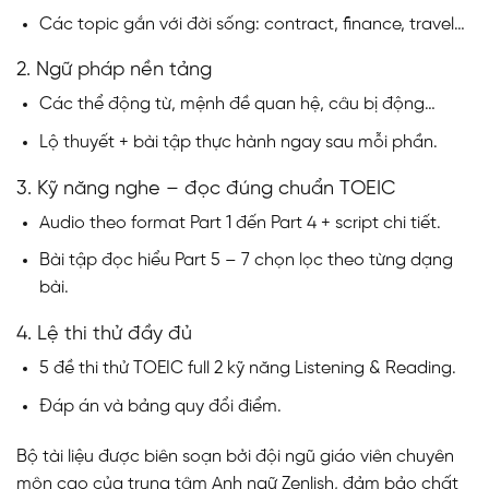
Các topic gắn với đời sống: contract, finance, travel…
2. Ngữ pháp nền tảng
Các thể động từ, mệnh đề quan hệ, câu bị động…
Lộ thuyết + bài tập thực hành ngay sau mỗi phần.
3. Kỹ năng nghe – đọc đúng chuẩn TOEIC
Audio theo format Part 1 đến Part 4 + script chi tiết.
Bài tập đọc hiểu Part 5 – 7 chọn lọc theo từng dạng
bài.
4. Lệ thi thử đầy đủ
5 đề thi thử TOEIC full 2 kỹ năng Listening & Reading.
Đáp án và bảng quy đổi điểm.
Bộ tài liệu được biên soạn bởi đội ngũ giáo viên chuyên
môn cao của trung tâm Anh ngữ Zenlish, đảm bảo chất