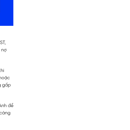
ST,
, nợ
hi
 hoặc
g gấp
 Anh để
 càng