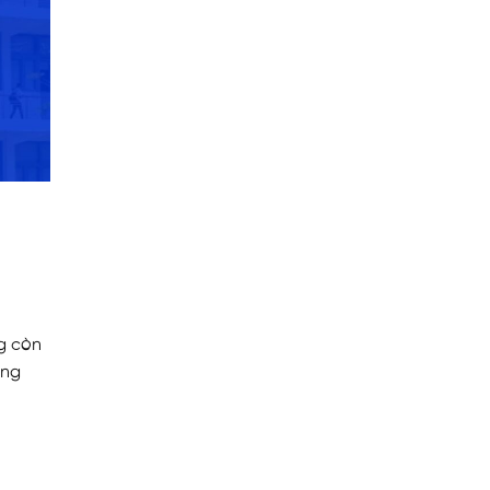
ng còn
âng