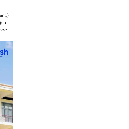
ding)
ịnh
 học