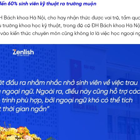
đến 60% sinh viên kỹ thuật ra trường muộn
ách khoa Hà Nội, cho hay nhận thức được vai trò, tầm qu
nhiều trường khoa học kỹ thuật, trong đó có ĐH Bách khoa Hà Nội 
 vào kiến thức chuyên môn cũng không lơ là việc học ngoại n