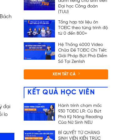
dành riêng cho sinh viên
Đại học Công đoàn
(TUU)
n Bách
Tổng hợp tài liệu ôn
TOEIC theo từng trình độ
từ 0 đến 800+
Hệ Thống 4000 Video
Chữa Đề TOEIC Chi Tiết:
Giải Pháp Bứt Phá Điểm
Số Tại Zenlish
XEM TẤT CẢ
KẾT QUẢ HỌC VIÊN
Hành trình chạm mốc
ý đại
930 TOEIC LR: Cú Bứt
i lo
Phá Kỹ Năng Reading
Của Nữ Sinh NEU
BÍ QUYẾT TỪ CHÀNG
SINH VIÊN KIẾN TRÚC