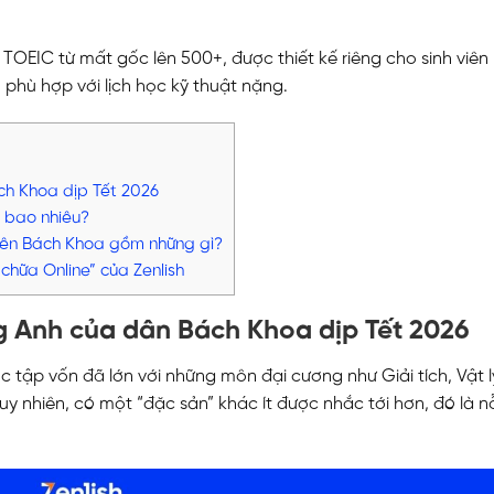
học TOEIC từ mất gốc lên 500+, được thiết kế riêng cho sinh viê
 phù hợp với lịch học kỹ thuật nặng.
ch Khoa dịp Tết 2026
 bao nhiêu?
 viên Bách Khoa gồm những gì?
hữa Online” của Zenlish
g Anh của dân Bách Khoa dịp Tết 2026
c tập vốn đã lớn với những môn đại cương như Giải tích, Vật l
nhiên, có một “đặc sản” khác ít được nhắc tới hơn, đó là nỗ