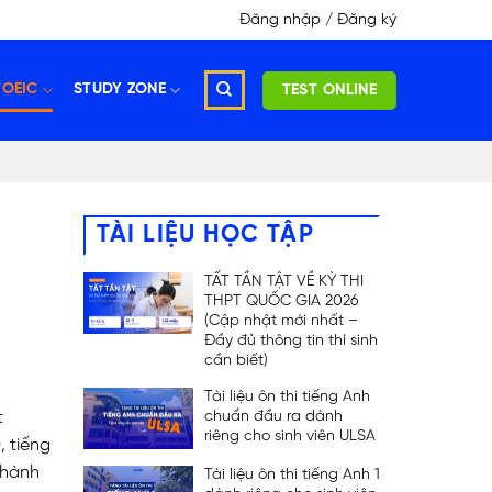
Đăng nhập / Đăng ký
TOEIC
STUDY ZONE
TEST ONLINE
TÀI LIỆU HỌC TẬP
TẤT TẦN TẬT VỀ KỲ THI
THPT QUỐC GIA 2026
(Cập nhật mới nhất –
Đầy đủ thông tin thí sinh
cần biết)
Tài liệu ôn thi tiếng Anh
t
chuẩn đầu ra dành
riêng cho sinh viên ULSA
, tiếng
thành
Tài liệu ôn thi tiếng Anh 1