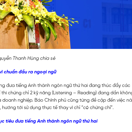
guyễn Thanh Hùng chia sẻ
 vì chuẩn đầu ra ngoại ngữ
ng đưa tiếng Anh thành ngôn ngữ thứ hai đang thúc đẩy các
 thi chứng chỉ 2 kỹ năng (Listening – Reading) đang dần khô
à doanh nghiệp. Báo Chính phủ cũng từng đề cập đến việc n
 hướng tới sử dụng thực tế thay vì chỉ “có chứng chỉ”.
c tiêu đưa tiếng Anh thành ngôn ngữ thứ hai