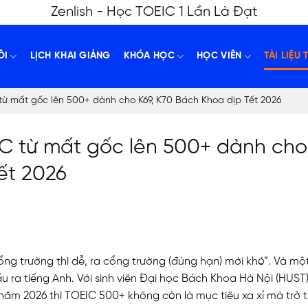
Zenlish - Học TOEIC 1 Lần Là Đạt
ÔI
LỊCH KHAI GIẢNG
KHÓA HỌC
HỌC VIÊN
TÀI LIỆU 
 từ mất gốc lên 500+ dành cho K69, K70 Bách Khoa dịp Tết 2026
EIC từ mất gốc lên 500+ dành cho
ết 2026
ng trường thì dễ, ra cổng trường (đúng hạn) mới khó”. Và mộ
u ra tiếng Anh.
Với sinh viên Đại học Bách Khoa Hà Nội (HUST)
năm 2026 thì TOEIC 500+ không còn là mục tiêu xa xỉ mà trở 