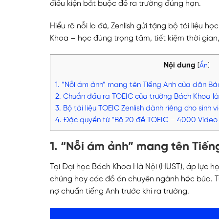
điều kiện bắt buộc để ra trường đúng hạn.
Hiểu rõ nỗi lo đó, Zenlish gửi tặng bộ tài liệu 
Khoa – học đúng trọng tâm, tiết kiệm thời gian,
Nội dung
[
Ẩn
]
1. “Nỗi ám ảnh” mang tên Tiếng Anh của dân Bá
2. Chuẩn đầu ra TOEIC của trường Bách Khoa là
3. Bộ tài liệu TOEIC Zenlish dành riêng cho sinh
4. Đặc quyền từ “Bộ 20 đề TOEIC – 4000 Video c
1. “Nỗi ám ảnh” mang tên Tiến
Tại Đại học Bách Khoa Hà Nội (HUST), áp lực họ
chúng hay các đồ án chuyên ngành hóc búa. Tuy 
nợ chuẩn tiếng Anh trước khi ra trường.