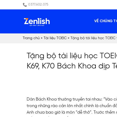
Skip
0377.602.075
to
content
VỀ CHÚNG T
Trang chủ
»
Tài liệu TOEIC
»
Tặng bộ tài liệu học TOEIC
Tặng bộ tài liệu học TO
K69, K70 Bách Khoa dịp T
Dân Bách Khoa thường truyền tai nhau: “Vào cổ
trong những rào cản lớn nhất chính là chuẩn đầ
Anh chưa bao giờ là môn “dễ thở”. Trước thềm 