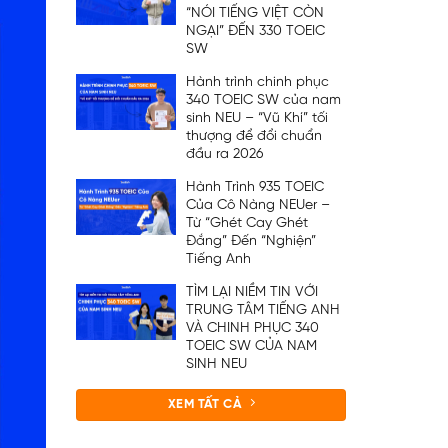
“NÓI TIẾNG VIỆT CÒN
NGẠI” ĐẾN 330 TOEIC
SW
Hành trình chinh phục
340 TOEIC SW của nam
sinh NEU – “Vũ Khí” tối
thượng để đổi chuẩn
đầu ra 2026
Hành Trình 935 TOEIC
Của Cô Nàng NEUer –
Từ “Ghét Cay Ghét
Đắng” Đến “Nghiện”
Tiếng Anh
TÌM LẠI NIỀM TIN VỚI
TRUNG TÂM TIẾNG ANH
VÀ CHINH PHỤC 340
TOEIC SW CỦA NAM
SINH NEU
XEM TẤT CẢ