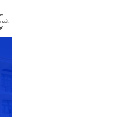
an
siết
gữ.