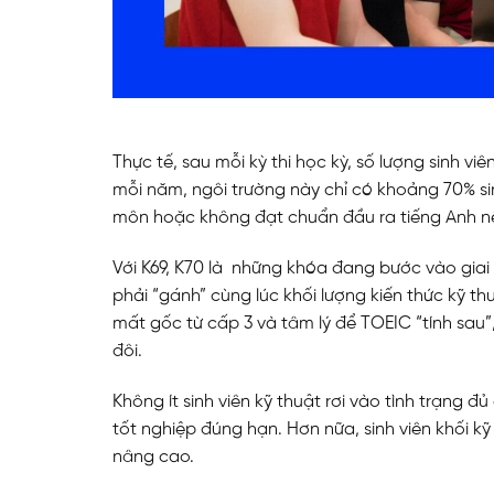
Thực tế, sau mỗi kỳ thi học kỳ, số lượng sinh 
mỗi năm, ngôi trường này chỉ có khoảng 70% sin
môn hoặc không đạt chuẩn đầu ra tiếng Anh nê
Với K69, K70 là những khóa đang bước vào giai
phải “gánh” cùng lúc khối lượng kiến thức kỹ t
mất gốc từ cấp 3 và tâm lý để TOEIC “tính sau
đôi.
Không ít sinh viên kỹ thuật rơi vào tình trạng
tốt nghiệp đúng hạn. Hơn nữa, sinh viên khối k
nâng cao.