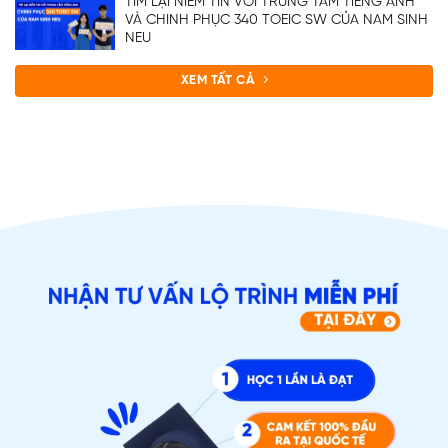
TÌM LẠI NIỀM TIN VỚI TRUNG TÂM TIẾNG ANH
VÀ CHINH PHỤC 340 TOEIC SW CỦA NAM SINH
NEU
XEM TẤT CẢ
ĐĂNG KÝ TƯ VẤN