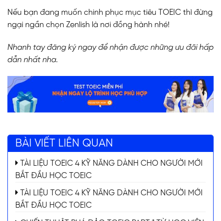
Nếu bạn đang muốn chinh phục mục tiêu TOEIC thì đừng
ngại ngần chọn Zenlish là nơi đồng hành nhé!
Nhanh tay đăng ký ngay để nhận được những ưu đãi hấp
dẫn nhất nha.
BÀI VIẾT LIÊN QUAN
TÀI LIỆU TOEIC 4 KỸ NĂNG DÀNH CHO NGƯỜI MỚI
BẮT ĐẦU HỌC TOEIC
TÀI LIỆU TOEIC 4 KỸ NĂNG DÀNH CHO NGƯỜI MỚI
BẮT ĐẦU HỌC TOEIC