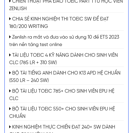
CHIẾN THUẬT PHÁ ĐẢO TOEIC PART 1 TỪ HỌC VIÊN
ZENLISH
CHIA SẺ KINH NGHIỆM THI TOEIC SW ĐỂ ĐẠT
180/200 WRITING
Zenlish ra mắt và đưa vào sử dụng 10 đề ETS 2023
trên nền tảng test online
TÀI LIỆU TOEIC 4 KỸ NĂNG DÀNH CHO SINH VIÊN
CLC (785 LR + 310 SW)
BỘ TÀI TIẾNG ANH DÀNH CHO K13 APD HỆ CHUẨN
(550 LR – 240 SW)
BỘ TÀI LIỆU TOEIC 785+ CHO SINH VIÊN EPU HỆ
CLC
BỘ TÀI LIỆU TOEIC 550+ CHO SINH VIÊN EPU HỆ
CHUẨN
KINH NGHIỆM THỰC CHIẾN ĐẠT 240+ SW DÀNH