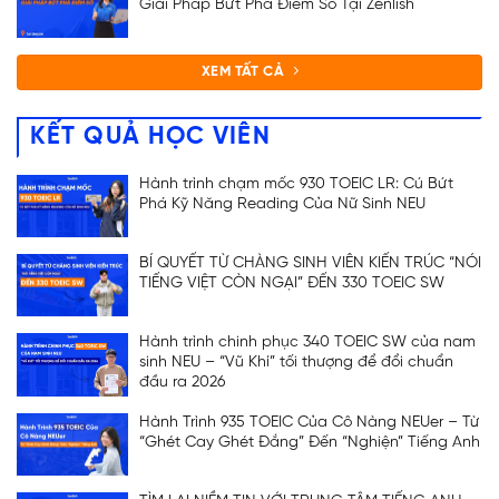
Giải Pháp Bứt Phá Điểm Số Tại Zenlish
XEM TẤT CẢ
KẾT QUẢ HỌC VIÊN
Hành trình chạm mốc 930 TOEIC LR: Cú Bứt
Phá Kỹ Năng Reading Của Nữ Sinh NEU
BÍ QUYẾT TỪ CHÀNG SINH VIÊN KIẾN TRÚC “NÓI
TIẾNG VIỆT CÒN NGẠI” ĐẾN 330 TOEIC SW
Hành trình chinh phục 340 TOEIC SW của nam
sinh NEU – “Vũ Khí” tối thượng để đổi chuẩn
đầu ra 2026
Hành Trình 935 TOEIC Của Cô Nàng NEUer – Từ
“Ghét Cay Ghét Đắng” Đến “Nghiện” Tiếng Anh