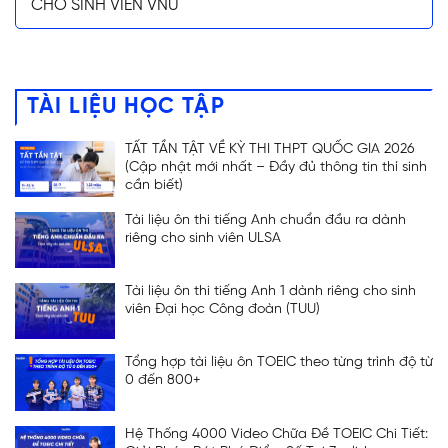
CHO SINH VIÊN VNU
TÀI LIỆU HỌC TẬP
TẤT TẦN TẬT VỀ KỲ THI THPT QUỐC GIA 2026
(Cập nhật mới nhất – Đầy đủ thông tin thí sinh
cần biết)
Tài liệu ôn thi tiếng Anh chuẩn đầu ra dành
riêng cho sinh viên ULSA
Tài liệu ôn thi tiếng Anh 1 dành riêng cho sinh
viên Đại học Công đoàn (TUU)
Tổng hợp tài liệu ôn TOEIC theo từng trình độ từ
0 đến 800+
Hệ Thống 4000 Video Chữa Đề TOEIC Chi Tiết: