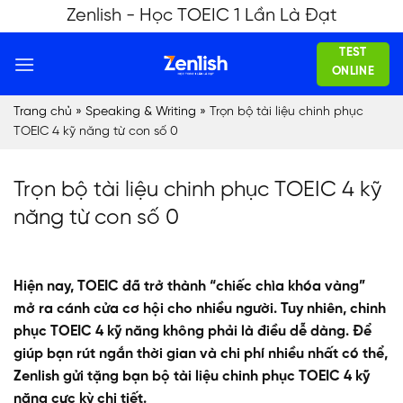
Skip
Zenlish - Học TOEIC 1 Lần Là Đạt
to
TEST
content
ONLINE
Trang chủ
»
Speaking & Writing
»
Trọn bộ tài liệu chinh phục
TOEIC 4 kỹ năng từ con số 0
Trọn bộ tài liệu chinh phục TOEIC 4 kỹ
năng từ con số 0
Hiện nay, TOEIC đã trở thành “chiếc chìa khóa vàng”
mở ra cánh cửa cơ hội cho nhiều người. Tuy nhiên, chinh
phục TOEIC 4 kỹ năng không phải là điều dễ dàng. Để
giúp bạn rút ngắn thời gian và chi phí nhiều nhất có thể,
Zenlish gửi tặng bạn bộ tài liệu chinh phục TOEIC 4 kỹ
năng cực kỳ chi tiết.