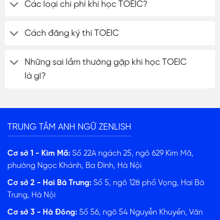
Các loại chi phí khi học TOEIC?
Cách đăng ký thi TOEIC
Những sai lầm thường gặp khi học TOEIC
là gì?
TRUNG TÂM ANH NGỮ ZENLISH
Cơ sở 1 - Kim Mã:
Số 22A ngách 25, ngõ 629 Kim Mã,
phường Ngọc Khánh, Ba Đình, Hà Nội
Cơ sở 2 - Hai Bà Trưng:
Số 5, ngõ 128 phố Vọng, Hai Bà
Trưng, Hà Nội
Cơ sở 3 - Hà Đông:
Số 56, ngõ 54 Nguyễn Khuyến, Văn