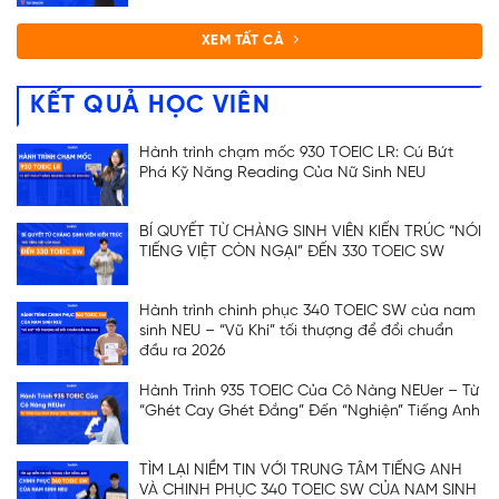
XEM TẤT CẢ
KẾT QUẢ HỌC VIÊN
Hành trình chạm mốc 930 TOEIC LR: Cú Bứt
Phá Kỹ Năng Reading Của Nữ Sinh NEU
BÍ QUYẾT TỪ CHÀNG SINH VIÊN KIẾN TRÚC “NÓI
TIẾNG VIỆT CÒN NGẠI” ĐẾN 330 TOEIC SW
Hành trình chinh phục 340 TOEIC SW của nam
sinh NEU – “Vũ Khí” tối thượng để đổi chuẩn
đầu ra 2026
Hành Trình 935 TOEIC Của Cô Nàng NEUer – Từ
“Ghét Cay Ghét Đắng” Đến “Nghiện” Tiếng Anh
TÌM LẠI NIỀM TIN VỚI TRUNG TÂM TIẾNG ANH
VÀ CHINH PHỤC 340 TOEIC SW CỦA NAM SINH