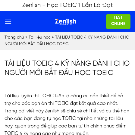
Skip
Zenlish - Học TOEIC 1 Lần Là Đạt
to
TEST
content
ONLINE
Trang chủ
»
Tài liệu học
»
TÀI LIỆU TOEIC 4 KỸ NĂNG DÀNH CHO
NGƯỜI MỚI BẮT ĐẦU HỌC TOEIC
TÀI LIỆU TOEIC 4 KỸ NĂNG DÀNH CHO
NGƯỜI MỚI BẮT ĐẦU HỌC TOEIC
Tài liệu luyện thi TOEIC luôn là công cụ cần thiết để hỗ
trợ cho các bạn ôn thi TOEIC đạt kết quả cao nhất.
Trong bài viết này Zenlish sẽ chia sẻ chi tiết và cụ thể hơn
cho các bạn đang tự học TOEIC tại nhà những tài liệu
hay, quan trọng để giúp các bạn tự tin chinh phục điểm
TOEIC 4 kỹ năng cao như mong muốn.