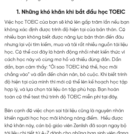
1. Những khó khăn khi bắt đầu học TOEIC
Việc học TOEIC của bạn sẽ khó lên gấp trăm lần nếu bạn
không xác định được trình độ hiện tại của bản thân. Có
nhiều bạn không biết được năng lực bản thân đến đâu
nhưng lại vội tìm kiếm, mua và tải rất nhiều nguồn tài liệu
học. Có thể coi đây là hành động nhồi nhét kiến thức vì
cách học này vô cùng mơ hồ và thiếu đúng đắn. Dần
dần, bạn cảm thấy: “Ôi sao TOEIC khó thế, học mãi
chẳng vào” và dẫn đến chán nản, bỏ cuộc. Khi biết trình
độ hiện tại của mình thì mới có thể lên kế hoạch học tập
hợp lý, và lựa chọn tài liệu ôn tập phù hợp. Bạn hoàn
toàn có thể test thử trình độ TOEIC miễn phí
tại đây
.
Bên cạnh đó việc chọn sai tài liệu cũng là nguyên nhân
khiến người học học mãi không nâng điểm. Hiểu được
khó khăn này, cán bộ giáo viên Zenlish đã soạn ngay bộ
tài liệu chi tiết từ A-Z dành cho những bạn sinh viên đang