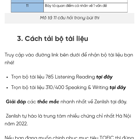
Mô tả 11 câu hỏi trong bài thi
3. Cách tải bộ tài liệu
Truy cập vào đường link bên dưới để nhận bộ tài liệu bạn
nhé!
Trọn bộ tài liệu 785 Listening Reading
tại đây
Trọn bộ tài liệu 310/400 Speaking & Writing
tại đây
Giải đáp
các
thắc mắc
nhanh nhất về Zenlish
tại đây
.
Zenlish tự hào là trung tâm nhiều chứng chỉ nhất Hà Nội
năm 2022.
Nếu bạn đang muốn chinh phục mục tiêu TOEIC thì đừng