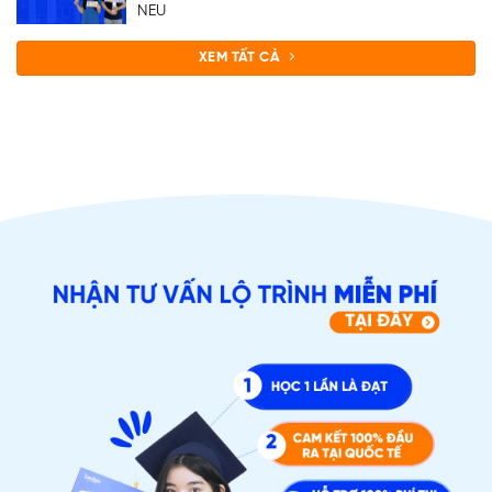
NEU
XEM TẤT CẢ