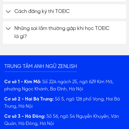
Cách đăng ký thi TOEIC
Những sai lầm thường gặp khi học TOEIC
là gì?
TRUNG TÂM ANH NGỮ ZENLISH
Cơ sở 1 - Kim Mã:
Số 22A ngách 25, ngõ 629 Kim Mã,
phường Ngọc Khánh, Ba Đình, Hà Nội
Cơ sở 2 - Hai Bà Trưng:
Số 5, ngõ 128 phố Vọng, Hai Bà
Trưng, Hà Nội
Cơ sở 3 - Hà Đông:
Số 56, ngõ 54 Nguyễn Khuyến, Văn
Quán, Hà Đông, Hà Nội