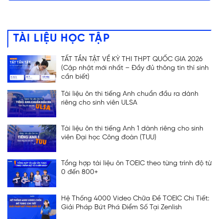
TÀI LIỆU HỌC TẬP
TẤT TẦN TẬT VỀ KỲ THI THPT QUỐC GIA 2026
(Cập nhật mới nhất – Đầy đủ thông tin thí sinh
cần biết)
Tài liệu ôn thi tiếng Anh chuẩn đầu ra dành
riêng cho sinh viên ULSA
Tài liệu ôn thi tiếng Anh 1 dành riêng cho sinh
viên Đại học Công đoàn (TUU)
Tổng hợp tài liệu ôn TOEIC theo từng trình độ từ
0 đến 800+
Hệ Thống 4000 Video Chữa Đề TOEIC Chi Tiết:
Giải Pháp Bứt Phá Điểm Số Tại Zenlish