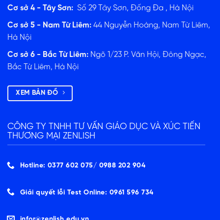
Cơ sở 4 - Tây Sơn:
Số 29 Tây Sơn, Đống Đa , Hà Nội
Cơ sở 5 - Nam Từ Liêm:
44 Nguyễn Hoàng, Nam Từ Liêm,
Hà Nội
Cơ sở 6 - Bắc Từ Liêm:
Ngõ 1/23 P. Văn Hội, Đông Ngạc,
Bắc Từ Liêm, Hà Nội
XEM BẢN ĐỒ
CÔNG TY TNHH TƯ VẤN GIÁO DỤC VÀ XÚC TIẾN
THƯƠNG MẠI ZENLISH
Hotline: 0377 602 075/ ‭0988 202 904‬
Giải quyết lỗi Test Online: 0961 596 734
infor@zenlish.edu.vn