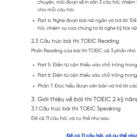
chuyện, mỗi đoạn sẽ in sẵn 3 câu hỏi, nhiệm
cho mỗi câu hỏi.
Part 4: Nghe đoạn bài nói ngắn và trả lời: Đề
hỏi, nhiệm vụ của chúng ta là nghe kỹ bài nó
2.3 Cấu trúc bài thi TOEIC Reading
Phần Reading của bài thi TOEIC có 3 phần nhỏ từ
Part 5: Điền từ còn thiếu vào chỗ trống tron
Part 6: Điền từ còn thiếu vào chỗ trống tron
Phần 7: Đọc hiểu đoạn văn bản và trả lời các
3. Giới thiệu về bài thi TOEIC 2 kỹ nă
3.1 Cấu trúc bài thi TOEIC Speaking
Đề có 11 câu hỏi, và cụ thể như sau: