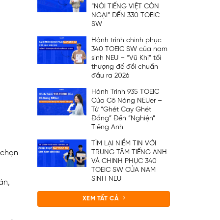
“NÓI TIẾNG VIỆT CÒN
NGẠI” ĐẾN 330 TOEIC
SW
Hành trình chinh phục
340 TOEIC SW của nam
sinh NEU – “Vũ Khí” tối
thượng để đổi chuẩn
đầu ra 2026
Hành Trình 935 TOEIC
Của Cô Nàng NEUer –
Từ “Ghét Cay Ghét
Đắng” Đến “Nghiện”
Tiếng Anh
TÌM LẠI NIỀM TIN VỚI
TRUNG TÂM TIẾNG ANH
 chọn
VÀ CHINH PHỤC 340
TOEIC SW CỦA NAM
SINH NEU
án,
XEM TẤT CẢ