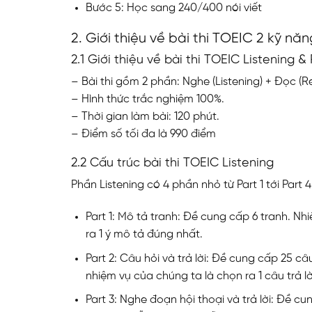
Bước 5: Học sang 240/400 nói viết
2. Giới thiệu về bài thi TOEIC 2 kỹ nă
2.1 Giới thiệu về bài thi TOEIC Listening &
– Bài thi gồm 2 phần: Nghe (Listening) + Đọc (R
– Hình thức trắc nghiệm 100%.
– Thời gian làm bài: 120 phút.
– Điểm số tối đa là 990 điểm
2.2 Cấu trúc bài thi TOEIC Listening
Phần Listening có 4 phần nhỏ từ Part 1 tới Part 
Part 1: Mô tả tranh: Đề cung cấp 6 tranh. N
ra 1 ý mô tả đúng nhất.
Part 2: Câu hỏi và trả lời: Đề cung cấp 25 
nhiệm vụ của chúng ta là chọn ra 1 câu trả l
Part 3: Nghe đoạn hội thoại và trả lời: Đề cu