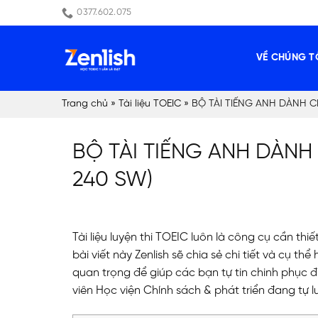
Skip
0377.602.075
to
content
VỀ CHÚNG T
Trang chủ
»
Tài liệu TOEIC
»
BỘ TÀI TIẾNG ANH DÀNH C
BỘ TÀI TIẾNG ANH DÀNH
240 SW)
Tài liệu luyện thi TOEIC luôn là công cụ cần th
bài viết này Zenlish sẽ chia sẻ chi tiết và cụ t
quan trọng để giúp các bạn tự tin chinh phục 
viên Học viện Chính sách & phát triển đang tự 