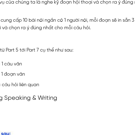
 vụ của chúng ta là nghe kỹ đoạn hội thoại và chọn ra ý đúng
 cung cấp 10 bài nói ngắn có 1 người nói, mỗi đoạn sẽ in sẵn 3
i và chọn ra ý đúng nhất cho mỗi câu hỏi.
 Part 5 tới Part 7 cụ thể như sau:
g 1 câu văn
g 1 đoạn văn
 câu hỏi liên quan
ng Speaking & Writing