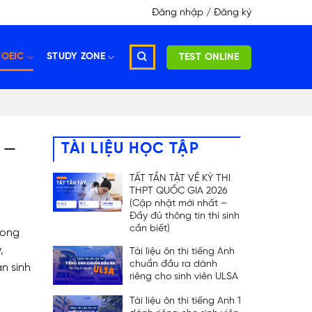
Đăng nhập / Đăng ký
TOEIC
STUDY ZONE
TEST ONLINE
 –
TÀI LIỆU HỌC TẬP
TẤT TẦN TẬT VỀ KỲ THI
THPT QUỐC GIA 2026
(Cập nhật mới nhất –
Đầy đủ thông tin thí sinh
cần biết)
rong
,
Tài liệu ôn thi tiếng Anh
chuẩn đầu ra dành
n sinh
riêng cho sinh viên ULSA
Tài liệu ôn thi tiếng Anh 1