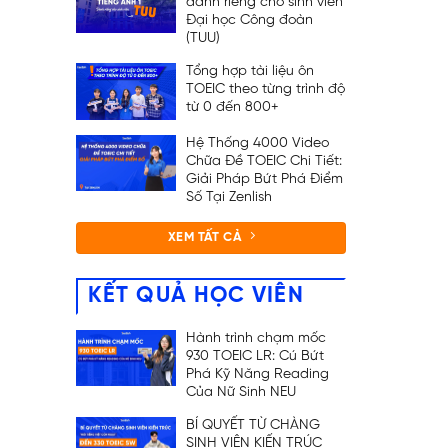
dành riêng cho sinh viên
Đại học Công đoàn
(TUU)
Tổng hợp tài liệu ôn
TOEIC theo từng trình độ
từ 0 đến 800+
Hệ Thống 4000 Video
Chữa Đề TOEIC Chi Tiết:
Giải Pháp Bứt Phá Điểm
Số Tại Zenlish
XEM TẤT CẢ
KẾT QUẢ HỌC VIÊN
Hành trình chạm mốc
930 TOEIC LR: Cú Bứt
Phá Kỹ Năng Reading
Của Nữ Sinh NEU
BÍ QUYẾT TỪ CHÀNG
SINH VIÊN KIẾN TRÚC