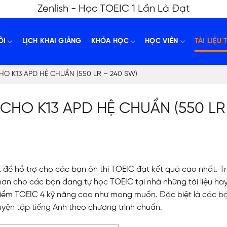
Zenlish - Học TOEIC 1 Lần Là Đạt
ÔI
LỊCH KHAI GIẢNG
KHÓA HỌC
HỌC VIÊN
TÀI LIỆU 
HO K13 APD HỆ CHUẨN (550 LR – 240 SW)
 CHO K13 APD HỆ CHUẨN (550 LR
iết để hỗ trợ cho các bạn ôn thi TOEIC đạt kết quả cao nhất. T
hể hơn cho các bạn đang tự học TOEIC tại nhà những tài liệu hay
điểm TOEIC 4 kỹ năng cao như mong muốn. Đặc biệt là các bạ
luyện tập tiếng Anh theo chương trình chuẩn.