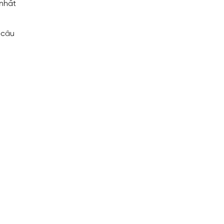
 nhất
 câu