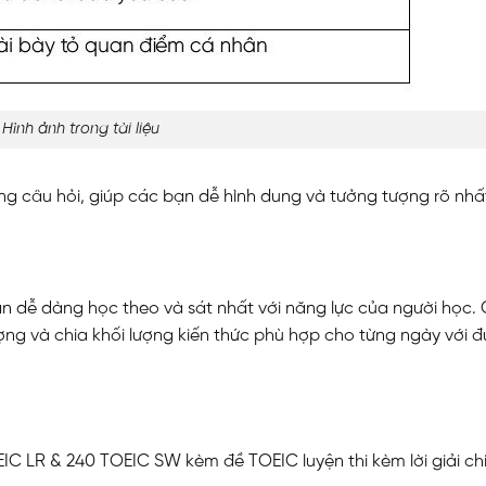
Hình ảnh trong tài liệu
dạng câu hỏi, giúp các bạn dễ hình dung và tưởng tượng rõ nh
N
n dễ dàng học theo và sát nhất với năng lực của người học. 
ợng và chia khối lượng kiến thức phù hợp cho từng ngày với 
IC LR & 240 TOEIC SW kèm đề TOEIC luyện thi kèm lời giải chi 