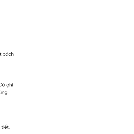
ất cách
Có ghi
đúng
tiết.