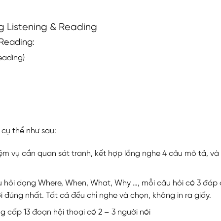
ng Listening & Reading
 Reading:
eading)
4 cụ thể như sau:
hiệm vụ cần quan sát tranh, kết hợp lắng nghe 4 câu mô tả, và
câu hỏi dạng Where, When, What, Why …, mỗi câu hỏi có 3 đáp 
ời đúng nhất. Tất cả đều chỉ nghe và chọn, không in ra giấy.
ng cấp 13 đoạn hội thoại có 2 – 3 người nói