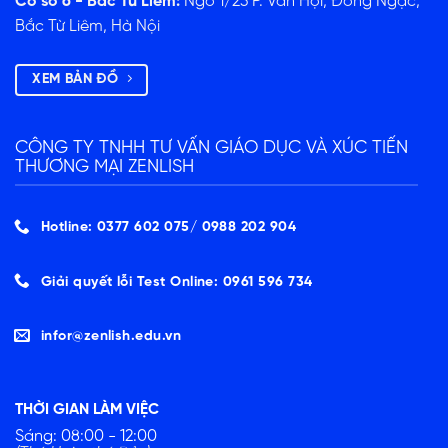
Cơ sở 6 - Bắc Từ Liêm:
Ngõ 1/23 P. Văn Hội, Đông Ngạc,
Bắc Từ Liêm, Hà Nội
XEM BẢN ĐỒ
CÔNG TY TNHH TƯ VẤN GIÁO DỤC VÀ XÚC TIẾN
THƯƠNG MẠI ZENLISH
Hotline: 0377 602 075/ ‭0988 202 904‬
Giải quyết lỗi Test Online: 0961 596 734
infor@zenlish.edu.vn
THỜI GIAN LÀM VIỆC
Sáng: 08:00 - 12:00