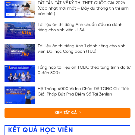
TẤT TẦN TẬT VỀ KỲ THI THPT QUỐC GIA 2026
(Cập nhật mới nhất – Đầy đủ thông tin thí sinh
cần biết)
Tài liệu ôn thi tiếng Anh chuẩn đầu ra dành
riêng cho sinh viên ULSA
Tài liệu ôn thi tiếng Anh 1 dành riêng cho sinh
viên Đại học Công đoàn (TUU)
Tổng hợp tài liệu ôn TOEIC theo từng trình độ từ
0 đến 800+
Hệ Thống 4000 Video Chữa Đề TOEIC Chi Tiết:
Giải Pháp Bứt Phá Điểm Số Tại Zenlish
XEM TẤT CẢ
KẾT QUẢ HỌC VIÊN