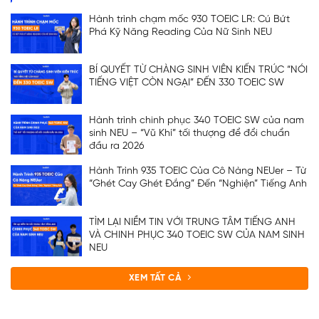
Hành trình chạm mốc 930 TOEIC LR: Cú Bứt
Phá Kỹ Năng Reading Của Nữ Sinh NEU
BÍ QUYẾT TỪ CHÀNG SINH VIÊN KIẾN TRÚC “NÓI
TIẾNG VIỆT CÒN NGẠI” ĐẾN 330 TOEIC SW
Hành trình chinh phục 340 TOEIC SW của nam
sinh NEU – “Vũ Khí” tối thượng để đổi chuẩn
đầu ra 2026
Hành Trình 935 TOEIC Của Cô Nàng NEUer – Từ
“Ghét Cay Ghét Đắng” Đến “Nghiện” Tiếng Anh
TÌM LẠI NIỀM TIN VỚI TRUNG TÂM TIẾNG ANH
VÀ CHINH PHỤC 340 TOEIC SW CỦA NAM SINH
NEU
XEM TẤT CẢ