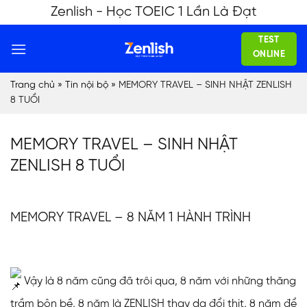
Skip
Zenlish - Học TOEIC 1 Lần Là Đạt
to
TEST
content
ONLINE
Trang chủ
»
Tin nội bộ
»
MEMORY TRAVEL – SINH NHẬT ZENLISH
8 TUỔI
MEMORY TRAVEL – SINH NHẬT
ZENLISH 8 TUỔI
MEMORY TRAVEL – 8 NĂM 1 HÀNH TRÌNH
Vậy là 8 năm cũng đã trôi qua, 8 năm với những thăng
trầm bộn bề, 8 năm là ZENLISH thay da đổi thịt, 8 năm để