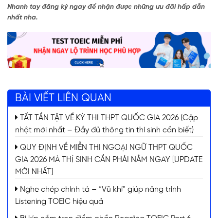
Nhanh tay đăng ký ngay để nhận được những ưu đãi hấp dẫn
nhất nha.
BÀI VIẾT LIÊN QUAN
TẤT TẦN TẬT VỀ KỲ THI THPT QUỐC GIA 2026 (Cập
nhật mới nhất – Đầy đủ thông tin thí sinh cần biết)
QUY ĐỊNH VỀ MIỄN THI NGOẠI NGỮ THPT QUỐC
GIA 2026 MÀ THÍ SINH CẦN PHẢI NẮM NGAY [UPDATE
MỚI NHẤT]
Nghe chép chính tả – “Vũ khí” giúp nâng trình
Listening TOEIC hiệu quả