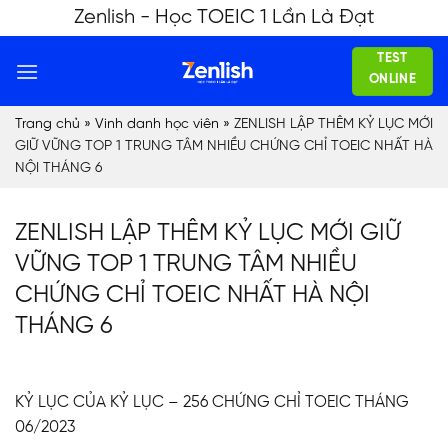
Skip
Zenlish - Học TOEIC 1 Lần Là Đạt
to
TEST
content
ONLINE
Trang chủ
»
Vinh danh học viên
»
ZENLISH LẬP THÊM KỶ LỤC MỚI
GIỮ VỮNG TOP 1 TRUNG TÂM NHIỀU CHỨNG CHỈ TOEIC NHẤT HÀ
NỘI THÁNG 6
ZENLISH LẬP THÊM KỶ LỤC MỚI GIỮ
VỮNG TOP 1 TRUNG TÂM NHIỀU
CHỨNG CHỈ TOEIC NHẤT HÀ NỘI
THÁNG 6
KỶ LỤC CỦA KỶ LỤC – 256 CHỨNG CHỈ TOEIC THÁNG
06/2023