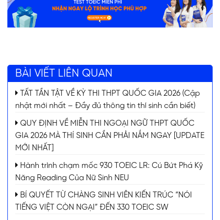
BÀI VIẾT LIÊN QUAN
TẤT TẦN TẬT VỀ KỲ THI THPT QUỐC GIA 2026 (Cập
nhật mới nhất – Đầy đủ thông tin thí sinh cần biết)
QUY ĐỊNH VỀ MIỄN THI NGOẠI NGỮ THPT QUỐC
GIA 2026 MÀ THÍ SINH CẦN PHẢI NẮM NGAY [UPDATE
MỚI NHẤT]
Hành trình chạm mốc 930 TOEIC LR: Cú Bứt Phá Kỹ
Năng Reading Của Nữ Sinh NEU
BÍ QUYẾT TỪ CHÀNG SINH VIÊN KIẾN TRÚC “NÓI
TIẾNG VIỆT CÒN NGẠI” ĐẾN 330 TOEIC SW