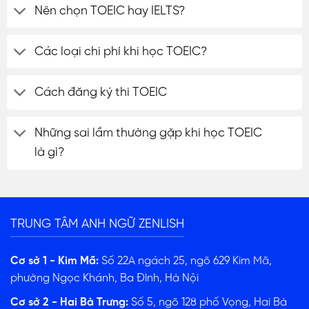
Nên chọn TOEIC hay IELTS?
Các loại chi phí khi học TOEIC?
Cách đăng ký thi TOEIC
Những sai lầm thường gặp khi học TOEIC
là gì?
TRUNG TÂM ANH NGỮ ZENLISH
Cơ sở 1 - Kim Mã:
Số 22A ngách 25, ngõ 629 Kim Mã,
phường Ngọc Khánh, Ba Đình, Hà Nội
Cơ sở 2 - Hai Bà Trưng:
Số 5, ngõ 128 phố Vọng, Hai Bà