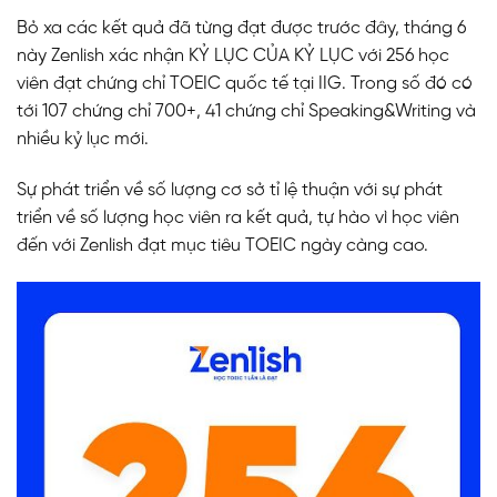
Bỏ xa các kết quả đã từng đạt được trước đây, tháng 6
này Zenlish xác nhận KỶ LỤC CỦA KỶ LỤC với 256 học
viên đạt chứng chỉ TOEIC quốc tế tại IIG. Trong số đó có
tới 107 chứng chỉ 700+, 41 chứng chỉ Speaking&Writing và
nhiều kỷ lục mới.
Sự phát triển về số lượng cơ sở tỉ lệ thuận với sự phát
triển về số lượng học viên ra kết quả, tự hào vì học viên
đến với Zenlish đạt mục tiêu TOEIC ngày càng cao.