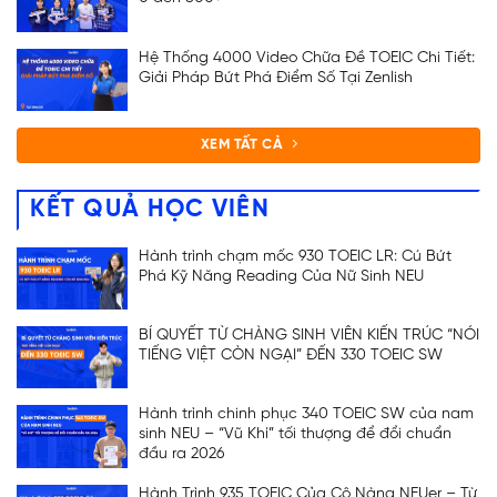
Hệ Thống 4000 Video Chữa Đề TOEIC Chi Tiết:
Giải Pháp Bứt Phá Điểm Số Tại Zenlish
XEM TẤT CẢ
KẾT QUẢ HỌC VIÊN
Hành trình chạm mốc 930 TOEIC LR: Cú Bứt
Phá Kỹ Năng Reading Của Nữ Sinh NEU
BÍ QUYẾT TỪ CHÀNG SINH VIÊN KIẾN TRÚC “NÓI
TIẾNG VIỆT CÒN NGẠI” ĐẾN 330 TOEIC SW
Hành trình chinh phục 340 TOEIC SW của nam
sinh NEU – “Vũ Khí” tối thượng để đổi chuẩn
đầu ra 2026
Hành Trình 935 TOEIC Của Cô Nàng NEUer – Từ