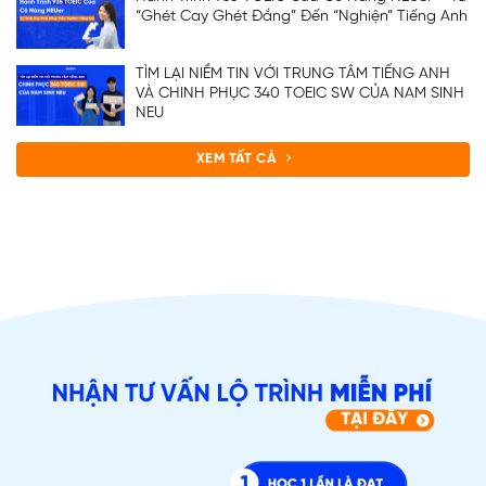
“Ghét Cay Ghét Đắng” Đến “Nghiện” Tiếng Anh
TÌM LẠI NIỀM TIN VỚI TRUNG TÂM TIẾNG ANH
VÀ CHINH PHỤC 340 TOEIC SW CỦA NAM SINH
NEU
XEM TẤT CẢ