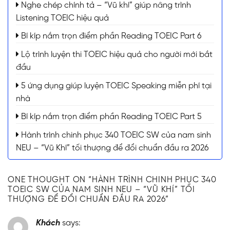
Nghe chép chính tả – “Vũ khí” giúp nâng trình
Listening TOEIC hiệu quả
Bí kíp nắm trọn điểm phần Reading TOEIC Part 6
Lộ trình luyện thi TOEIC hiệu quả cho người mới bắt
đầu
5 ứng dụng giúp luyện TOEIC Speaking miễn phí tại
nhà
Bí kíp nắm trọn điểm phần Reading TOEIC Part 5
Hành trình chinh phục 340 TOEIC SW của nam sinh
NEU – “Vũ Khí” tối thượng để đổi chuẩn đầu ra 2026
ONE THOUGHT ON “
HÀNH TRÌNH CHINH PHỤC 340
TOEIC SW CỦA NAM SINH NEU – “VŨ KHÍ” TỐI
THƯỢNG ĐỂ ĐỔI CHUẨN ĐẦU RA 2026
”
Khách
says: