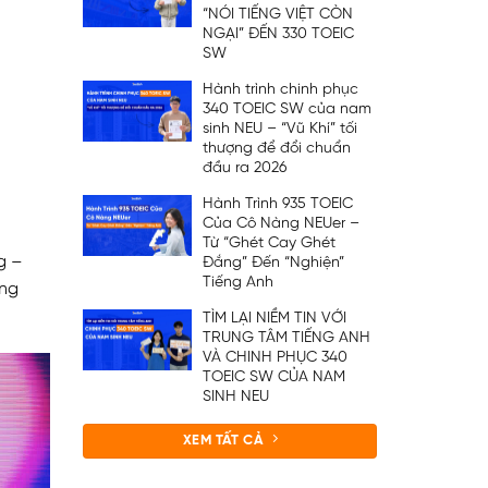
“NÓI TIẾNG VIỆT CÒN
NGẠI” ĐẾN 330 TOEIC
SW
Hành trình chinh phục
340 TOEIC SW của nam
sinh NEU – “Vũ Khí” tối
thượng để đổi chuẩn
đầu ra 2026
Hành Trình 935 TOEIC
Của Cô Nàng NEUer –
Từ “Ghét Cay Ghét
g –
Đắng” Đến “Nghiện”
Tiếng Anh
ộng
TÌM LẠI NIỀM TIN VỚI
TRUNG TÂM TIẾNG ANH
VÀ CHINH PHỤC 340
TOEIC SW CỦA NAM
SINH NEU
XEM TẤT CẢ