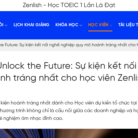
Zenlish - Học TOEIC 1 Lần Là Đạt
ÔI
LỊCH KHAI GIẢNG
KHÓA HỌC
HỌC VIÊN
TÀI LIỆU 
he Future: Sự kiện kết nối nghề nghiệp quy mô hoành tráng nhất cho h
nlock the Future: Sự kiện kết nối
h tráng nhất cho học viên Zenli
 kiện hoành tráng nhất dành cho Học viên dự kiến tổ chức tạ
hương trình không chỉ là cầu nối giữa các doanh nghiệp và h
ải nghiệm âm nhạc đỉnh cao.