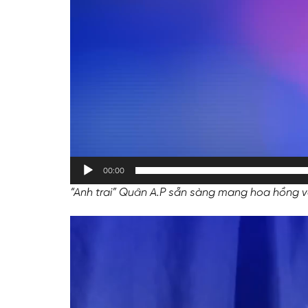
00:00
“Anh trai” Quân A.P sẵn sàng mang hoa hồng v
Trình
chơi
Video