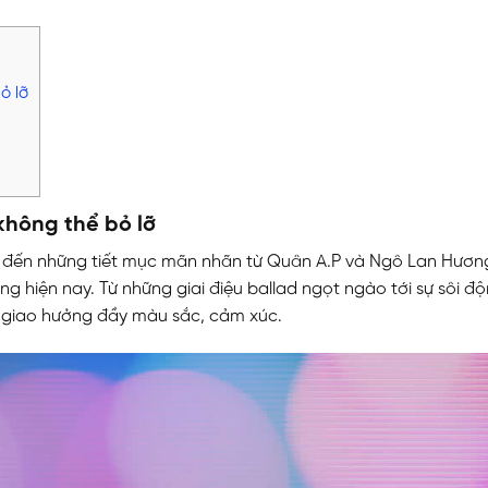
ỏ lỡ
không thể bỏ lỡ
g đến những tiết mục mãn nhãn từ Quân A.P và Ngô Lan Hươn
ng hiện nay. Từ những giai điệu ballad ngọt ngào tới sự sôi đ
n giao hưởng đầy màu sắc, cảm xúc.