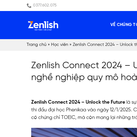
Skip
0377.602.075
to
content
VỀ CHÚNG T
Trang chủ
»
Học viên
»
Zenlish Connect 2024 – Unlock t
Zenlish Connect 2024 – U
nghề nghiệp quy mô hoàn
Zenlish Connect 2024 – Unlock the Future
là sự
thi đấu đại học Phenikaa vào ngày 12/1/2025. C
có chứng chỉ TOEIC, mà còn mang lại những tr