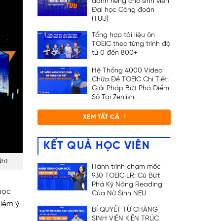
dành riêng cho sinh viên
Đại học Công đoàn
(TUU)
Tổng hợp tài liệu ôn
TOEIC theo từng trình độ
từ 0 đến 800+
Hệ Thống 4000 Video
Chữa Đề TOEIC Chi Tiết:
Giải Pháp Bứt Phá Điểm
Số Tại Zenlish
XEM TẤT CẢ
KẾT QUẢ HỌC VIÊN
tâm
Hành trình chạm mốc
930 TOEIC LR: Cú Bứt
Phá Kỹ Năng Reading
học
Của Nữ Sinh NEU
hiệm ý
BÍ QUYẾT TỪ CHÀNG
SINH VIÊN KIẾN TRÚC