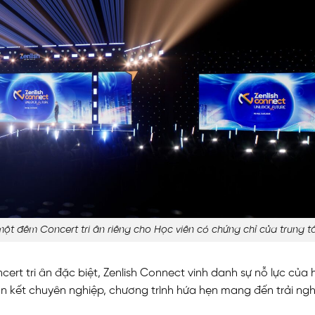
ột đêm Concert tri ân riêng cho Học viên có chứng chỉ của trung 
t tri ân đặc biệt, Zenlish Connect vinh danh sự nỗ lực của 
ắn kết chuyên nghiệp, chương trình hứa hẹn mang đến trải ng