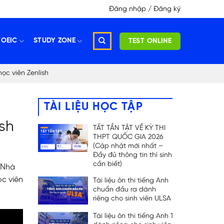
Đăng nhập / Đăng ký
TOEIC
STUDY ZONE
TEST ONLINE
ọc viên Zenlish
TÀI LIỆU HỌC TẬP
sh
TẤT TẦN TẬT VỀ KỲ THI
THPT QUỐC GIA 2026
(Cập nhật mới nhất –
Đầy đủ thông tin thí sinh
cần biết)
i Nhà
ọc viên
Tài liệu ôn thi tiếng Anh
chuẩn đầu ra dành
riêng cho sinh viên ULSA
Tài liệu ôn thi tiếng Anh 1