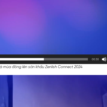
00:30
à mùa đông lên sân khấu Zenlish Connect 2024