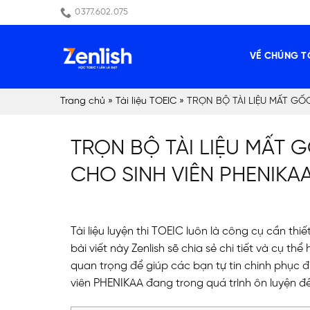
Skip
0377.602.075
to
content
VỀ CHÚNG T
Trang chủ
»
Tài liệu TOEIC
»
TRỌN BỘ TÀI LIỆU MẤT GỐ
TRỌN BỘ TÀI LIỆU MẤT 
CHO SINH VIÊN PHENIKA
Tài liệu luyện thi TOEIC luôn là công cụ cần th
bài viết này Zenlish sẽ chia sẻ chi tiết và cụ t
quan trọng để giúp các bạn tự tin chinh phục 
viên PHENIKAA đang trong quá trình ôn luyện để