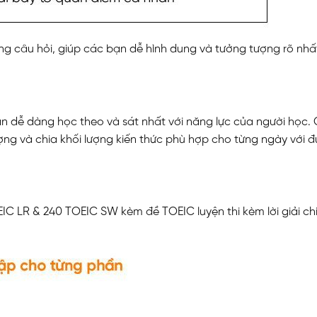
dạng câu hỏi, giúp các bạn dễ hình dung và tưởng tượng rõ nh
n dễ dàng học theo và sát nhất với năng lực của người học. 
ợng và chia khối lượng kiến thức phù hợp cho từng ngày với 
N
IC LR & 240 TOEIC SW kèm đề TOEIC luyện thi kèm lời giải chi 