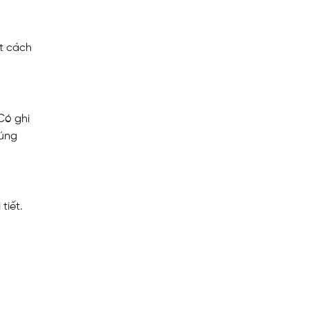
ất cách
Có ghi
đúng
tiết.