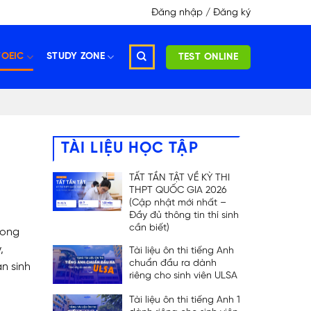
Đăng nhập / Đăng ký
TOEIC
STUDY ZONE
TEST ONLINE
TÀI LIỆU HỌC TẬP
TẤT TẦN TẬT VỀ KỲ THI
THPT QUỐC GIA 2026
(Cập nhật mới nhất –
Đầy đủ thông tin thí sinh
cần biết)
rong
,
Tài liệu ôn thi tiếng Anh
chuẩn đầu ra dành
n sinh
riêng cho sinh viên ULSA
Tài liệu ôn thi tiếng Anh 1