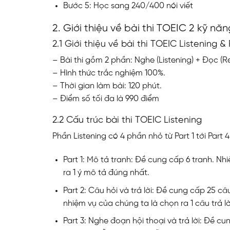
Bước 5: Học sang 240/400 nói viết
2. Giới thiệu về bài thi TOEIC 2 kỹ nă
2.1 Giới thiệu về bài thi TOEIC Listening &
– Bài thi gồm 2 phần: Nghe (Listening) + Đọc (R
– Hình thức trắc nghiệm 100%.
– Thời gian làm bài: 120 phút.
– Điểm số tối đa là 990 điểm
2.2 Cấu trúc bài thi TOEIC Listening
Phần Listening có 4 phần nhỏ từ Part 1 tới Part 
Part 1: Mô tả tranh: Đề cung cấp 6 tranh. N
ra 1 ý mô tả đúng nhất.
Part 2: Câu hỏi và trả lời: Đề cung cấp 25 
nhiệm vụ của chúng ta là chọn ra 1 câu trả l
Part 3: Nghe đoạn hội thoại và trả lời: Đề cu