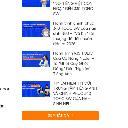
“NÓI TIẾNG VIỆT CÒN
NGẠI” ĐẾN 330 TOEIC
SW
Hành trình chinh phục
340 TOEIC SW của nam
sinh NEU – “Vũ Khí” tối
thượng để đổi chuẩn
đầu ra 2026
Hành Trình 935 TOEIC
Của Cô Nàng NEUer –
Từ “Ghét Cay Ghét
Đắng” Đến “Nghiện”
Tiếng Anh
TÌM LẠI NIỀM TIN VỚI
TRUNG TÂM TIẾNG ANH
 chọn
VÀ CHINH PHỤC 340
TOEIC SW CỦA NAM
SINH NEU
án,
XEM TẤT CẢ