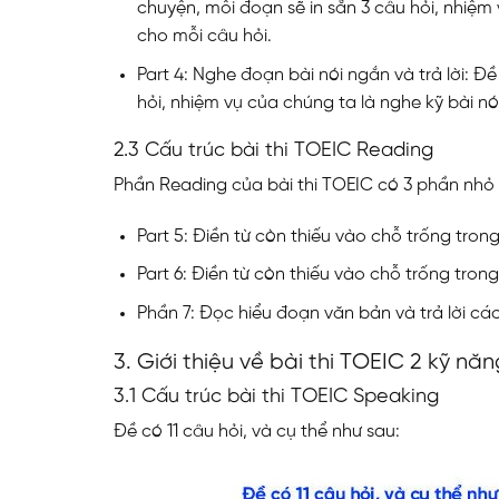
chuyện, mỗi đoạn sẽ in sẵn 3 câu hỏi, nhiệm
cho mỗi câu hỏi.
Part 4: Nghe đoạn bài nói ngắn và trả lời: Đề
hỏi, nhiệm vụ của chúng ta là nghe kỹ bài nó
2.3 Cấu trúc bài thi TOEIC Reading
Phần Reading của bài thi TOEIC có 3 phần nhỏ từ
Part 5: Điền từ còn thiếu vào chỗ trống tron
Part 6: Điền từ còn thiếu vào chỗ trống tron
Phần 7: Đọc hiểu đoạn văn bản và trả lời các
3. Giới thiệu về bài thi TOEIC 2 kỹ nă
3.1 Cấu trúc bài thi TOEIC Speaking
Đề có 11 câu hỏi, và cụ thể như sau: