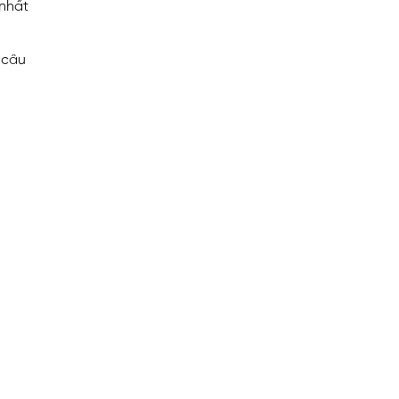
 nhất
 câu