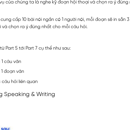
 vụ của chúng ta là nghe kỹ đoạn hội thoại và chọn ra ý đúng
 cung cấp 10 bài nói ngắn có 1 người nói, mỗi đoạn sẽ in sẵn 3
i và chọn ra ý đúng nhất cho mỗi câu hỏi.
 Part 5 tới Part 7 cụ thể như sau:
g 1 câu văn
g 1 đoạn văn
 câu hỏi liên quan
ng Speaking & Writing