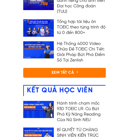
dành riêng cho sinh viên
Đại học Công đoàn
(TUU)
Tổng hợp tài liệu ôn
TOEIC theo từng trình độ
từ 0 đến 800+
Hệ Thống 4000 Video
Chữa Đề TOEIC Chi Tiết:
Giải Pháp Bứt Phá Điểm
Số Tại Zenlish
XEM TẤT CẢ
KẾT QUẢ HỌC VIÊN
Hành trình chạm mốc
930 TOEIC LR: Cú Bứt
Phá Kỹ Năng Reading
Của Nữ Sinh NEU
BÍ QUYẾT TỪ CHÀNG
SINH VIÊN KIẾN TRÚC