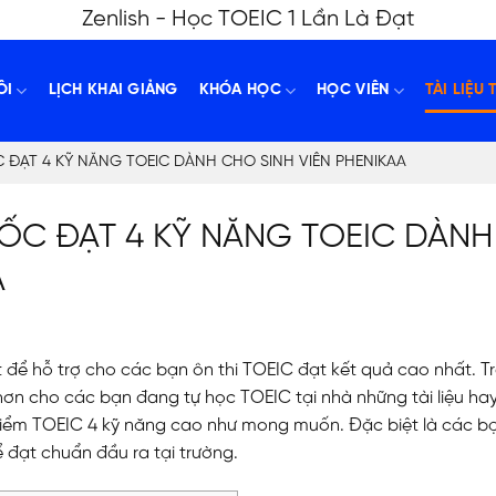
Zenlish - Học TOEIC 1 Lần Là Đạt
ÔI
LỊCH KHAI GIẢNG
KHÓA HỌC
HỌC VIÊN
TÀI LIỆU 
C ĐẠT 4 KỸ NĂNG TOEIC DÀNH CHO SINH VIÊN PHENIKAA
GỐC ĐẠT 4 KỸ NĂNG TOEIC DÀNH
A
iết để hỗ trợ cho các bạn ôn thi TOEIC đạt kết quả cao nhất. T
hể hơn cho các bạn đang tự học TOEIC tại nhà những tài liệu hay
điểm TOEIC 4 kỹ năng cao như mong muốn. Đặc biệt là các bạ
 đạt chuẩn đầu ra tại trường.