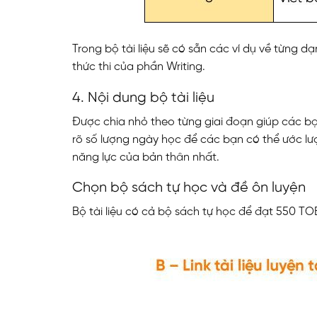
Trong bộ tài liệu sẽ có sẵn các ví dụ về từng 
thức thi của phần Writing.
4. Nội dung bộ tài liệu
Được chia nhỏ theo từng giai đoạn giúp các bạ
rõ số lượng ngày học để các bạn có thể ước lư
năng lực của bản thân nhất.
ĐĂNG KÝ TƯ VẤ
Chọn bộ sách tự học và đề ôn luyện
Bộ tài liệu có cả bộ sách tự học để đạt 550 TOE