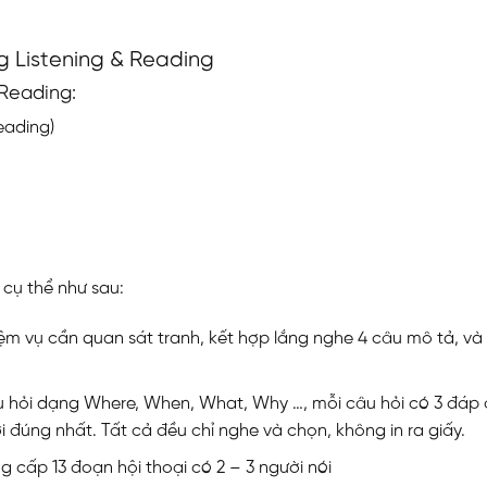
ng Listening & Reading
 Reading:
eading)
4 cụ thể như sau:
hiệm vụ cần quan sát tranh, kết hợp lắng nghe 4 câu mô tả, và
câu hỏi dạng Where, When, What, Why …, mỗi câu hỏi có 3 đáp 
ời đúng nhất. Tất cả đều chỉ nghe và chọn, không in ra giấy.
ng cấp 13 đoạn hội thoại có 2 – 3 người nói