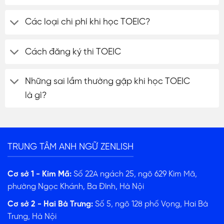
Các loại chi phí khi học TOEIC?
Cách đăng ký thi TOEIC
Những sai lầm thường gặp khi học TOEIC
là gì?
TRUNG TÂM ANH NGỮ ZENLISH
Cơ sở 1 - Kim Mã:
Số 22A ngách 25, ngõ 629 Kim Mã,
phường Ngọc Khánh, Ba Đình, Hà Nội
Cơ sở 2 - Hai Bà Trưng:
Số 5, ngõ 128 phố Vọng, Hai Bà
Trưng, Hà Nội