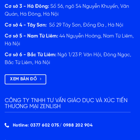
Cơ sở 3 - Hà Đông:
Số 56, ngõ 54 Nguyễn Khuyến, Văn
Quán, Hà Đông, Hà Nội
Cơ sở 4 - Tây Sơn:
Số 29 Tây Sơn, Đống Đa , Hà Nội
Cơ sở 5 - Nam Từ Liêm:
44 Nguyễn Hoàng, Nam Từ Liêm,
Hà Nội
Cơ sở 6 - Bắc Từ Liêm:
Ngõ 1/23 P. Văn Hội, Đông Ngạc,
Bắc Từ Liêm, Hà Nội
XEM BẢN ĐỒ
CÔNG TY TNHH TƯ VẤN GIÁO DỤC VÀ XÚC TIẾN
THƯƠNG MẠI ZENLISH
Hotline: 0377 602 075/ ‭0988 202 904‬