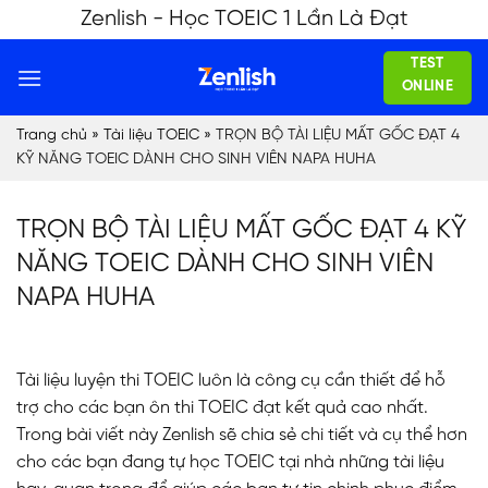
Skip
Zenlish - Học TOEIC 1 Lần Là Đạt
to
TEST
content
ONLINE
Trang chủ
»
Tài liệu TOEIC
»
TRỌN BỘ TÀI LIỆU MẤT GỐC ĐẠT 4
KỸ NĂNG TOEIC DÀNH CHO SINH VIÊN NAPA HUHA
TRỌN BỘ TÀI LIỆU MẤT GỐC ĐẠT 4 KỸ
NĂNG TOEIC DÀNH CHO SINH VIÊN
NAPA HUHA
Tài liệu luyện thi TOEIC luôn là công cụ cần thiết để hỗ
trợ cho các bạn ôn thi TOEIC đạt kết quả cao nhất.
Trong bài viết này Zenlish sẽ chia sẻ chi tiết và cụ thể hơn
cho các bạn đang tự học TOEIC tại nhà những tài liệu