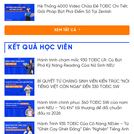
Hệ Thống 4000 Video Chữa Đề TOEIC Chi Tiết:
Giải Pháp Bứt Phá Điểm Số Tại Zenlish
XEM TẤT CẢ
KẾT QUẢ HỌC VIÊN
Hành trình chạm mốc 930 TOEIC LR: Cú Bứt
Phá Kỹ Năng Reading Của Nữ Sinh NEU
BÍ QUYẾT TỪ CHÀNG SINH VIÊN KIẾN TRÚC “NÓI
TIẾNG VIỆT CÒN NGẠI” ĐẾN 330 TOEIC SW
Hành trình chinh phục 340 TOEIC SW của nam
sinh NEU – “Vũ Khí” tối thượng để đổi chuẩn
ĐĂNG KÝ TƯ VẤN
đầu ra 2026
Hành Trình 935 TOEIC Của Cô Nàng NEUer – Từ
“Ghét Cay Ghét Đắng” Đến “Nghiện” Tiếng Anh