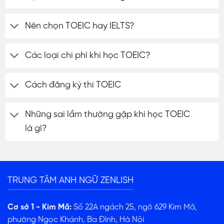
Nên chọn TOEIC hay IELTS?
Các loại chi phí khi học TOEIC?
Cách đăng ký thi TOEIC
Những sai lầm thường gặp khi học TOEIC
là gì?
TRUNG TÂM ANH NGỮ ZENLISH
Cơ sở 1 - Kim Mã:
Số 22A ngách 25, ngõ 629 Kim Mã,
phường Ngọc Khánh, Ba Đình, Hà Nội