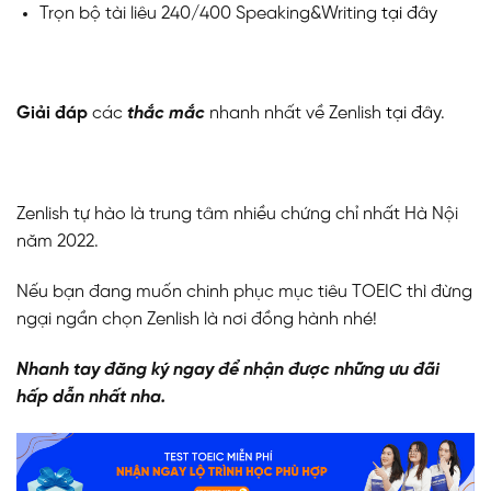
Trọn bộ tài liêu 240/400 Speaking&Writing
tại đây
Giải đáp
các
thắc mắc
nhanh nhất về Zenlish
tại đây
.
Zenlish tự hào là trung tâm nhiều chứng chỉ nhất Hà Nội
năm 2022.
Nếu bạn đang muốn chinh phục mục tiêu TOEIC thì đừng
ngại ngần chọn Zenlish là nơi đồng hành nhé!
Nhanh tay đăng ký ngay để nhận được những ưu đãi
hấp dẫn nhất nha.