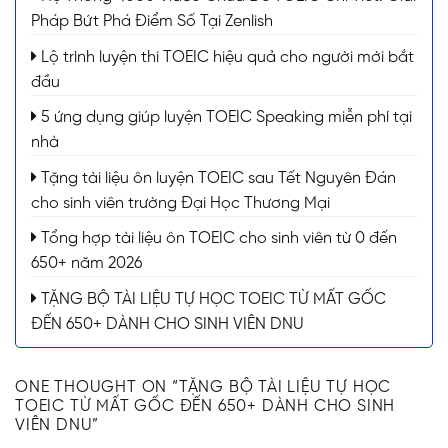
Pháp Bứt Phá Điểm Số Tại Zenlish
Lộ trình luyện thi TOEIC hiệu quả cho người mới bắt
đầu
5 ứng dụng giúp luyện TOEIC Speaking miễn phí tại
nhà
Tặng tài liệu ôn luyện TOEIC sau Tết Nguyên Đán
cho sinh viên trường Đại Học Thương Mại
Tổng hợp tài liệu ôn TOEIC cho sinh viên từ 0 đến
650+ năm 2026
TẶNG BỘ TÀI LIỆU TỰ HỌC TOEIC TỪ MẤT GỐC
ĐẾN 650+ DÀNH CHO SINH VIÊN DNU
ONE THOUGHT ON “
TẶNG BỘ TÀI LIỆU TỰ HỌC
TOEIC TỪ MẤT GỐC ĐẾN 650+ DÀNH CHO SINH
VIÊN DNU
”