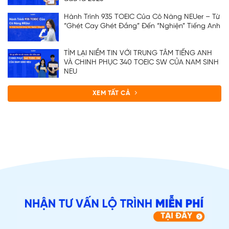
Hành Trình 935 TOEIC Của Cô Nàng NEUer – Từ
“Ghét Cay Ghét Đắng” Đến “Nghiện” Tiếng Anh
TÌM LẠI NIỀM TIN VỚI TRUNG TÂM TIẾNG ANH
VÀ CHINH PHỤC 340 TOEIC SW CỦA NAM SINH
NEU
XEM TẤT CẢ