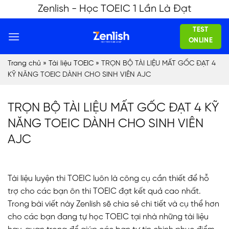
Skip
Zenlish - Học TOEIC 1 Lần Là Đạt
to
TEST
content
ONLINE
Trang chủ
»
Tài liệu TOEIC
»
TRỌN BỘ TÀI LIỆU MẤT GỐC ĐẠT 4
KỸ NĂNG TOEIC DÀNH CHO SINH VIÊN AJC
TRỌN BỘ TÀI LIỆU MẤT GỐC ĐẠT 4 KỸ
NĂNG TOEIC DÀNH CHO SINH VIÊN
AJC
Tài liệu luyện thi TOEIC luôn là công cụ cần thiết để hỗ
trợ cho các bạn ôn thi TOEIC đạt kết quả cao nhất.
Trong bài viết này Zenlish sẽ chia sẻ chi tiết và cụ thể hơn
cho các bạn đang tự học TOEIC tại nhà những tài liệu