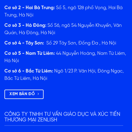
Cơ sở 2 - Hai Bà Trưng:
Số 5, ngõ 128 phố Vọng, Hai Bà
Trưng, Hà Nội
Cơ sở 3 - Hà Đông:
Số 56, ngõ 54 Nguyễn Khuyến, Văn
Quán, Hà Đông, Hà Nội
Cơ sở 4 - Tây Sơn:
Số 29 Tây Sơn, Đống Đa , Hà Nội
Cơ sở 5 - Nam Từ Liêm:
44 Nguyễn Hoàng, Nam Từ Liêm,
Hà Nội
Cơ sở 6 - Bắc Từ Liêm:
Ngõ 1/23 P. Văn Hội, Đông Ngạc,
Bắc Từ Liêm, Hà Nội
XEM BẢN ĐỒ
CÔNG TY TNHH TƯ VẤN GIÁO DỤC VÀ XÚC TIẾN
THƯƠNG MẠI ZENLISH