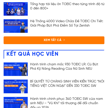
Tổng hợp tài liệu ôn TOEIC theo từng trình độ từ
0 đến 800+
Hệ Thống 4000 Video Chữa Đề TOEIC Chi Tiết:
Giải Pháp Bứt Phá Điểm Số Tại Zenlish
XEM TẤT CẢ
KẾT QUẢ HỌC VIÊN
Hành trình chạm mốc 930 TOEIC LR: Cú Bứt
Phá Kỹ Năng Reading Của Nữ Sinh NEU
BÍ QUYẾT TỪ CHÀNG SINH VIÊN KIẾN TRÚC “NÓI
TIẾNG VIỆT CÒN NGẠI” ĐẾN 330 TOEIC SW
Hành trình chinh phục 340 TOEIC SW của nam
ĐĂNG KÝ TƯ VẤN
sinh NEU – “Vũ Khí” tối thượng để đổi chuẩn
đầu ra 2026