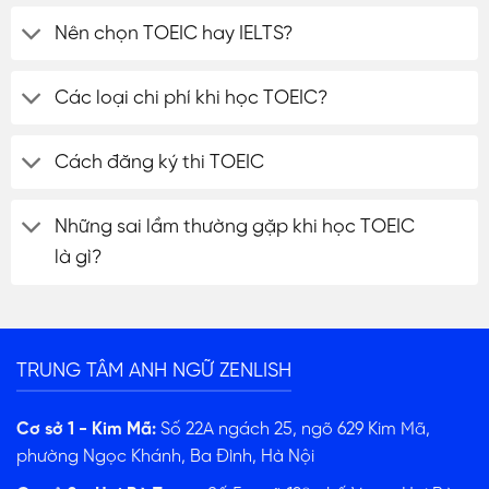
Nên chọn TOEIC hay IELTS?
Các loại chi phí khi học TOEIC?
Cách đăng ký thi TOEIC
Những sai lầm thường gặp khi học TOEIC
là gì?
TRUNG TÂM ANH NGỮ ZENLISH
Cơ sở 1 - Kim Mã:
Số 22A ngách 25, ngõ 629 Kim Mã,
phường Ngọc Khánh, Ba Đình, Hà Nội