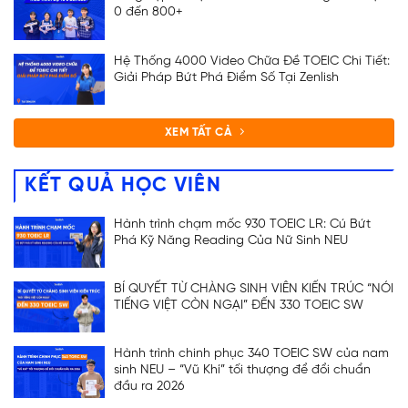
0 đến 800+
Hệ Thống 4000 Video Chữa Đề TOEIC Chi Tiết:
Giải Pháp Bứt Phá Điểm Số Tại Zenlish
XEM TẤT CẢ
KẾT QUẢ HỌC VIÊN
Hành trình chạm mốc 930 TOEIC LR: Cú Bứt
Phá Kỹ Năng Reading Của Nữ Sinh NEU
BÍ QUYẾT TỪ CHÀNG SINH VIÊN KIẾN TRÚC “NÓI
TIẾNG VIỆT CÒN NGẠI” ĐẾN 330 TOEIC SW
Hành trình chinh phục 340 TOEIC SW của nam
sinh NEU – “Vũ Khí” tối thượng để đổi chuẩn
đầu ra 2026