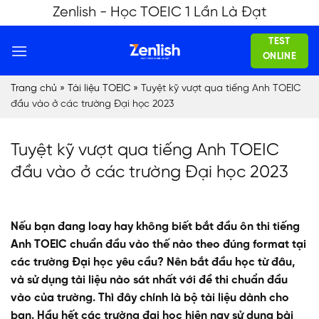
Skip
Zenlish - Học TOEIC 1 Lần Là Đạt
to
TEST
content
ONLINE
Trang chủ
»
Tài liệu TOEIC
»
Tuyệt kỹ vượt qua tiếng Anh TOEIC
đầu vào ở các trường Đại học 2023
Tuyệt kỹ vượt qua tiếng Anh TOEIC
đầu vào ở các trường Đại học 2023
Nếu bạn đang loay hay không biết bắt đầu ôn thi tiếng
Anh TOEIC chuẩn đầu vào thế nào theo đúng format tại
các trường Đại học yêu cầu? Nên bắt đầu học từ đâu,
và sử dụng tài liệu nào sát nhất với đề thi chuẩn đầu
vào của trường. Thì đây chính là bộ tài liệu dành cho
bạn. Hầu hết các trường đại học hiện nay sử dụng bài