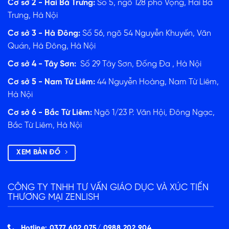
Cơ sở 2 - Hai Bà Trưng:
Số 5, ngõ 128 phố Vọng, Hai Bà
Trưng, Hà Nội
Cơ sở 3 - Hà Đông:
Số 56, ngõ 54 Nguyễn Khuyến, Văn
Quán, Hà Đông, Hà Nội
Cơ sở 4 - Tây Sơn:
Số 29 Tây Sơn, Đống Đa , Hà Nội
Cơ sở 5 - Nam Từ Liêm:
44 Nguyễn Hoàng, Nam Từ Liêm,
Hà Nội
Cơ sở 6 - Bắc Từ Liêm:
Ngõ 1/23 P. Văn Hội, Đông Ngạc,
Bắc Từ Liêm, Hà Nội
XEM BẢN ĐỒ
CÔNG TY TNHH TƯ VẤN GIÁO DỤC VÀ XÚC TIẾN
THƯƠNG MẠI ZENLISH
Hotline: 0377 602 075/ ‭0988 202 904‬