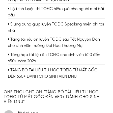
Pháp Bứt Phá Điểm Số Tại Zenlish
Lộ trình luyện thi TOEIC hiệu quả cho người mới bắt
đầu
5 ứng dụng giúp luyện TOEIC Speaking miễn phí tại
nhà
Tặng tài liệu ôn luyện TOEIC sau Tết Nguyên Đán
cho sinh viên trường Đại Học Thương Mại
Tổng hợp tài liệu ôn TOEIC cho sinh viên từ 0 đến
650+ năm 2026
TẶNG BỘ TÀI LIỆU TỰ HỌC TOEIC TỪ MẤT GỐC
ĐẾN 650+ DÀNH CHO SINH VIÊN DNU
ONE THOUGHT ON “
TẶNG BỘ TÀI LIỆU TỰ HỌC
TOEIC TỪ MẤT GỐC ĐẾN 650+ DÀNH CHO SINH
VIÊN DNU
”