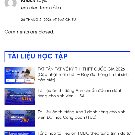
Khách
says:
em điền form rồi ạ
26 THÁNG 2, 2026 AT 9:41 CHIỀU
Comments are closed.
TÀI LIỆU HỌC TẬP
TẤT TẦN TẬT VỀ KỲ THI THPT QUỐC GIA 2026
(Cập nhật mới nhất – Đầy đủ thông tin thí sinh
cần biết)
Tài liệu ôn thi tiếng Anh chuẩn đầu ra dành
riêng cho sinh viên ULSA
Tài liệu ôn thi tiếng Anh 1 dành riêng cho sinh
viên Đại học Công đoàn (TUU)
Tổng hợp tài liệu ôn TOEIC theo từng trình độ từ