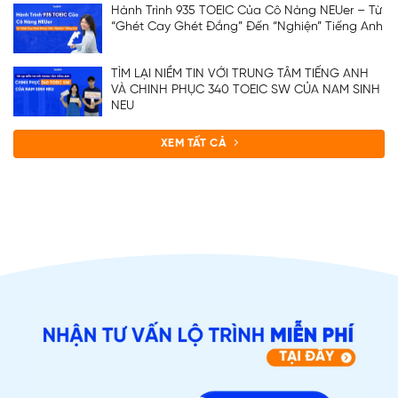
Hành Trình 935 TOEIC Của Cô Nàng NEUer – Từ
“Ghét Cay Ghét Đắng” Đến “Nghiện” Tiếng Anh
TÌM LẠI NIỀM TIN VỚI TRUNG TÂM TIẾNG ANH
VÀ CHINH PHỤC 340 TOEIC SW CỦA NAM SINH
NEU
XEM TẤT CẢ