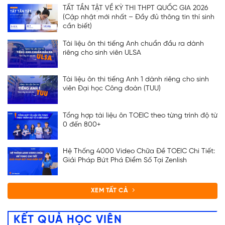
TẤT TẦN TẬT VỀ KỲ THI THPT QUỐC GIA 2026
(Cập nhật mới nhất – Đầy đủ thông tin thí sinh
cần biết)
Tài liệu ôn thi tiếng Anh chuẩn đầu ra dành
riêng cho sinh viên ULSA
Tài liệu ôn thi tiếng Anh 1 dành riêng cho sinh
viên Đại học Công đoàn (TUU)
Tổng hợp tài liệu ôn TOEIC theo từng trình độ từ
0 đến 800+
Hệ Thống 4000 Video Chữa Đề TOEIC Chi Tiết:
Giải Pháp Bứt Phá Điểm Số Tại Zenlish
XEM TẤT CẢ
KẾT QUẢ HỌC VIÊN