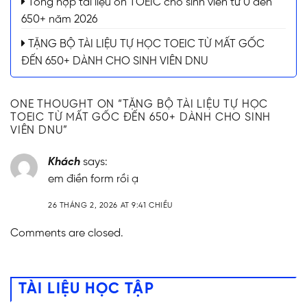
Tổng hợp tài liệu ôn TOEIC cho sinh viên từ 0 đến
650+ năm 2026
TẶNG BỘ TÀI LIỆU TỰ HỌC TOEIC TỪ MẤT GỐC
ĐẾN 650+ DÀNH CHO SINH VIÊN DNU
ONE THOUGHT ON “
TẶNG BỘ TÀI LIỆU TỰ HỌC
TOEIC TỪ MẤT GỐC ĐẾN 650+ DÀNH CHO SINH
VIÊN DNU
”
Khách
says:
em điền form rồi ạ
26 THÁNG 2, 2026 AT 9:41 CHIỀU
Comments are closed.
TÀI LIỆU HỌC TẬP