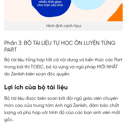
Hình ảnh minh họa
Phần 3: BỘ TÀI LIỆU TỰ HỌC ÔN LUYỆN TỪNG
PART
Bộ tài liệu tổng hợp tất cả nội dung và kiến thức các Part
trong bài thi TOEIC, bộ từ vựng và ngữ pháp MỚI NHẤT
do Zenlish biên soạn độc quyền.
Lợi ích của bộ tài liệu
Bộ tài liệu được biên soạn bởi đội ngũ giáo viên chuyên
môn cao của trung tâm Anh ngữ Zenlish, đảm bảo chất
lượng và phù hợp với trình độ của các bạn sinh viên mất
gốc.