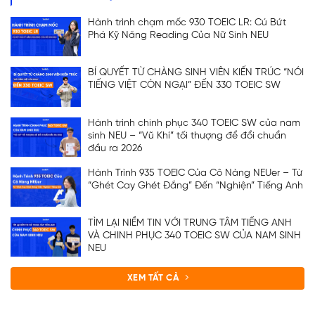
Hành trình chạm mốc 930 TOEIC LR: Cú Bứt
Phá Kỹ Năng Reading Của Nữ Sinh NEU
BÍ QUYẾT TỪ CHÀNG SINH VIÊN KIẾN TRÚC “NÓI
TIẾNG VIỆT CÒN NGẠI” ĐẾN 330 TOEIC SW
Hành trình chinh phục 340 TOEIC SW của nam
sinh NEU – “Vũ Khí” tối thượng để đổi chuẩn
đầu ra 2026
Hành Trình 935 TOEIC Của Cô Nàng NEUer – Từ
“Ghét Cay Ghét Đắng” Đến “Nghiện” Tiếng Anh
TÌM LẠI NIỀM TIN VỚI TRUNG TÂM TIẾNG ANH
VÀ CHINH PHỤC 340 TOEIC SW CỦA NAM SINH
NEU
XEM TẤT CẢ