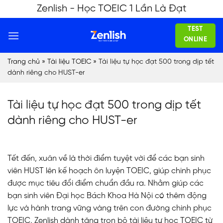
Skip
Zenlish - Học TOEIC 1 Lần Là Đạt
to
TEST
content
ONLINE
Trang chủ
»
Tài liệu TOEIC
»
Tài liệu tự học đạt 500 trong dịp tết
dành riêng cho HUST-er
Tài liệu tự học đạt 500 trong dịp tết
dành riêng cho HUST-er
Tết đến, xuân về là thời điểm tuyệt vời để các bạn sinh
viên HUST lên kế hoạch ôn luyện TOEIC, giúp chinh phục
được mục tiêu đổi điểm chuẩn đầu ra. Nhằm giúp các
bạn sinh viên Đại học Bách Khoa Hà Nội có thêm động
lực và hành trang vững vàng trên con đường chinh phục
TOEIC, Zenlish dành tặng trọn bộ tài liệu tự học TOEIC từ