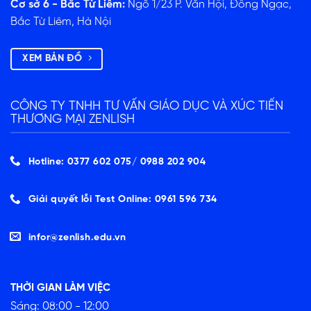
Cơ sở 6 - Bắc Từ Liêm:
Ngõ 1/23 P. Văn Hội, Đông Ngạc,
Bắc Từ Liêm, Hà Nội
XEM BẢN ĐỒ
CÔNG TY TNHH TƯ VẤN GIÁO DỤC VÀ XÚC TIẾN
THƯƠNG MẠI ZENLISH
Hotline: 0377 602 075/ ‭0988 202 904‬
Giải quyết lỗi Test Online: 0961 596 734
infor@zenlish.edu.vn
THỜI GIAN LÀM VIỆC
Sáng: 08:00 - 12:00