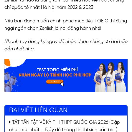
Zenlish tự hào là
trung tâm có nhiều học viên đạt chứng
chỉ quốc tế nhất Hà Nội năm 2022
& 2023
Nếu bạn đang muốn chinh phục mục tiêu TOEIC thì đừng
ngại ngần chọn Zenlish là nơi đồng hành nhé!
Nhanh tay đăng ký ngay để nhận được những ưu đãi hấp
dẫn nhất nha.
BÀI VIẾT LIÊN QUAN
TẤT TẦN TẬT VỀ KỲ THI THPT QUỐC GIA 2026 (Cập
nhật mới nhất – Đầy đủ thông tin thí sinh cần biết)