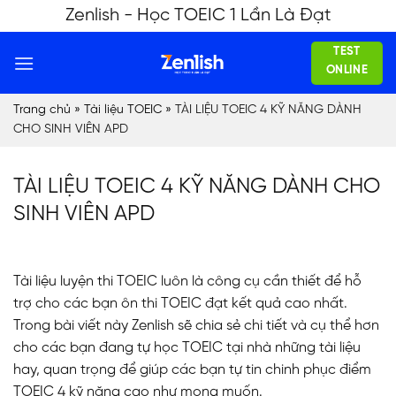
Skip
Zenlish - Học TOEIC 1 Lần Là Đạt
to
TEST
content
ONLINE
Trang chủ
»
Tài liệu TOEIC
»
TÀI LIỆU TOEIC 4 KỸ NĂNG DÀNH
CHO SINH VIÊN APD
TÀI LIỆU TOEIC 4 KỸ NĂNG DÀNH CHO
SINH VIÊN APD
Tài liệu luyện thi TOEIC luôn là công cụ cần thiết để hỗ
trợ cho các bạn ôn thi TOEIC đạt kết quả cao nhất.
Trong bài viết này Zenlish sẽ chia sẻ chi tiết và cụ thể hơn
cho các bạn đang tự học TOEIC tại nhà những tài liệu
hay, quan trọng để giúp các bạn tự tin chinh phục điểm
TOEIC 4 kỹ năng cao như mong muốn.