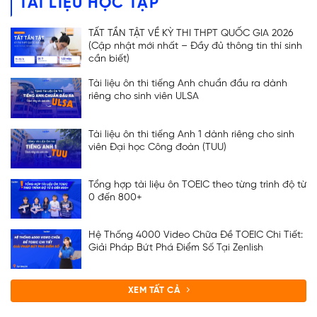
TÀI LIỆU HỌC TẬP
TẤT TẦN TẬT VỀ KỲ THI THPT QUỐC GIA 2026
(Cập nhật mới nhất – Đầy đủ thông tin thí sinh
cần biết)
Tài liệu ôn thi tiếng Anh chuẩn đầu ra dành
riêng cho sinh viên ULSA
Tài liệu ôn thi tiếng Anh 1 dành riêng cho sinh
viên Đại học Công đoàn (TUU)
Tổng hợp tài liệu ôn TOEIC theo từng trình độ từ
0 đến 800+
Hệ Thống 4000 Video Chữa Đề TOEIC Chi Tiết:
ĐĂNG KÝ TƯ VẤN
Giải Pháp Bứt Phá Điểm Số Tại Zenlish
XEM TẤT CẢ