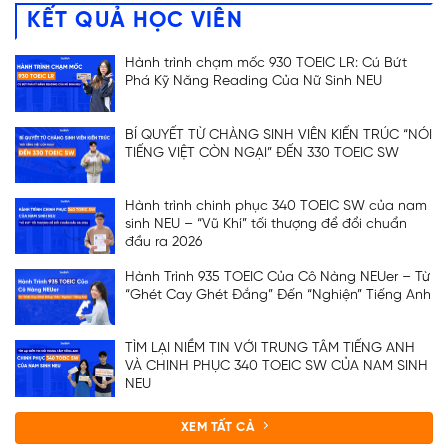
KẾT QUẢ HỌC VIÊN
Hành trình chạm mốc 930 TOEIC LR: Cú Bứt
Phá Kỹ Năng Reading Của Nữ Sinh NEU
BÍ QUYẾT TỪ CHÀNG SINH VIÊN KIẾN TRÚC “NÓI
TIẾNG VIỆT CÒN NGẠI” ĐẾN 330 TOEIC SW
Hành trình chinh phục 340 TOEIC SW của nam
sinh NEU – “Vũ Khí” tối thượng để đổi chuẩn
đầu ra 2026
Hành Trình 935 TOEIC Của Cô Nàng NEUer – Từ
“Ghét Cay Ghét Đắng” Đến “Nghiện” Tiếng Anh
TÌM LẠI NIỀM TIN VỚI TRUNG TÂM TIẾNG ANH
VÀ CHINH PHỤC 340 TOEIC SW CỦA NAM SINH
NEU
XEM TẤT CẢ