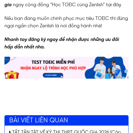
gia
ngay cộng đồng “Học TOEIC cùng Zenlish”
tại đây
Nếu bạn đang muốn chinh phục mục tiêu TOEIC thì đừng
ngại ngần chọn Zenlish là nơi đồng hành nhé!
Nhanh tay đăng ký ngay để nhận được những ưu đãi
hấp dẫn nhất nha.
BÀI VIẾT LIÊN QUAN
TẤT TẦN TẬT VỀ KỲ THI THPT QUỐC GIA 2026 (Cập