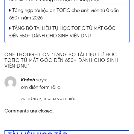
Tổng hợp tài liệu ôn TOEIC cho sinh viên từ 0 đến
650+ năm 2026
TẶNG BỘ TÀI LIỆU TỰ HỌC TOEIC TỪ MẤT GỐC
ĐẾN 650+ DÀNH CHO SINH VIÊN DNU
ONE THOUGHT ON “
TẶNG BỘ TÀI LIỆU TỰ HỌC
TOEIC TỪ MẤT GỐC ĐẾN 650+ DÀNH CHO SINH
VIÊN DNU
”
Khách
says:
em điền form rồi ạ
26 THÁNG 2, 2026 AT 9:41 CHIỀU
Comments are closed.