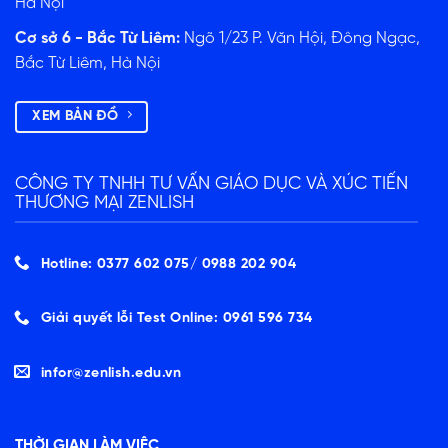
Hà Nội
Cơ sở 6 - Bắc Từ Liêm:
Ngõ 1/23 P. Văn Hội, Đông Ngạc,
Bắc Từ Liêm, Hà Nội
XEM BẢN ĐỒ
CÔNG TY TNHH TƯ VẤN GIÁO DỤC VÀ XÚC TIẾN
THƯƠNG MẠI ZENLISH
Hotline: 0377 602 075/ ‭0988 202 904‬
Giải quyết lỗi Test Online: 0961 596 734
infor@zenlish.edu.vn
THỜI GIAN LÀM VIỆC