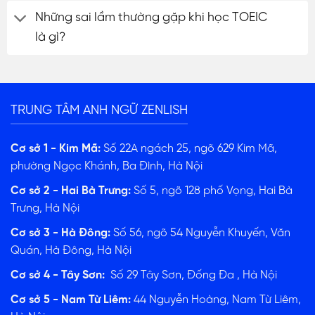
Những sai lầm thường gặp khi học TOEIC
là gì?
TRUNG TÂM ANH NGỮ ZENLISH
Cơ sở 1 - Kim Mã:
Số 22A ngách 25, ngõ 629 Kim Mã,
phường Ngọc Khánh, Ba Đình, Hà Nội
Cơ sở 2 - Hai Bà Trưng:
Số 5, ngõ 128 phố Vọng, Hai Bà
Trưng, Hà Nội
Cơ sở 3 - Hà Đông:
Số 56, ngõ 54 Nguyễn Khuyến, Văn
Quán, Hà Đông, Hà Nội
Cơ sở 4 - Tây Sơn:
Số 29 Tây Sơn, Đống Đa , Hà Nội
Cơ sở 5 - Nam Từ Liêm:
44 Nguyễn Hoàng, Nam Từ Liêm,