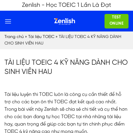
Skip
Zenlish - Học TOEIC 1 Lần Là Đạt
to
TEST
content
ONLINE
Trang chủ
»
Tài liệu TOEIC
»
TÀI LIỆU TOEIC 4 KỸ NĂNG DÀNH
CHO SINH VIÊN HAU
TÀI LIỆU TOEIC 4 KỸ NĂNG DÀNH CHO
SINH VIÊN HAU
Tài liệu luyện thi TOEIC luôn là công cụ cần thiết để hỗ
trợ cho các bạn ôn thi TOEIC đạt kết quả cao nhất.
Trong bài viết này Zenlish sẽ chia sẻ chi tiết và cụ thể hơn
cho các bạn đang tự học TOEIC tại nhà những tài liệu
hay, quan trọng để giúp các bạn tự tin chinh phục điểm
TOEIC 4 kỹ năng cao như mong muốn.