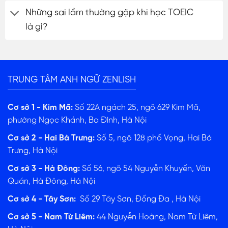
Những sai lầm thường gặp khi học TOEIC
là gì?
TRUNG TÂM ANH NGỮ ZENLISH
Cơ sở 1 - Kim Mã:
Số 22A ngách 25, ngõ 629 Kim Mã,
phường Ngọc Khánh, Ba Đình, Hà Nội
Cơ sở 2 - Hai Bà Trưng:
Số 5, ngõ 128 phố Vọng, Hai Bà
Trưng, Hà Nội
Cơ sở 3 - Hà Đông:
Số 56, ngõ 54 Nguyễn Khuyến, Văn
Quán, Hà Đông, Hà Nội
Cơ sở 4 - Tây Sơn:
Số 29 Tây Sơn, Đống Đa , Hà Nội
Cơ sở 5 - Nam Từ Liêm:
44 Nguyễn Hoàng, Nam Từ Liêm,