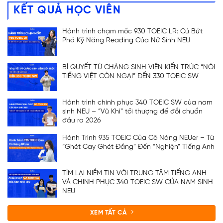
KẾT QUẢ HỌC VIÊN
Hành trình chạm mốc 930 TOEIC LR: Cú Bứt
Phá Kỹ Năng Reading Của Nữ Sinh NEU
BÍ QUYẾT TỪ CHÀNG SINH VIÊN KIẾN TRÚC “NÓI
TIẾNG VIỆT CÒN NGẠI” ĐẾN 330 TOEIC SW
Hành trình chinh phục 340 TOEIC SW của nam
sinh NEU – “Vũ Khí” tối thượng để đổi chuẩn
đầu ra 2026
Hành Trình 935 TOEIC Của Cô Nàng NEUer – Từ
“Ghét Cay Ghét Đắng” Đến “Nghiện” Tiếng Anh
TÌM LẠI NIỀM TIN VỚI TRUNG TÂM TIẾNG ANH
VÀ CHINH PHỤC 340 TOEIC SW CỦA NAM SINH
NEU
XEM TẤT CẢ