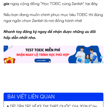
gia
ngay cộng đồng “Học TOEIC cùng Zenlish”
tại đây
Nếu bạn đang muốn chinh phục mục tiêu TOEIC thì đừng
ngại ngần chọn Zenlish là nơi đồng hành nhé!
Nhanh tay đăng ký ngay để nhận được những ưu đãi
hấp dẫn nhất nha.
BÀI VIẾT LIÊN QUAN
TẤT TẦN TẬT VỀ KỲ THI THPT QUỐC GIA 2026 (Cập