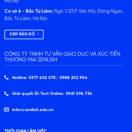
Hà Nội
Cơ sở 6 - Bắc Từ Liêm:
Ngõ 1/23 P. Văn Hội, Đông Ngạc,
Bắc Từ Liêm, Hà Nội
XEM BẢN ĐỒ
CÔNG TY TNHH TƯ VẤN GIÁO DỤC VÀ XÚC TIẾN
THƯƠNG MẠI ZENLISH
Hotline: 0377 602 075/ ‭0988 202 904‬
Giải quyết lỗi Test Online: 0961 596 734
infor@zenlish.edu.vn
THỜI GIAN LÀM VIỆC