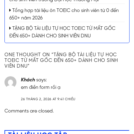
Tổng hợp tài liệu ôn TOEIC cho sinh viên từ 0 đến
650+ năm 2026
TẶNG BỘ TÀI LIỆU TỰ HỌC TOEIC TỪ MẤT GỐC
ĐẾN 650+ DÀNH CHO SINH VIÊN DNU
ONE THOUGHT ON “
TẶNG BỘ TÀI LIỆU TỰ HỌC
TOEIC TỪ MẤT GỐC ĐẾN 650+ DÀNH CHO SINH
VIÊN DNU
”
Khách
says:
em điền form rồi ạ
26 THÁNG 2, 2026 AT 9:41 CHIỀU
Comments are closed.