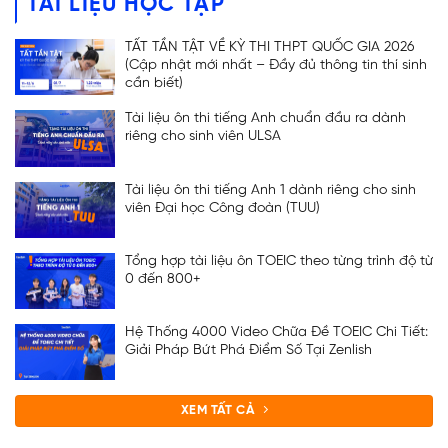
TÀI LIỆU HỌC TẬP
TẤT TẦN TẬT VỀ KỲ THI THPT QUỐC GIA 2026
(Cập nhật mới nhất – Đầy đủ thông tin thí sinh
cần biết)
Tài liệu ôn thi tiếng Anh chuẩn đầu ra dành
riêng cho sinh viên ULSA
Tài liệu ôn thi tiếng Anh 1 dành riêng cho sinh
viên Đại học Công đoàn (TUU)
Tổng hợp tài liệu ôn TOEIC theo từng trình độ từ
0 đến 800+
Hệ Thống 4000 Video Chữa Đề TOEIC Chi Tiết:
ĐĂNG KÝ TƯ VẤN
Giải Pháp Bứt Phá Điểm Số Tại Zenlish
XEM TẤT CẢ