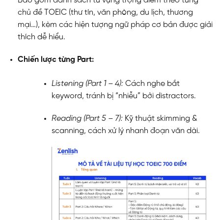
Bao gồm danh sách từ vựng trọng điểm theo từng
chủ đề TOEIC (thư tín, văn phòng, du lịch, thương
mại…), kèm các hiện tượng ngữ pháp cơ bản được giải
thích dễ hiểu.
Chiến lược từng Part:
Listening (Part 1 – 4):
Cách nghe bắt
keyword, tránh bị “nhiễu” bởi distractors.
Reading (Part 5 – 7):
Kỹ thuật skimming &
scanning, cách xử lý nhanh đoạn văn dài.