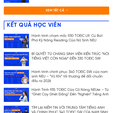
XEM TẤT CẢ
KẾT QUẢ HỌC VIÊN
Hành trình chạm mốc 930 TOEIC LR: Cú Bứt
ĐĂNG KÝ TƯ VẤN
Phá Kỹ Năng Reading Của Nữ Sinh NEU
BÍ QUYẾT TỪ CHÀNG SINH VIÊN KIẾN TRÚC “NÓI
TIẾNG VIỆT CÒN NGẠI” ĐẾN 330 TOEIC SW
Hành trình chinh phục 340 TOEIC SW của nam
sinh NEU – “Vũ Khí” tối thượng để đổi chuẩn
đầu ra 2026
Hành Trình 935 TOEIC Của Cô Nàng NEUer – Từ
“Ghét Cay Ghét Đắng” Đến “Nghiện” Tiếng Anh
TÌM LẠI NIỀM TIN VỚI TRUNG TÂM TIẾNG ANH
VÀ CHINH PHỤC 340 TOEIC SW CỦA NAM SINH