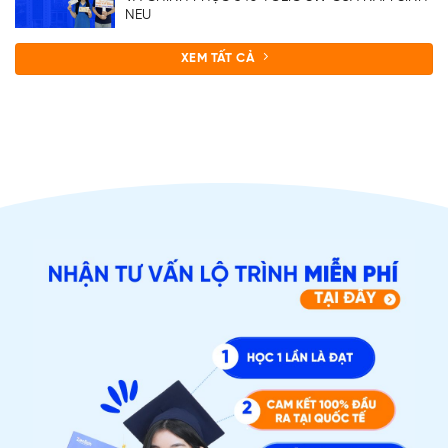
NEU
XEM TẤT CẢ