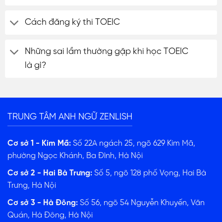
Cách đăng ký thi TOEIC
Những sai lầm thường gặp khi học TOEIC
là gì?
TRUNG TÂM ANH NGỮ ZENLISH
Cơ sở 1 - Kim Mã:
Số 22A ngách 25, ngõ 629 Kim Mã,
phường Ngọc Khánh, Ba Đình, Hà Nội
Cơ sở 2 - Hai Bà Trưng:
Số 5, ngõ 128 phố Vọng, Hai Bà
Trưng, Hà Nội
Cơ sở 3 - Hà Đông:
Số 56, ngõ 54 Nguyễn Khuyến, Văn
Quán, Hà Đông, Hà Nội