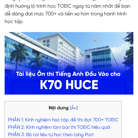
định hướng lộ trình học TOEIC ngay từ năm nhất để bạn
dễ dàng đạt mức 700+ và tiến xa hơn trong hành trình
học tập.
Nội dung
[
Ẩn
]
PHẦN 1: Kinh nghiệm học tập để thi đạt 700+ TOEIC
PHẦN 2: Kinh nghiệm làm bài thi TOEIC hiệu quả
PHẦN 3: Bộ tài liệu tự học theo từng Part