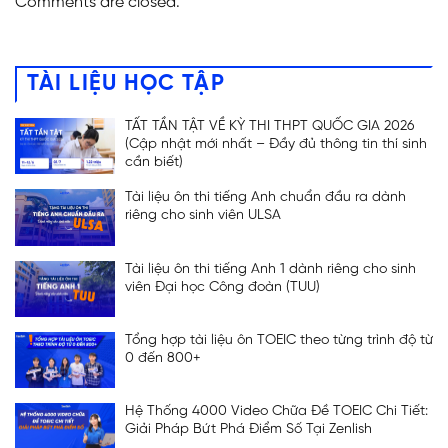
Comments are closed.
TÀI LIỆU HỌC TẬP
TẤT TẦN TẬT VỀ KỲ THI THPT QUỐC GIA 2026
(Cập nhật mới nhất – Đầy đủ thông tin thí sinh
cần biết)
Tài liệu ôn thi tiếng Anh chuẩn đầu ra dành
riêng cho sinh viên ULSA
Tài liệu ôn thi tiếng Anh 1 dành riêng cho sinh
viên Đại học Công đoàn (TUU)
Tổng hợp tài liệu ôn TOEIC theo từng trình độ từ
0 đến 800+
Hệ Thống 4000 Video Chữa Đề TOEIC Chi Tiết:
Giải Pháp Bứt Phá Điểm Số Tại Zenlish