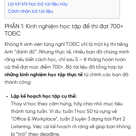
Lợi ích khi học bộ tài liệu này
Cách nhận bộ tài liệu
PHẦN 1: Kinh nghiệm học tập để thi đạt 700+
TOEIC
Không ít sinh viên từng nghĩ TOEIC chỉ là một kỳ thi tiếng
Anh “đánh đố”. Nhưng thực tế, nhiều bạn đã chứng minh
rằng nếu biết cách học, chỉ sau 5 – 8 tháng hoàn toàn
có thể đạt mức điểm 700+. Bộ tài liệu đã tổng hợp lại
những kinh nghiệm học tập thực tế
từ chính các bạn đã
thành công:
Lập kế hoạch học tập cụ thể:
Thay vì học theo cảm hứng, hãy chia nhỏ mục tiêu
thành từng tuần. Ví dụ: tuần 1 học 50 từ vựng về
“Office & Workplace”, tuần 2 luyện 3 dạng bài Part 2
Listening. Việc có kế hoạch rõ ràng sẽ giúp bạn không
bị “trôi” theo deadline.