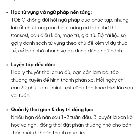
Học từ vựng và ngữ pháp nền tảng:
TOEIC không đòi hỏi ngữ pháp quá phức tạp, nhưng
lại rất chú trọng các hiện tượng cơ bản như thì
(tenses), câu điều kiện, mạo từ, giới từ. Bộ tài liệu sẽ
gợi ý danh sách từ vựng theo chủ đề kèm ví dụ thực
tế, để bạn nhớ nhanh và áp dụng đúng ngữ cảnh.
Luyện tập đều đặn:
Học lý thuyết thôi chưa đủ, bạn cần làm bài tập
thường xuyên để hình thành phản xạ. Mỗi ngày chỉ
cần 30 phút làm 1 mini-test cũng tạo khác biệt lớn sau
vài tuần.
Quản lý thời gian & duy trì động lực:
Nhiều bạn dễ nản sau 1 -2 tuần đầu. Bí quyết là xen kẽ
học và nghỉ, đồng thời đặt phần thưởng nhỏ cho bản
thân mỗi khi hoàn thành mục tiêu.