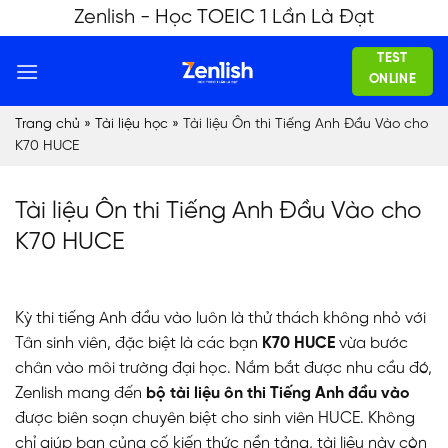
Skip
Zenlish - Học TOEIC 1 Lần Là Đạt
to
TEST
content
ONLINE
Trang chủ
»
Tài liệu học
»
Tài liệu Ôn thi Tiếng Anh Đầu Vào cho
K70 HUCE
Tài liệu Ôn thi Tiếng Anh Đầu Vào cho
K70 HUCE
Kỳ thi tiếng Anh đầu vào luôn là thử thách không nhỏ với
Tân sinh viên, đặc biệt là các bạn
K70 HUCE
vừa bước
chân vào môi trường đại học. Nắm bắt được nhu cầu đó,
Zenlish mang đến
bộ tài liệu ôn thi Tiếng Anh đầu vào
được biên soạn chuyên biệt cho sinh viên HUCE. Không
chỉ giúp bạn củng cố kiến thức nền tảng, tài liệu này còn