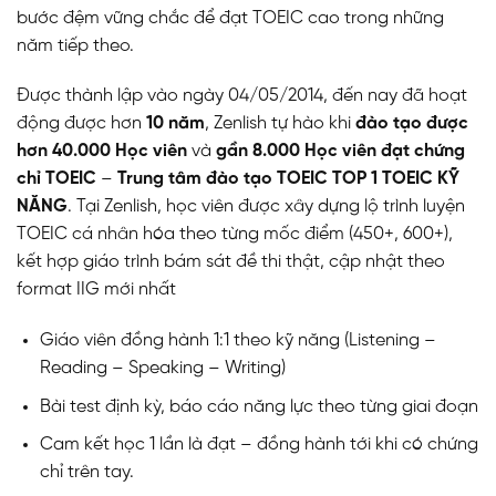
bước đệm vững chắc để đạt TOEIC cao trong những
năm tiếp theo.
Được thành lập vào ngày 04/05/2014, đến nay đã hoạt
động được hơn
10 năm
, Zenlish tự hào khi
đào tạo được
hơn
40.000 Học viên
và
gần 8.000 Học viên đạt chứng
chỉ TOEIC
–
Trung tâm đào tạo TOEIC TOP 1 TOEIC KỸ
NĂNG
. Tại Zenlish, học viên được xây dựng lộ trình luyện
TOEIC cá nhân hóa theo từng mốc điểm (450+, 600+),
kết hợp giáo trình bám sát đề thi thật, cập nhật theo
format IIG mới nhất
Giáo viên đồng hành 1:1 theo kỹ năng (Listening –
Reading – Speaking – Writing)
Bài test định kỳ, báo cáo năng lực theo từng giai đoạn
Cam kết học 1 lần là đạt – đồng hành tới khi có chứng
chỉ trên tay.