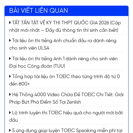
BÀI VIẾT LIÊN QUAN
TẤT TẦN TẬT VỀ KỲ THI THPT QUỐC GIA 2026 (Cập
nhật mới nhất – Đầy đủ thông tin thí sinh cần biết)
Tài liệu ôn thi tiếng Anh chuẩn đầu ra dành riêng
cho sinh viên ULSA
Tài liệu ôn thi tiếng Anh 1 dành riêng cho sinh viên
Đại học Công đoàn (TUU)
Tổng hợp tài liệu ôn TOEIC theo từng trình độ từ 0
đến 800+
Hệ Thống 4000 Video Chữa Đề TOEIC Chi Tiết: Giải
Pháp Bứt Phá Điểm Số Tại Zenlish
Lộ trình luyện thi TOEIC hiệu quả cho người mới bắt
đầu
5 ứng dụng giúp luyện TOEIC Speaking miễn phí tại