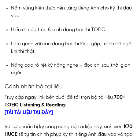
Nắm vững kiến thức nền tảng tiếng Anh cho kỳ thi đầu
vào.
Hiểu rõ cấu trúc & định dạng bài thi TOEIC.
Làm quen với các dạng bài thường gặp, tránh bỡ ngỡ
khi thi thật.
Nâng cao rõ rệt kỹ năng nghe – đọc chỉ sau thời gian
ngắn.
Cách nhận bộ tài liệu
Truy cập ngay link bên dưới để tải trọn bộ tài liệu
700+
TOEIC Listening & Reading
:
[TẢI TÀI LIỆU TẠI ĐÂY]
Với sự chuẩn bị kỹ càng cùng bộ tài liệu này, sinh viên
K70
HUCE
sẽ tự tin chinh phục kỳ thi tiếng Anh đầu vào và tạo