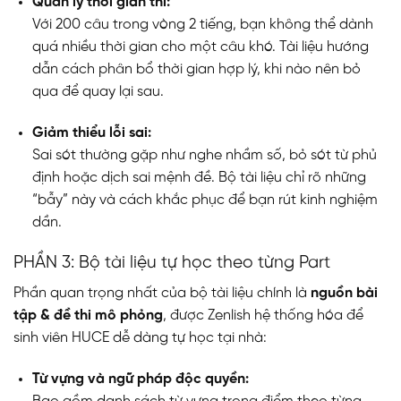
Quản lý thời gian thi:
Với 200 câu trong vòng 2 tiếng, bạn không thể dành
quá nhiều thời gian cho một câu khó. Tài liệu hướng
dẫn cách phân bổ thời gian hợp lý, khi nào nên bỏ
qua để quay lại sau.
Giảm thiểu lỗi sai:
Sai sót thường gặp như nghe nhầm số, bỏ sót từ phủ
định hoặc dịch sai mệnh đề. Bộ tài liệu chỉ rõ những
“bẫy” này và cách khắc phục để bạn rút kinh nghiệm
dần.
PHẦN 3: Bộ tài liệu tự học theo từng Part
Phần quan trọng nhất của bộ tài liệu chính là
nguồn bài
tập & đề thi mô phỏng
, được Zenlish hệ thống hóa để
sinh viên HUCE dễ dàng tự học tại nhà:
Từ vựng và ngữ pháp độc quyền: