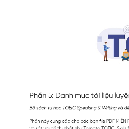
ĐĂNG KÝ TƯ VẤ
Phần 5: Danh mục tài liệu luy
Bộ sách tự học TOEIC Speaking & Writing và đ
Phần này cung cấp cho các bạn file PDF MIỄN P
và sát với đề thi nhất như Tomato TOEIC, Skills