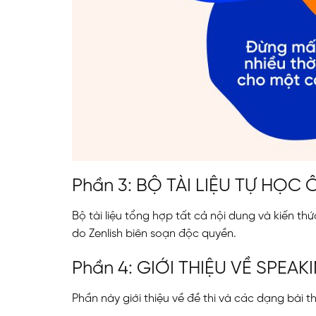
Phần 3: BỘ TÀI LIỆU TỰ HỌC
Bộ tài liệu tổng hợp tất cả nội dung và kiến t
do Zenlish biên soạn độc quyền.
Phần 4: GIỚI THIỆU VỀ SPEA
Phần này giới thiệu về đề thi và các dạng bài t