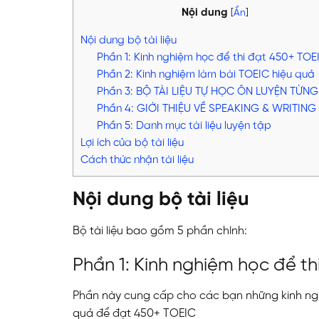
Nội dung
[
Ẩn
]
Nội dung bộ tài liệu
Phần 1: Kinh nghiệm học để thi đạt 450+ TO
Phần 2: Kinh nghiệm làm bài TOEIC hiệu quả
Phần 3: BỘ TÀI LIỆU TỰ HỌC ÔN LUYỆN TỪN
Phần 4: GIỚI THIỆU VỀ SPEAKING & WRITING
Phần 5: Danh mục tài liệu luyện tập
Lợi ích của bộ tài liệu
Cách thức nhận tài liệu
Nội dung bộ tài liệu
Bộ tài liệu bao gồm 5 phần chính:
Phần 1: Kinh nghiệm học để t
Phần này cung cấp cho các bạn những kinh ng
quả để đạt 450+ TOEIC