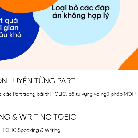
 ÔN LUYỆN TỪNG PART
hức các Part trong bài thi TOEIC, bộ từ vựng và ngữ pháp MỚI 
KING & WRITING TOEIC
hi TOEIC Speaking & Writing