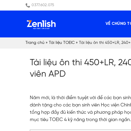
Skip
0377.602.075
to
content
VỀ CHÚNG T
Trang chủ
»
Tài liệu TOEIC
»
Tài liệu ôn thi 450+LR, 240
Tài liệu ôn thi 450+LR, 2
viên APD
Năm mới, là thời điểm tuyệt vời để các bạn sinh
dành tặng cho các bạn sinh viên Học viện Chính 
tổng hợp đầy đủ kiến thức và phương pháp học 
mục tiêu TOEIC 4 kỹ năng trong thời gian ngắn.