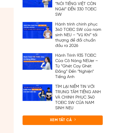
“NÓI TIẾNG VIỆT CÒN
NGẠI” ĐẾN 330 TOEIC
SW
Hành trình chinh phục
340 TOEIC SW của nam
sinh NEU – “Vũ Khí” tối
thượng để đổi chuẩn
đầu ra 2026
Hành Trình 935 TOEIC
Của Cô Nàng NEUer –
Từ “Ghét Cay Ghét
Đắng” Đến “Nghiện”
Tiếng Anh
TÌM LẠI NIỀM TIN VỚI
TRUNG TÂM TIẾNG ANH
VÀ CHINH PHỤC 340
TOEIC SW CỦA NAM
SINH NEU
XEM TẤT CẢ