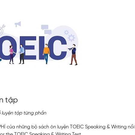
N
ện tập
ề luyện tập từng phần
HÍ của những bộ sách ôn luyện TOEIC Speaking & Writing nổi
 for the TOEIC Speaking & Writing Test,…