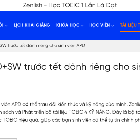
Zenlish - Học TOEIC 1 Lần Là Đạt
ÔI
LỊCH KHAI GIẢNG
KHÓA HỌC
HỌC VIÊN
TÀI LIỆU 
+SW trước tết dành riêng cho sinh viên APD
40+SW trước tết dành riêng cho s
 viên APD có thể trau dồi kiến thức và kỹ năng của mình. Zenli
sách và Phát triền bộ tài liệu TOEIC 4 KỸ NĂNG. Đây là bộ tài
TOEIC hiệu quả, giúp các bạn sinh viên có thể tự tin chinh p