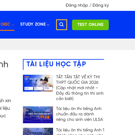
Đăng nhập / Đăng ký
TOEIC
STUDY ZONE
TEST ONLINE
inh
TÀI LIỆU HỌC TẬP
TẤT TẦN TẬT VỀ KỲ THI
THPT QUỐC GIA 2026
(Cập nhật mới nhất –
Đầy đủ thông tin thí sinh
cần biết)
sh xin
 liệu
Tài liệu ôn thi tiếng Anh
chuẩn đầu ra dành
hục
riêng cho sinh viên ULSA
Tài liệu ôn thi tiếng Anh 1