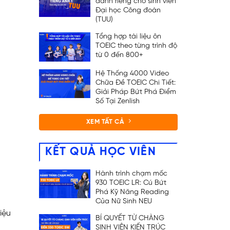
dành riêng cho sinh viên
Đại học Công đoàn
(TUU)
Tổng hợp tài liệu ôn
TOEIC theo từng trình độ
từ 0 đến 800+
Hệ Thống 4000 Video
Chữa Đề TOEIC Chi Tiết:
Giải Pháp Bứt Phá Điểm
Số Tại Zenlish
XEM TẤT CẢ
KẾT QUẢ HỌC VIÊN
Hành trình chạm mốc
930 TOEIC LR: Cú Bứt
Phá Kỹ Năng Reading
Của Nữ Sinh NEU
iệu
BÍ QUYẾT TỪ CHÀNG
SINH VIÊN KIẾN TRÚC