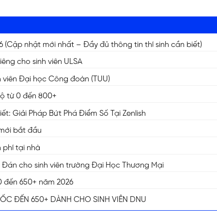
Cập nhật mới nhất – Đầy đủ thông tin thí sinh cần biết)
riêng cho sinh viên ULSA
inh viên Đại học Công đoàn (TUU)
độ từ 0 đến 800+
t: Giải Pháp Bứt Phá Điểm Số Tại Zenlish
 mới bắt đầu
phí tại nhà
n Đán cho sinh viên trường Đại Học Thương Mại
ừ 0 đến 650+ năm 2026
GỐC ĐẾN 650+ DÀNH CHO SINH VIÊN DNU