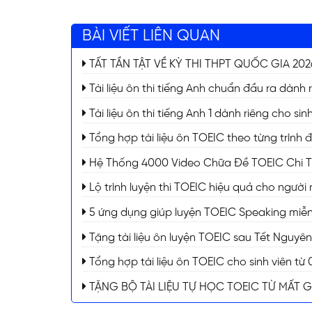
BÀI VIẾT LIÊN QUAN
TẤT TẦN TẬT VỀ KỲ THI THPT QUỐC GIA 2026 (
Tài liệu ôn thi tiếng Anh chuẩn đầu ra dành 
Tài liệu ôn thi tiếng Anh 1 dành riêng cho s
Tổng hợp tài liệu ôn TOEIC theo từng trình 
Hệ Thống 4000 Video Chữa Đề TOEIC Chi Tiế
Lộ trình luyện thi TOEIC hiệu quả cho người
5 ứng dụng giúp luyện TOEIC Speaking miễn 
Tặng tài liệu ôn luyện TOEIC sau Tết Nguyê
Tổng hợp tài liệu ôn TOEIC cho sinh viên t
TẶNG BỘ TÀI LIỆU TỰ HỌC TOEIC TỪ MẤT 