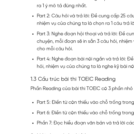
ra 1 ý mô tả đúng nhất.
Part 2: Câu hỏi và trả lời: Đề cung cấp 25 
nhiệm vụ của chúng ta là chọn ra 1 câu trả l
Part 3: Nghe đoạn hội thoại và trả lời: Đề cu
chuyện, mỗi đoạn sẽ in sẵn 3 câu hỏi, nhiệm
cho mỗi câu hỏi.
Part 4: Nghe đoạn bài nói ngắn và trả lời: Đề
hỏi, nhiệm vụ của chúng ta là nghe kỹ bài nó
1.3 Cấu trúc bài thi TOEIC Reading
Phần Reading của bài thi TOEIC có 3 phần nhỏ từ
Part 5: Điền từ còn thiếu vào chỗ trống tron
Part 6: Điền từ còn thiếu vào chỗ trống tron
Phần 7: Đọc hiểu đoạn văn bản và trả lời các