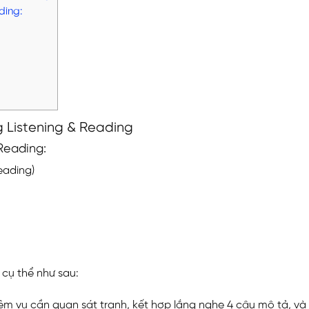
ding:
ng Listening & Reading
 Reading:
eading)
4 cụ thể như sau:
hiệm vụ cần quan sát tranh, kết hợp lắng nghe 4 câu mô tả, và