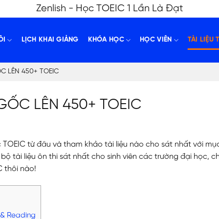
Zenlish - Học TOEIC 1 Lần Là Đạt
ÔI
LỊCH KHAI GIẢNG
KHÓA HỌC
HỌC VIÊN
TÀI LIỆU 
ỐC LÊN 450+ TOEIC
 GỐC LÊN 450+ TOEIC
TOEIC từ đâu và tham khảo tài liệu nào cho sát nhất với mục
 tài liệu ôn thi sát nhất cho sinh viên các trường đại học, 
 thôi nào!
g & Reading