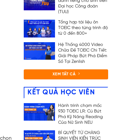
dành riêng cho sinh viên
Đại học Công đoàn
(TUU)
Tổng hợp tài liệu ôn
TOEIC theo từng trình độ
từ 0 đến 800+
Hệ Thống 4000 Video
Chữa Đề TOEIC Chi Tiết:
Giải Pháp Bứt Phá Điểm
Số Tại Zenlish
XEM TẤT CẢ
KẾT QUẢ HỌC VIÊN
Hành trình chạm mốc
930 TOEIC LR: Cú Bứt
Phá Kỹ Năng Reading
Của Nữ Sinh NEU
BÍ QUYẾT TỪ CHÀNG
 chọn
SINH VIÊN KIẾN TRÚC