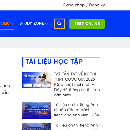
Đăng nhập / Đăng ký
TOEIC
STUDY ZONE
TEST ONLINE
TÀI LIỆU HỌC TẬP
TẤT TẦN TẬT VỀ KỲ THI
THPT QUỐC GIA 2026
(Cập nhật mới nhất –
 tiêu
Đầy đủ thông tin thí sinh
chuẩn
cần biết)
Tài liệu ôn thi tiếng Anh
chuẩn đầu ra dành
riêng cho sinh viên ULSA
Tài liệu ôn thi tiếng Anh 1