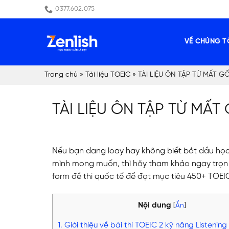
Skip
0377.602.075
to
content
VỀ CHÚNG T
Trang chủ
»
Tài liệu TOEIC
»
TÀI LIỆU ÔN TẬP TỪ MẤT G
TÀI LIỆU ÔN TẬP TỪ MẤT
Nếu bạn đang loay hay không biết bắt đầu học 
mình mong muốn, thì hãy tham khảo ngay trọn bộ
form đề thi quốc tế để đạt mục tiêu 450+ TOEIC
Nội dung
[
Ẩn
]
1. Giới thiệu về bài thi TOEIC 2 kỹ năng Listenin