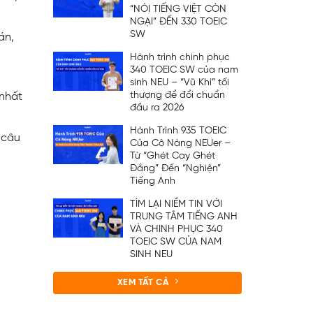
“NÓI TIẾNG VIỆT CÒN
NGẠI” ĐẾN 330 TOEIC
SW
án,
Hành trình chinh phục
340 TOEIC SW của nam
sinh NEU – “Vũ Khí” tối
thượng để đổi chuẩn
 nhất
đầu ra 2026
Hành Trình 935 TOEIC
 câu
Của Cô Nàng NEUer –
Từ “Ghét Cay Ghét
Đắng” Đến “Nghiện”
Tiếng Anh
TÌM LẠI NIỀM TIN VỚI
TRUNG TÂM TIẾNG ANH
VÀ CHINH PHỤC 340
TOEIC SW CỦA NAM
SINH NEU
XEM TẤT CẢ