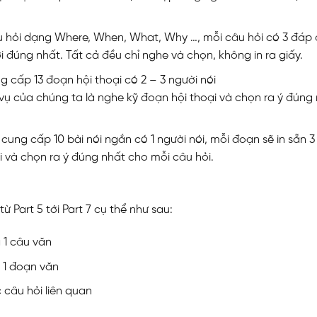
câu hỏi dạng Where, When, What, Why …, mỗi câu hỏi có 3 đáp 
ời đúng nhất. Tất cả đều chỉ nghe và chọn, không in ra giấy.
ng cấp 13 đoạn hội thoại có 2 – 3 người nói
 vụ của chúng ta là nghe kỹ đoạn hội thoại và chọn ra ý đúng
 cung cấp 10 bài nói ngắn có 1 người nói, mỗi đoạn sẽ in sẵn 3
i và chọn ra ý đúng nhất cho mỗi câu hỏi.
 Part 5 tới Part 7 cụ thể như sau:
g 1 câu văn
g 1 đoạn văn
 câu hỏi liên quan