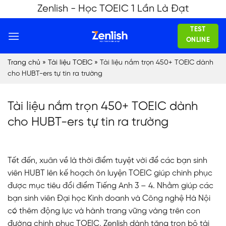
Skip
Zenlish - Học TOEIC 1 Lần Là Đạt
to
TEST
content
ONLINE
Trang chủ
»
Tài liệu TOEIC
»
Tài liệu nắm trọn 450+ TOEIC dành
cho HUBT-ers tự tin ra trường
Tài liệu nắm trọn 450+ TOEIC dành
cho HUBT-ers tự tin ra trường
Tết đến, xuân về là thời điểm tuyệt vời để các bạn sinh
viên HUBT lên kế hoạch ôn luyện TOEIC giúp chinh phục
được mục tiêu đổi điểm Tiếng Anh 3 – 4. Nhằm giúp các
bạn sinh viên Đại học Kinh doanh và Công nghệ Hà Nội
có thêm động lực và hành trang vững vàng trên con
đường chinh phục TOEIC, Zenlish dành tặng trọn bộ tài