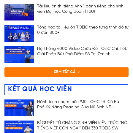
Tài liệu ôn thi tiếng Anh 1 dành riêng cho sinh
viên Đại học Công đoàn (TUU)
Tổng hợp tài liệu ôn TOEIC theo từng trình độ từ
0 đến 800+
Hệ Thống 4000 Video Chữa Đề TOEIC Chi Tiết:
Giải Pháp Bứt Phá Điểm Số Tại Zenlish
XEM TẤT CẢ
KẾT QUẢ HỌC VIÊN
Hành trình chạm mốc 930 TOEIC LR: Cú Bứt
Phá Kỹ Năng Reading Của Nữ Sinh NEU
BÍ QUYẾT TỪ CHÀNG SINH VIÊN KIẾN TRÚC “NÓI
TIẾNG VIỆT CÒN NGẠI” ĐẾN 330 TOEIC SW