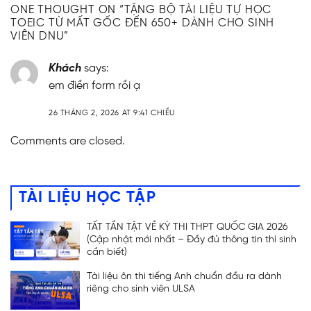
ONE THOUGHT ON “
TẶNG BỘ TÀI LIỆU TỰ HỌC
TOEIC TỪ MẤT GỐC ĐẾN 650+ DÀNH CHO SINH
VIÊN DNU
”
Khách
says:
em điền form rồi ạ
26 THÁNG 2, 2026 AT 9:41 CHIỀU
Comments are closed.
TÀI LIỆU HỌC TẬP
TẤT TẦN TẬT VỀ KỲ THI THPT QUỐC GIA 2026
(Cập nhật mới nhất – Đầy đủ thông tin thí sinh
cần biết)
Tài liệu ôn thi tiếng Anh chuẩn đầu ra dành
riêng cho sinh viên ULSA