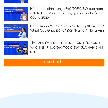
Hành trình chinh phục 340 TOEIC SW của nam
sinh NEU – “Vũ Khí” tối thượng để đổi chuẩn
đầu ra 2026
Hành Trình 935 TOEIC Của Cô Nàng NEUer – Từ
“Ghét Cay Ghét Đắng” Đến “Nghiện” Tiếng Anh
TÌM LẠI NIỀM TIN VỚI TRUNG TÂM TIẾNG ANH
VÀ CHINH PHỤC 340 TOEIC SW CỦA NAM SINH
NEU
XEM TẤT CẢ