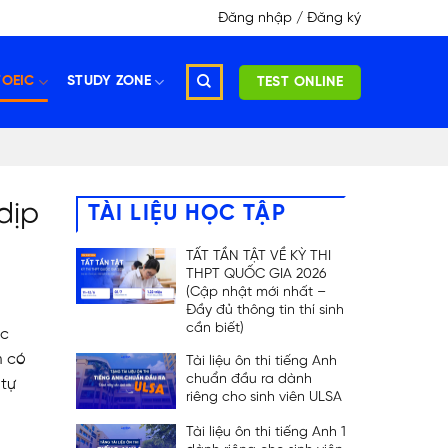
Đăng nhập / Đăng ký
TOEIC
STUDY ZONE
TEST ONLINE
dịp
TÀI LIỆU HỌC TẬP
TẤT TẦN TẬT VỀ KỲ THI
THPT QUỐC GIA 2026
(Cập nhật mới nhất –
Đầy đủ thông tin thí sinh
cần biết)
ục
m có
Tài liệu ôn thi tiếng Anh
chuẩn đầu ra dành
 tự
riêng cho sinh viên ULSA
Tài liệu ôn thi tiếng Anh 1