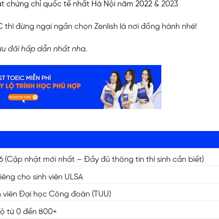
ạt chứng chỉ quốc tế nhất Hà Nội năm 2022
& 2023
thì đừng ngại ngần chọn Zenlish là nơi đồng hành nhé!
u đãi hấp dẫn nhất nha.
Cập nhật mới nhất – Đầy đủ thông tin thí sinh cần biết)
riêng cho sinh viên ULSA
inh viên Đại học Công đoàn (TUU)
độ từ 0 đến 800+