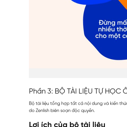
Phần 3: BỘ TÀI LIỆU TỰ HỌC
Bộ tài liệu tổng hợp tất cả nội dung và kiến t
do Zenlish biên soạn độc quyền.
Lợi ích của bộ tài liệu