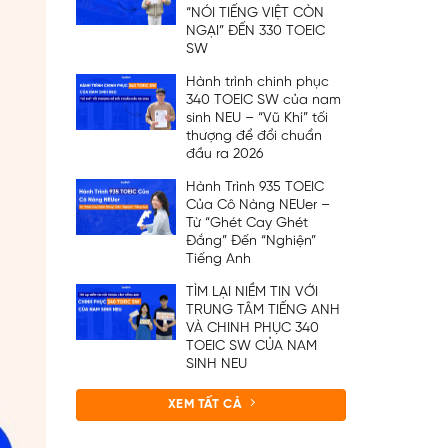
“NÓI TIẾNG VIỆT CÒN
NGẠI” ĐẾN 330 TOEIC
SW
Hành trình chinh phục
340 TOEIC SW của nam
sinh NEU – “Vũ Khí” tối
thượng để đổi chuẩn
đầu ra 2026
Hành Trình 935 TOEIC
Của Cô Nàng NEUer –
Từ “Ghét Cay Ghét
Đắng” Đến “Nghiện”
Tiếng Anh
TÌM LẠI NIỀM TIN VỚI
TRUNG TÂM TIẾNG ANH
VÀ CHINH PHỤC 340
TOEIC SW CỦA NAM
SINH NEU
XEM TẤT CẢ