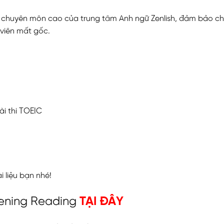
iên chuyên môn cao của trung tâm Anh ngữ Zenlish, đảm bảo c
 viên mất gốc.
i thi TOEIC
N
 liệu bạn nhé!
tening Reading
TẠI ĐÂY