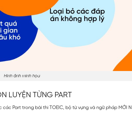
Hình ảnh minh họa
 ÔN LUYỆN TỪNG PART
hức các Part trong bài thi TOEIC, bộ từ vựng và ngữ pháp MỚI 