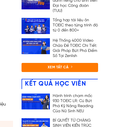
dành riêng cho sinh viên
Đại học Công đoàn
(TUU)
Tổng hợp tài liệu ôn
TOEIC theo từng trình độ
từ 0 đến 800+
Hệ Thống 4000 Video
Chữa Đề TOEIC Chi Tiết:
Giải Pháp Bứt Phá Điểm
Số Tại Zenlish
XEM TẤT CẢ
KẾT QUẢ HỌC VIÊN
Hành trình chạm mốc
930 TOEIC LR: Cú Bứt
iệu
Phá Kỹ Năng Reading
Của Nữ Sinh NEU
BÍ QUYẾT TỪ CHÀNG
SINH VIÊN KIẾN TRÚC