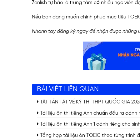
Zenlish tự hào là
trung tâm có nhiều học viên đ
Nếu bạn đang muốn chinh phục mục tiêu TOEIC 
Nhanh tay đăng ký ngay để nhận được những ư
BÀI VIẾT LIÊN QUAN
TẤT TẦN TẬT VỀ KỲ THI THPT QUỐC GIA 2026 (
Tài liệu ôn thi tiếng Anh chuẩn đầu ra dành 
Tài liệu ôn thi tiếng Anh 1 dành riêng cho s
Tổng hợp tài liệu ôn TOEIC theo từng trình 