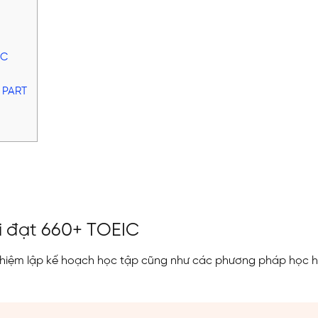
EIC
G PART
hi đạt 660+ TOEIC
hiệm lập kế hoạch học tập cũng như các phương pháp học h