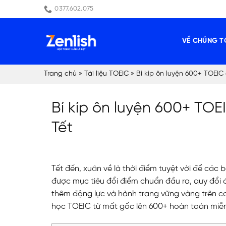
Skip
0377.602.075
to
content
VỀ CHÚNG T
Trang chủ
»
Tài liệu TOEIC
»
Bí kíp ôn luyện 600+ TOEIC
Bí kíp ôn luyện 600+ TOE
Tết
Tết đến, xuân về là thời điểm tuyệt vời để các
được mục tiêu đổi điểm chuẩn đầu ra, quy đổi
thêm động lực và hành trang vững vàng trên con
học TOEIC từ mất gốc lên 600+ hoàn toàn miễn