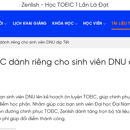
Zenlish - Học TOEIC 1 Lần Là Đạt
ÔI
LỊCH KHAI GIẢNG
KHÓA HỌC
HỌC VIÊN
TÀI LIỆU 
 dành riêng cho sinh viên DNU dịp Tết
IC dành riêng cho sinh viên DNU 
 bạn sinh viên DNU lên kế hoạch ôn luyện TOEIC, giúp chinh ph
 điểm học phần. Nhằm giúp các bạn sinh viên Đại học Đại Na
 đường chinh phục TOEIC, Zenlish dành tặng trọn bộ tài liệu
 phí giúp đổi điểm thành công.