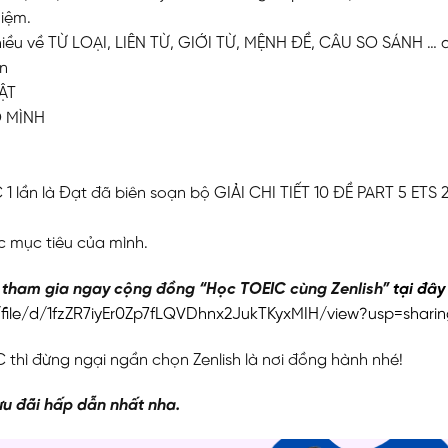
hiệm.
iều về TỪ LOẠI, LIÊN TỪ, GIỚI TỪ, MỆNH ĐỀ, CÂU SO SÁNH … 
ần
ẬT
O MÌNH
lần là Đạt đã biên soạn bộ GIẢI CHI TIẾT 10 ĐỀ PART 5 ETS 
 mục tiêu của mình.
y tham gia ngay cộng đồng “Học TOEIC cùng Zenlish”
tại đây
/file/d/1fzZR7iyEr0Zp7fLQVDhnx2JukTKyxMIH/view?usp=shari
thì đừng ngại ngần chọn Zenlish là nơi đồng hành nhé!
u đãi hấp dẫn nhất nha.