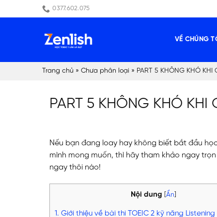
Skip
0377.602.075
to
content
VỀ CHÚNG T
Trang chủ
»
Chưa phân loại
»
PART 5 KHÔNG KHÓ KHI C
PART 5 KHÔNG KHÓ KHI 
Nếu bạn đang loay hay không biết bắt đầu học 
mình mong muốn, thì hãy tham khảo ngay trọn bộ 
ngay thôi nào!
Nội dung
[
Ẩn
]
1. Giới thiệu về bài thi TOEIC 2 kỹ năng Listenin