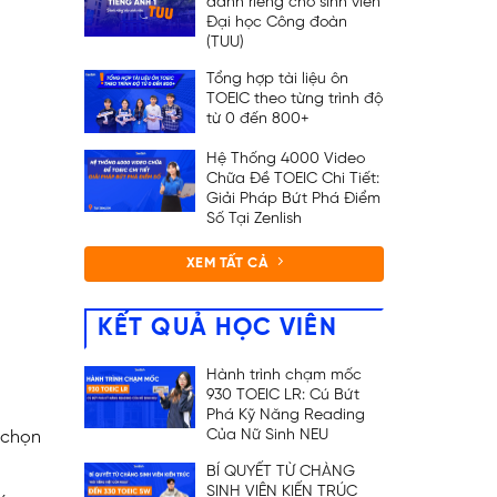
dành riêng cho sinh viên
Đại học Công đoàn
(TUU)
Tổng hợp tài liệu ôn
TOEIC theo từng trình độ
từ 0 đến 800+
Hệ Thống 4000 Video
Chữa Đề TOEIC Chi Tiết:
Giải Pháp Bứt Phá Điểm
Số Tại Zenlish
XEM TẤT CẢ
KẾT QUẢ HỌC VIÊN
Hành trình chạm mốc
930 TOEIC LR: Cú Bứt
Phá Kỹ Năng Reading
Của Nữ Sinh NEU
 chọn
BÍ QUYẾT TỪ CHÀNG
SINH VIÊN KIẾN TRÚC