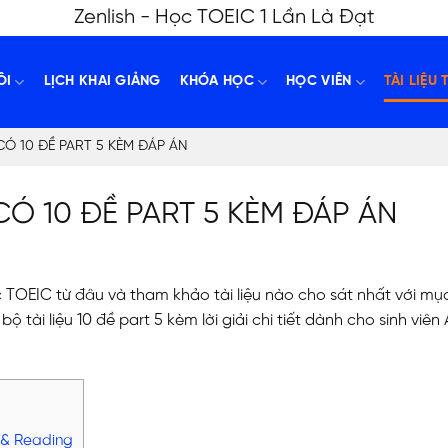
Zenlish - Học TOEIC 1 Lần Là Đạt
ÔI
LỊCH KHAI GIẢNG
KHÓA HỌC
HỌC VIÊN
TÀI LIỆU 
Ó 10 ĐỀ PART 5 KÈM ĐÁP ÁN
CÓ 10 ĐỀ PART 5 KÈM ĐÁP ÁN
TOEIC từ đâu và tham khảo tài liệu nào cho sát nhất với mục
tài liệu 10 đề part 5 kèm lời giải chi tiết dành cho sinh viên
g & Reading