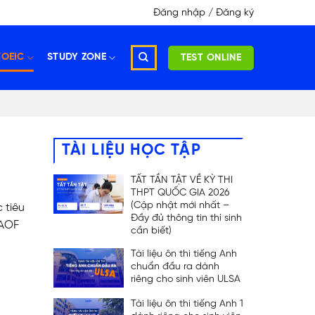
Đăng nhập / Đăng ký
TOEIC
STUDY ZONE
TEST ONLINE
TÀI LIỆU HỌC TẬP
TẤT TẦN TẬT VỀ KỲ THI
THPT QUỐC GIA 2026
(Cập nhật mới nhất –
 tiêu
Đầy đủ thông tin thí sinh
 AOF
cần biết)
Tài liệu ôn thi tiếng Anh
chuẩn đầu ra dành
riêng cho sinh viên ULSA
Tài liệu ôn thi tiếng Anh 1