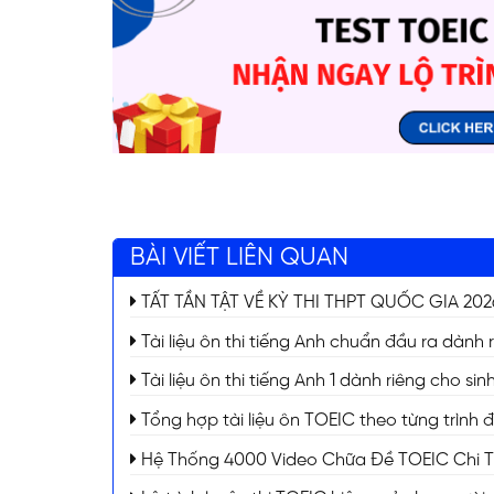
BÀI VIẾT LIÊN QUAN
TẤT TẦN TẬT VỀ KỲ THI THPT QUỐC GIA 2026 (
Tài liệu ôn thi tiếng Anh chuẩn đầu ra dành 
Tài liệu ôn thi tiếng Anh 1 dành riêng cho s
Tổng hợp tài liệu ôn TOEIC theo từng trình 
Hệ Thống 4000 Video Chữa Đề TOEIC Chi Tiế