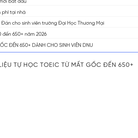
 mới bắt đầu
phí tại nhà
n Đán cho sinh viên trường Đại Học Thương Mại
ừ 0 đến 650+ năm 2026
GỐC ĐẾN 650+ DÀNH CHO SINH VIÊN DNU
LIỆU TỰ HỌC TOEIC TỪ MẤT GỐC ĐẾN 650+