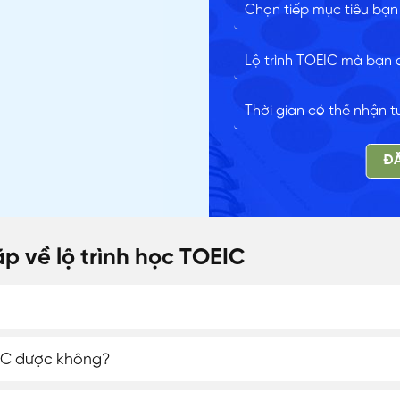
ĐĂ
p về lộ trình học TOEIC
EIC được không?