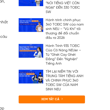
án,
“NÓI TIẾNG VIỆT CÒN
NGẠI” ĐẾN 330 TOEIC
SW
Hành trình chinh phục
 nhất
340 TOEIC SW của nam
sinh NEU – “Vũ Khí” tối
thượng để đổi chuẩn
 câu
đầu ra 2026
Hành Trình 935 TOEIC
Của Cô Nàng NEUer –
Từ “Ghét Cay Ghét
Đắng” Đến “Nghiện”
Tiếng Anh
TÌM LẠI NIỀM TIN VỚI
TRUNG TÂM TIẾNG ANH
VÀ CHINH PHỤC 340
TOEIC SW CỦA NAM
SINH NEU
XEM TẤT CẢ
hợp