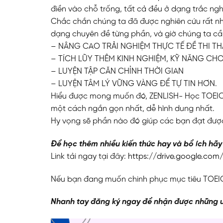
điền vào chỗ trống, tất cả đều ở dạng trắc ng
Chắc chắn chúng ta đã được nghiên cứu rất nh
dạng chuyên đề từng phần, và giờ chúng ta c
– NÂNG CAO TRẢI NGHIỆM THỰC TẾ ĐỀ THI TH
– TÍCH LŨY THÊM KINH NGHIỆM, KỸ NĂNG CH
– LUYỆN TẬP CĂN CHỈNH THỜI GIAN
– LUYỆN TÂM LÝ VỮNG VÀNG ĐỂ TỰ TIN HƠN.
Hiểu được mong muốn đó, ZENLISH- Học TOEIC 1 
một cách ngắn gọn nhất, dễ hình dung nhất.
Hy vọng sẽ phần nào đó giúp các bạn đạt được
Để học thêm nhiều kiến thức hay và bổ ích hã
Link tải ngay tại đây:
https://drive.google.com
Nếu bạn đang muốn chinh phục mục tiêu TOEIC 
Nhanh tay đăng ký ngay để nhận được những ư