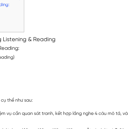
ding:
ng Listening & Reading
 Reading:
eading)
4 cụ thể như sau:
hiệm vụ cần quan sát tranh, kết hợp lắng nghe 4 câu mô tả, và