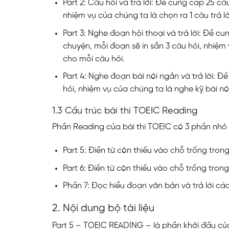
Part 2: Câu hỏi và trả lời: Đề cung cấp 25 
nhiệm vụ của chúng ta là chọn ra 1 câu trả l
Part 3: Nghe đoạn hội thoại và trả lời: Đề cu
chuyện, mỗi đoạn sẽ in sẵn 3 câu hỏi, nhiệm
cho mỗi câu hỏi.
Part 4: Nghe đoạn bài nói ngắn và trả lời: Đề
hỏi, nhiệm vụ của chúng ta là nghe kỹ bài nó
1.3 Cấu trúc bài thi TOEIC Reading
Phần Reading của bài thi TOEIC có 3 phần nhỏ từ
Part 5: Điền từ còn thiếu vào chỗ trống tron
Part 6: Điền từ còn thiếu vào chỗ trống tron
Phần 7: Đọc hiểu đoạn văn bản và trả lời các
2. Nội dung bộ tài liệu
Part 5 – TOEIC READING – là phần khởi đầu của 