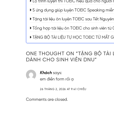
Lộ trình luyện thi TOEIC hiệu quả cho người
5 ứng dụng giúp luyện TOEIC Speaking miễn 
Tặng tài liệu ôn luyện TOEIC sau Tết Nguyê
Tổng hợp tài liệu ôn TOEIC cho sinh viên t
TẶNG BỘ TÀI LIỆU TỰ HỌC TOEIC TỪ MẤT 
ONE THOUGHT ON “
TẶNG BỘ TÀI 
DÀNH CHO SINH VIÊN DNU
”
Khách
says:
em điền form rồi ạ
26 THÁNG 2, 2026 AT 9:41 CHIỀU
Comments are closed.