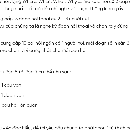
câu hỏi dạng Where, When, What, Why …, mỗi câu hỏi có 3 đáp 
ời đúng nhất. Tất cả đều chỉ nghe và chọn, không in ra giấy.
ng cấp 13 đoạn hội thoại có 2 – 3 người nói
 vụ của chúng ta là nghe kỹ đoạn hội thoại và chọn ra ý đúng
 cung cấp 10 bài nói ngắn có 1 người nói, mỗi đoạn sẽ in sẵn 3
i và chọn ra ý đúng nhất cho mỗi câu hỏi.
 Part 5 tới Part 7 cụ thể như sau:
g 1 câu văn
g 1 đoạn văn
 câu hỏi liên quan
việc đọc hiểu, đề thi yêu cầu chúng ta phải chọn 1 từ thích 